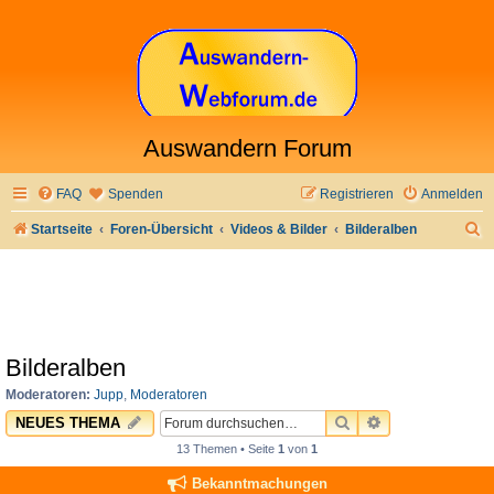
Auswandern Forum
FAQ
Spenden
Registrieren
Anmelden
S
Startseite
Foren-Übersicht
Videos & Bilder
Bilderalben
u
c
h
e
Bilderalben
Moderatoren:
Jupp
,
Moderatoren
SUCHE
ERWEITERTE 
NEUES THEMA
13 Themen • Seite
1
von
1
Bekanntmachungen