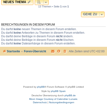
NEUES THEMA
13 Themen • Seite
1
von
1
GEHE ZU
BERECHTIGUNGEN IN DIESEM FORUM
Du darfst
keine
neuen Themen in diesem Forum erstellen.
Du darfst
keine
Antworten zu Themen in diesem Forum erstellen.
Du darfst deine Beiträge in diesem Forum
nicht
ändern.
Du darfst deine Beiträge in diesem Forum
nicht
löschen.
Du darfst
keine
Dateianhänge in diesem Forum erstellen.
Startseite
Foren-Übersicht
Alle Zeiten sind
UTC+02:00
Powered by
phpBB
® Forum Software © phpBB Limited
Style by
phpBB Spain
Deutsche Übersetzung durch
phpBB.de
Moon Image Courtesy of Calendrier Lunaire.
Datenschutz
|
Nutzungsbedingungen