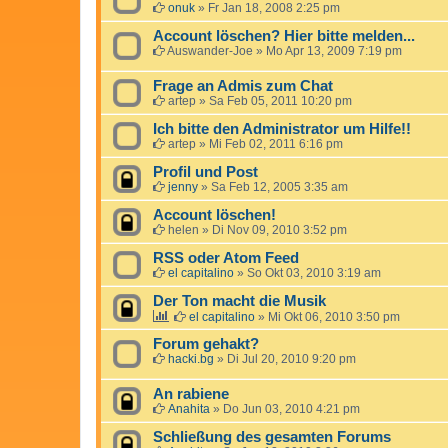
onuk
»
Fr Jan 18, 2008 2:25 pm
Account löschen? Hier bitte melden...
Auswander-Joe
»
Mo Apr 13, 2009 7:19 pm
Frage an Admis zum Chat
artep
»
Sa Feb 05, 2011 10:20 pm
Ich bitte den Administrator um Hilfe!!
artep
»
Mi Feb 02, 2011 6:16 pm
Profil und Post
jenny
»
Sa Feb 12, 2005 3:35 am
Account löschen!
helen
»
Di Nov 09, 2010 3:52 pm
RSS oder Atom Feed
el capitalino
»
So Okt 03, 2010 3:19 am
Der Ton macht die Musik
el capitalino
»
Mi Okt 06, 2010 3:50 pm
Forum gehakt?
hacki.bg
»
Di Jul 20, 2010 9:20 pm
An rabiene
Anahita
»
Do Jun 03, 2010 4:21 pm
Schließung des gesamten Forums