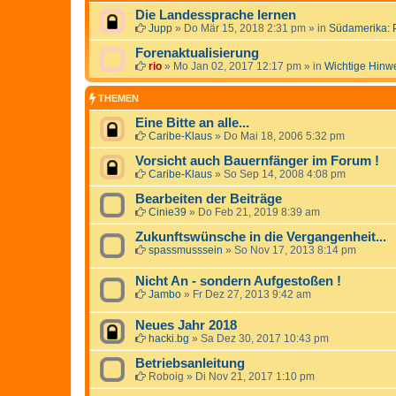
Die Landessprache lernen
Jupp
»
Do Mär 15, 2018 2:31 pm
» in
Südamerika: 
Forenaktualisierung
rio
»
Mo Jan 02, 2017 12:17 pm
» in
Wichtige Hinw
THEMEN
Eine Bitte an alle...
Caribe-Klaus
»
Do Mai 18, 2006 5:32 pm
Vorsicht auch Bauernfänger im Forum !
Caribe-Klaus
»
So Sep 14, 2008 4:08 pm
Bearbeiten der Beiträge
Cinie39
»
Do Feb 21, 2019 8:39 am
Zukunftswünsche in die Vergangenheit...
spassmusssein
»
So Nov 17, 2013 8:14 pm
Nicht An - sondern Aufgestoßen !
Jambo
»
Fr Dez 27, 2013 9:42 am
Neues Jahr 2018
hacki.bg
»
Sa Dez 30, 2017 10:43 pm
Betriebsanleitung
Roboig
»
Di Nov 21, 2017 1:10 pm