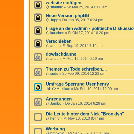
website einfügen
simunic
»
So Mai 25, 2014 6:00 am
Neue Version phpBB
Jupp
»
Do Jan 05, 2017 6:24 pm
Frage an den Admin - politische Diskussion
kurtchen
»
Fr Okt 17, 2014 10:20 pm
Verschieben
artep
»
Fr Sep 19, 2014 7:19 am
dowischdanne
artep
»
Mi Feb 12, 2014 5:19 pm
Themen zu Tode schreiben....
sudu
»
So Feb 09, 2014 12:22 pm
Umfrage Sperrung User henry
Mexikan
»
Mo Feb 10, 2014 12:00 am
Anregungen
Jambo
»
Do Jan 16, 2014 6:29 pm
Die Leute hinter dem Nick "Brooklyn"
henry
»
Mi Nov 13, 2013 8:47 pm
Werbung
brooklyn
»
Mi Sep 25, 2013 4:31 pm