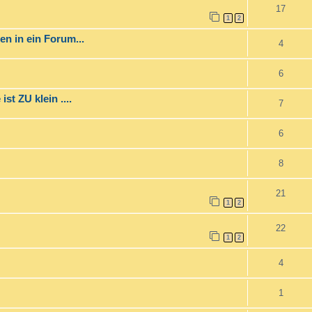
17
1
2
 in ein Forum...
4
6
st ZU klein ....
7
6
8
21
1
2
22
1
2
4
1