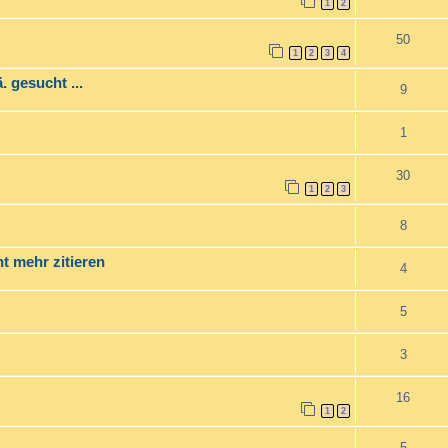
1
2
50
1
2
3
4
 gesucht ...
9
1
30
1
2
3
8
t mehr zitieren
4
5
3
16
1
2
5