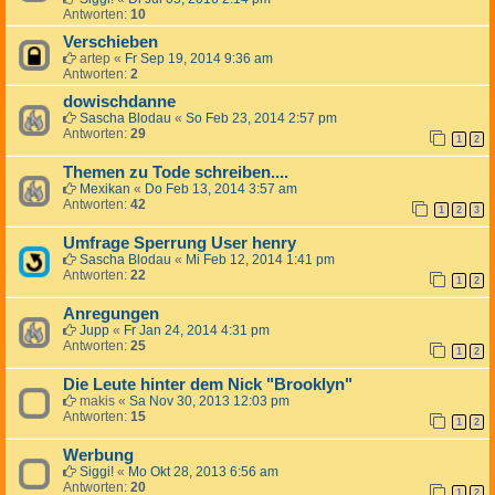
Antworten:
10
Verschieben
artep
«
Fr Sep 19, 2014 9:36 am
Antworten:
2
dowischdanne
Sascha Blodau
«
So Feb 23, 2014 2:57 pm
Antworten:
29
1
2
Themen zu Tode schreiben....
Mexikan
«
Do Feb 13, 2014 3:57 am
Antworten:
42
1
2
3
Umfrage Sperrung User henry
Sascha Blodau
«
Mi Feb 12, 2014 1:41 pm
Antworten:
22
1
2
Anregungen
Jupp
«
Fr Jan 24, 2014 4:31 pm
Antworten:
25
1
2
Die Leute hinter dem Nick "Brooklyn"
makis
«
Sa Nov 30, 2013 12:03 pm
Antworten:
15
1
2
Werbung
Siggi!
«
Mo Okt 28, 2013 6:56 am
Antworten:
20
1
2