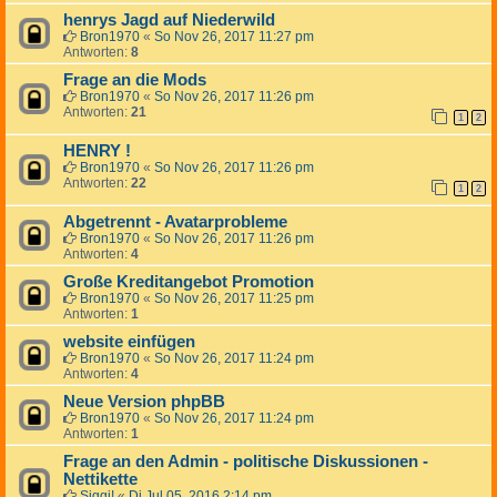
henrys Jagd auf Niederwild
Bron1970
«
So Nov 26, 2017 11:27 pm
Antworten:
8
Frage an die Mods
Bron1970
«
So Nov 26, 2017 11:26 pm
Antworten:
21
1
2
HENRY !
Bron1970
«
So Nov 26, 2017 11:26 pm
Antworten:
22
1
2
Abgetrennt - Avatarprobleme
Bron1970
«
So Nov 26, 2017 11:26 pm
Antworten:
4
Große Kreditangebot Promotion
Bron1970
«
So Nov 26, 2017 11:25 pm
Antworten:
1
website einfügen
Bron1970
«
So Nov 26, 2017 11:24 pm
Antworten:
4
Neue Version phpBB
Bron1970
«
So Nov 26, 2017 11:24 pm
Antworten:
1
Frage an den Admin - politische Diskussionen -
Nettikette
Siggi!
«
Di Jul 05, 2016 2:14 pm