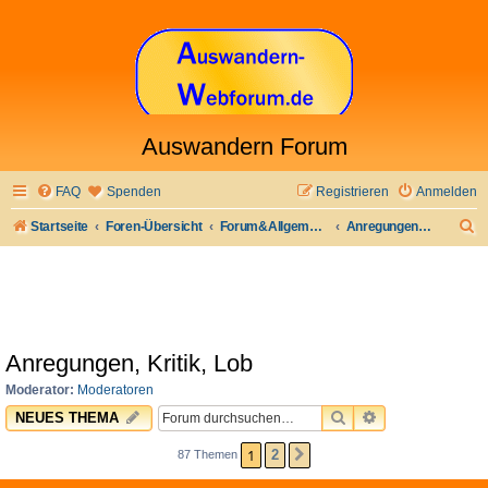
Auswandern Forum
FAQ
Spenden
Registrieren
Anmelden
S
Startseite
Foren-Übersicht
Forum&Allgemeines
Anregungen, Kritik, Lob
u
c
h
e
Anregungen, Kritik, Lob
Moderator:
Moderatoren
SUCHE
ERWEITERTE 
NEUES THEMA
1
2
87 Themen
NÄCHSTE