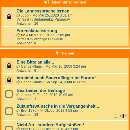
Bekanntmachungen
Die Landessprache lernen
Jupp
«
Mo Mai 25, 2020 8:51 am
Verfasst in
Südamerika: Paraguay
Antworten:
10
Forenaktualisierung
rio
«
Mi Mai 03, 2023 12:05 pm
Verfasst in
Wichtige Hinweise
Antworten:
8
Themen
Eine Bitte an alle...
Caribe-Klaus
«
Mo Mär 16, 2009 3:24 pm
Antworten:
6
Vorsicht auch Bauernfänger im Forum !
Caribe-Klaus
«
So Sep 14, 2008 4:08 pm
Bearbeiten der Beiträge
Jupp
«
Fr Feb 22, 2019 10:09 am
Antworten:
1
Zukunftswünsche in die Vergangenheit...
Bron1970
«
Fr Okt 05, 2018 4:58 pm
Antworten:
19
1
2
Nicht An - sondern Aufgestoßen !
Bron1970
«
Fr Okt 05, 2018 4:57 pm