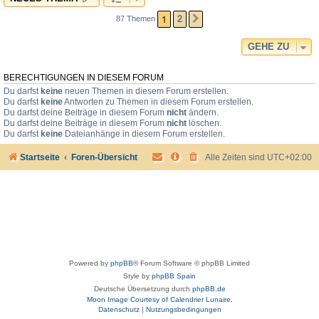
1
2
87 Themen
NÄCHSTE
GEHE ZU
BERECHTIGUNGEN IN DIESEM FORUM
Du darfst
keine
neuen Themen in diesem Forum erstellen.
Du darfst
keine
Antworten zu Themen in diesem Forum erstellen.
Du darfst deine Beiträge in diesem Forum
nicht
ändern.
Du darfst deine Beiträge in diesem Forum
nicht
löschen.
Du darfst
keine
Dateianhänge in diesem Forum erstellen.
Startseite
Foren-Übersicht
Alle Zeiten sind
UTC+02:00
Powered by
phpBB
® Forum Software © phpBB Limited
Style by
phpBB Spain
Deutsche Übersetzung durch
phpBB.de
Moon Image Courtesy of Calendrier Lunaire.
Datenschutz
|
Nutzungsbedingungen