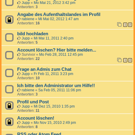
Jupp
«
Mo Mai 21, 2012 3:42 pm
Antworten:
3
Angabe des Aufenthaltslandes im Profil
rabiene
«
Mi Mai 02, 2012 1:47 am
Antworten:
16
1
2
bild hochladen
Jupp
«
Mi Mai 11, 2011 2:40 pm
Antworten:
5
Account löschen? Hier bitte melden...
Survivor
«
Mo Feb 28, 2011 12:45 pm
Antworten:
22
1
2
Frage an Admis zum Chat
Jupp
«
Fr Feb 11, 2011 3:23 pm
Antworten:
10
Ich bitte den Administrator um Hilfe!!
rabiene
«
Sa Feb 05, 2011 11:06 pm
Antworten:
3
Profil und Post
Jupp
«
Mi Dez 15, 2010 1:35 pm
Antworten:
11
Account löschen!
Jupp
«
Mo Nov 15, 2010 2:49 pm
Antworten:
8
RSS oder Atom Feed