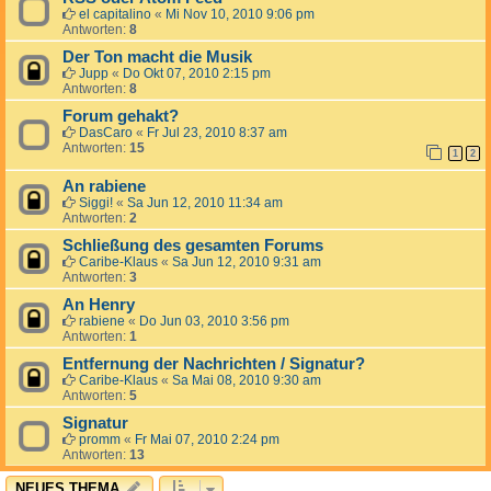
el capitalino
«
Mi Nov 10, 2010 9:06 pm
Antworten:
8
Der Ton macht die Musik
Jupp
«
Do Okt 07, 2010 2:15 pm
Antworten:
8
Forum gehakt?
DasCaro
«
Fr Jul 23, 2010 8:37 am
Antworten:
15
1
2
An rabiene
Siggi!
«
Sa Jun 12, 2010 11:34 am
Antworten:
2
Schließung des gesamten Forums
Caribe-Klaus
«
Sa Jun 12, 2010 9:31 am
Antworten:
3
An Henry
rabiene
«
Do Jun 03, 2010 3:56 pm
Antworten:
1
Entfernung der Nachrichten / Signatur?
Caribe-Klaus
«
Sa Mai 08, 2010 9:30 am
Antworten:
5
Signatur
promm
«
Fr Mai 07, 2010 2:24 pm
Antworten:
13
NEUES THEMA