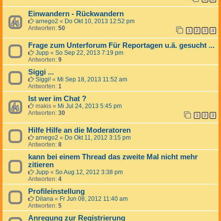
Einwandern - Rückwandern
arnego2
«
Do Okt 10, 2013 12:52 pm
Antworten:
50
1
2
3
4
Frage zum Unterforum Für Reportagen u.ä. gesucht ...
Jupp
«
So Sep 22, 2013 7:19 pm
Antworten:
9
Siggi ...
Siggi!
«
Mi Sep 18, 2013 11:52 am
Antworten:
1
Ist wer im Chat ?
makis
«
Mi Jul 24, 2013 5:45 pm
Antworten:
30
1
2
3
Hilfe Hilfe an die Moderatoren
arnego2
«
Do Okt 11, 2012 3:15 pm
Antworten:
8
kann bei einem Thread das zweite Mal nicht mehr
zitieren
Jupp
«
So Aug 12, 2012 3:38 pm
Antworten:
4
Profileinstellung
Dilana
«
Fr Jun 08, 2012 11:40 am
Antworten:
5
Anregung zur Registrierung