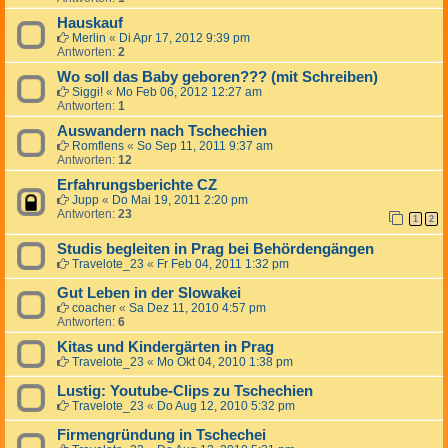
Hauskauf
Merlin
«
Di Apr 17, 2012 9:39 pm
Antworten:
2
Wo soll das Baby geboren??? (mit Schreiben)
Siggi!
«
Mo Feb 06, 2012 12:27 am
Antworten:
1
Auswandern nach Tschechien
Romflens
«
So Sep 11, 2011 9:37 am
Antworten:
12
Erfahrungsberichte CZ
Jupp
«
Do Mai 19, 2011 2:20 pm
Antworten:
23
1
2
Studis begleiten in Prag bei Behördengängen
Travelote_23
«
Fr Feb 04, 2011 1:32 pm
Gut Leben in der Slowakei
coacher
«
Sa Dez 11, 2010 4:57 pm
Antworten:
6
Kitas und Kindergärten in Prag
Travelote_23
«
Mo Okt 04, 2010 1:38 pm
Lustig: Youtube-Clips zu Tschechien
Travelote_23
«
Do Aug 12, 2010 5:32 pm
Firmengründung in Tschechei