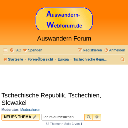
Auswandern Forum
FAQ
Spenden
Registrieren
Anmelden
S
Startseite
Foren-Übersicht
Europa
Tschechische Republik, Tschechien, Slowakei
u
c
h
e
Tschechische Republik, Tschechien,
Slowakei
Moderator:
Moderatoren
SUCHE
ERWEITERTE 
NEUES THEMA
32 Themen • Seite
1
von
1