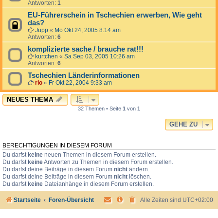
Antworten:
1
EU-Führerschein in Tschechien erwerben, Wie geht
das?
Jupp
«
Mo Okt 24, 2005 8:14 am
Antworten:
6
komplizierte sache / brauche rat!!!
kurtchen
«
Sa Sep 03, 2005 10:26 am
Antworten:
6
Tschechien Länderinformationen
rio
«
Fr Okt 22, 2004 9:33 am
NEUES THEMA
32 Themen • Seite
1
von
1
GEHE ZU
BERECHTIGUNGEN IN DIESEM FORUM
Du darfst
keine
neuen Themen in diesem Forum erstellen.
Du darfst
keine
Antworten zu Themen in diesem Forum erstellen.
Du darfst deine Beiträge in diesem Forum
nicht
ändern.
Du darfst deine Beiträge in diesem Forum
nicht
löschen.
Du darfst
keine
Dateianhänge in diesem Forum erstellen.
Startseite
Foren-Übersicht
Alle Zeiten sind
UTC+02:00