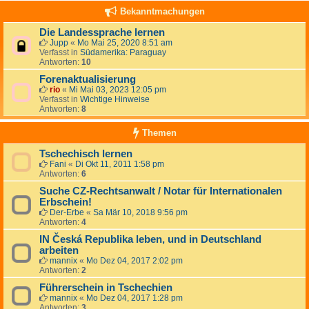
Bekanntmachungen
Die Landessprache lernen
Jupp
«
Mo Mai 25, 2020 8:51 am
Verfasst in
Südamerika: Paraguay
Antworten:
10
Forenaktualisierung
rio
«
Mi Mai 03, 2023 12:05 pm
Verfasst in
Wichtige Hinweise
Antworten:
8
Themen
Tschechisch lernen
Fani
«
Di Okt 11, 2011 1:58 pm
Antworten:
6
Suche CZ-Rechtsanwalt / Notar für Internationalen
Erbschein!
Der-Erbe
«
Sa Mär 10, 2018 9:56 pm
Antworten:
4
IN Česká Republika leben, und in Deutschland
arbeiten
mannix
«
Mo Dez 04, 2017 2:02 pm
Antworten:
2
Führerschein in Tschechien
mannix
«
Mo Dez 04, 2017 1:28 pm
Antworten:
3