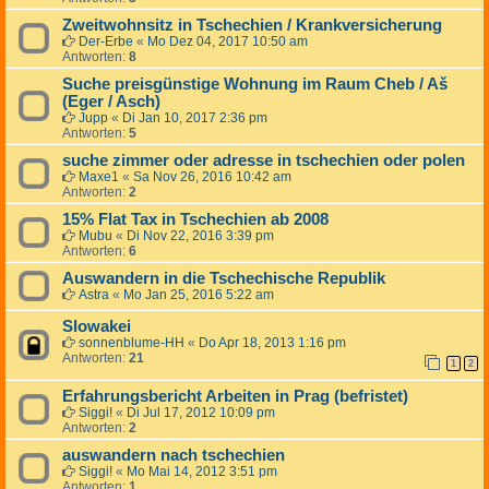
Zweitwohnsitz in Tschechien / Krankversicherung
Der-Erbe
«
Mo Dez 04, 2017 10:50 am
Antworten:
8
Suche preisgünstige Wohnung im Raum Cheb / Aš
(Eger / Asch)
Jupp
«
Di Jan 10, 2017 2:36 pm
Antworten:
5
suche zimmer oder adresse in tschechien oder polen
Maxe1
«
Sa Nov 26, 2016 10:42 am
Antworten:
2
15% Flat Tax in Tschechien ab 2008
Mubu
«
Di Nov 22, 2016 3:39 pm
Antworten:
6
Auswandern in die Tschechische Republik
Astra
«
Mo Jan 25, 2016 5:22 am
Slowakei
sonnenblume-HH
«
Do Apr 18, 2013 1:16 pm
Antworten:
21
1
2
Erfahrungsbericht Arbeiten in Prag (befristet)
Siggi!
«
Di Jul 17, 2012 10:09 pm
Antworten:
2
auswandern nach tschechien
Siggi!
«
Mo Mai 14, 2012 3:51 pm
Antworten:
1