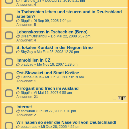
Travelote_23
«
Do Aug 12, 2010 5:31 pm
Antworten:
4
In Tschechien leben und steuern und in Deutschland
arbeiten?
Siggi!
«
Di Sep 09, 2008 7:04 pm
Antworten:
5
Lebenskosten in Tschechien (Brno)
DreamOfIstanbul
«
Do Mai 22, 2008 6:57 pm
Antworten:
4
S: lokalen Kontakt in der Region Brno
ShyGuy
«
Mo Feb 25, 2008 12:20 pm
Immobilien in CZ
playbag
«
Mo Nov 19, 2007 1:29 pm
Ost-Slowakei und Stadt Košice
Caribe-Klaus
«
Mi Jun 20, 2007 8:19 am
Antworten:
1
Arrogant und frech im Ausland
Siggi!
«
Mi Mai 16, 2007 6:55 am
Antworten:
21
1
2
Internet
snowball
«
Fr Okt 27, 2006 7:10 pm
Antworten:
2
Wir haben so sehr die Nase voll von Deutschland!
beutelratte
«
Mi Dez 28, 2005 4:55 pm