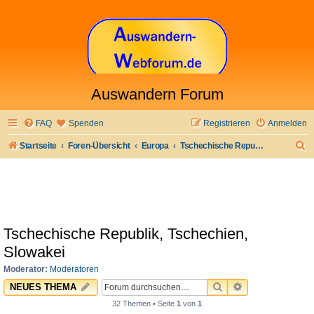
Auswandern Forum
FAQ
Spenden
Registrieren
Anmelden
S
Startseite
Foren-Übersicht
Europa
Tschechische Republik, Tschechien, Slowakei
u
c
h
e
Tschechische Republik, Tschechien,
Slowakei
Moderator:
Moderatoren
SUCHE
ERWEITERTE 
NEUES THEMA
32 Themen • Seite
1
von
1