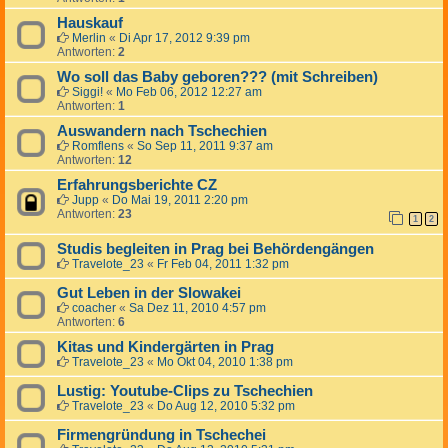
Hauskauf
Merlin
«
Di Apr 17, 2012 9:39 pm
Antworten:
2
Wo soll das Baby geboren??? (mit Schreiben)
Siggi!
«
Mo Feb 06, 2012 12:27 am
Antworten:
1
Auswandern nach Tschechien
Romflens
«
So Sep 11, 2011 9:37 am
Antworten:
12
Erfahrungsberichte CZ
Jupp
«
Do Mai 19, 2011 2:20 pm
Antworten:
23
1
2
Studis begleiten in Prag bei Behördengängen
Travelote_23
«
Fr Feb 04, 2011 1:32 pm
Gut Leben in der Slowakei
coacher
«
Sa Dez 11, 2010 4:57 pm
Antworten:
6
Kitas und Kindergärten in Prag
Travelote_23
«
Mo Okt 04, 2010 1:38 pm
Lustig: Youtube-Clips zu Tschechien
Travelote_23
«
Do Aug 12, 2010 5:32 pm
Firmengründung in Tschechei