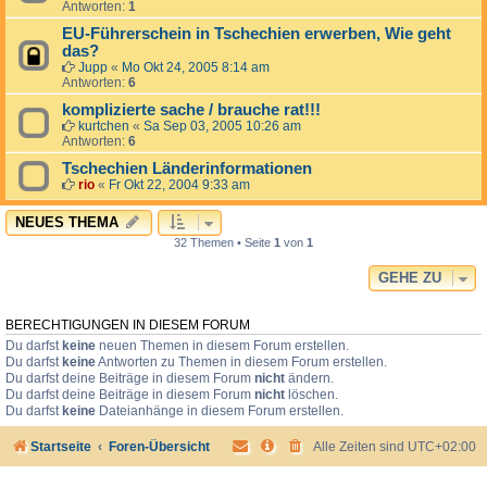
Antworten:
1
EU-Führerschein in Tschechien erwerben, Wie geht
das?
Jupp
«
Mo Okt 24, 2005 8:14 am
Antworten:
6
komplizierte sache / brauche rat!!!
kurtchen
«
Sa Sep 03, 2005 10:26 am
Antworten:
6
Tschechien Länderinformationen
rio
«
Fr Okt 22, 2004 9:33 am
NEUES THEMA
32 Themen • Seite
1
von
1
GEHE ZU
BERECHTIGUNGEN IN DIESEM FORUM
Du darfst
keine
neuen Themen in diesem Forum erstellen.
Du darfst
keine
Antworten zu Themen in diesem Forum erstellen.
Du darfst deine Beiträge in diesem Forum
nicht
ändern.
Du darfst deine Beiträge in diesem Forum
nicht
löschen.
Du darfst
keine
Dateianhänge in diesem Forum erstellen.
Startseite
Foren-Übersicht
Alle Zeiten sind
UTC+02:00