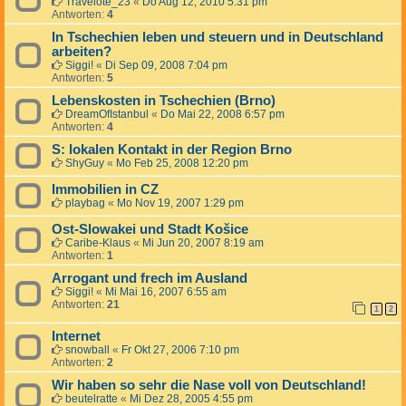
Travelote_23
«
Do Aug 12, 2010 5:31 pm
Antworten:
4
In Tschechien leben und steuern und in Deutschland
arbeiten?
Siggi!
«
Di Sep 09, 2008 7:04 pm
Antworten:
5
Lebenskosten in Tschechien (Brno)
DreamOfIstanbul
«
Do Mai 22, 2008 6:57 pm
Antworten:
4
S: lokalen Kontakt in der Region Brno
ShyGuy
«
Mo Feb 25, 2008 12:20 pm
Immobilien in CZ
playbag
«
Mo Nov 19, 2007 1:29 pm
Ost-Slowakei und Stadt Košice
Caribe-Klaus
«
Mi Jun 20, 2007 8:19 am
Antworten:
1
Arrogant und frech im Ausland
Siggi!
«
Mi Mai 16, 2007 6:55 am
Antworten:
21
1
2
Internet
snowball
«
Fr Okt 27, 2006 7:10 pm
Antworten:
2
Wir haben so sehr die Nase voll von Deutschland!
beutelratte
«
Mi Dez 28, 2005 4:55 pm