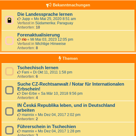
Bekanntmachungen
Die Landessprache lernen
Jupp
«
Mo Mai 25, 2020 8:51 am
Verfasst in
Südamerika: Paraguay
Antworten:
10
Forenaktualisierung
rio
«
Mi Mai 03, 2023 12:05 pm
Verfasst in
Wichtige Hinweise
Antworten:
8
Themen
Tschechisch lernen
Fani
«
Di Okt 11, 2011 1:58 pm
Antworten:
6
Suche CZ-Rechtsanwalt / Notar für Internationalen
Erbschein!
Der-Erbe
«
Sa Mär 10, 2018 9:56 pm
Antworten:
4
IN Česká Republika leben, und in Deutschland
arbeiten
mannix
«
Mo Dez 04, 2017 2:02 pm
Antworten:
2
Führerschein in Tschechien
mannix
«
Mo Dez 04, 2017 1:28 pm
Antworten:
3