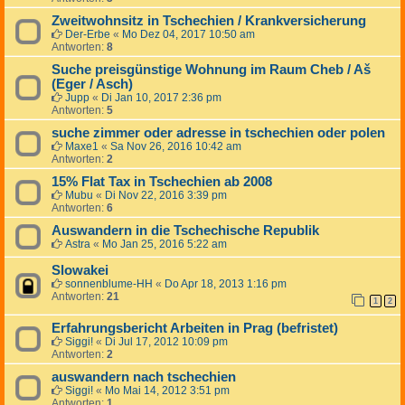
Zweitwohnsitz in Tschechien / Krankversicherung
Der-Erbe
«
Mo Dez 04, 2017 10:50 am
Antworten:
8
Suche preisgünstige Wohnung im Raum Cheb / Aš
(Eger / Asch)
Jupp
«
Di Jan 10, 2017 2:36 pm
Antworten:
5
suche zimmer oder adresse in tschechien oder polen
Maxe1
«
Sa Nov 26, 2016 10:42 am
Antworten:
2
15% Flat Tax in Tschechien ab 2008
Mubu
«
Di Nov 22, 2016 3:39 pm
Antworten:
6
Auswandern in die Tschechische Republik
Astra
«
Mo Jan 25, 2016 5:22 am
Slowakei
sonnenblume-HH
«
Do Apr 18, 2013 1:16 pm
Antworten:
21
1
2
Erfahrungsbericht Arbeiten in Prag (befristet)
Siggi!
«
Di Jul 17, 2012 10:09 pm
Antworten:
2
auswandern nach tschechien
Siggi!
«
Mo Mai 14, 2012 3:51 pm
Antworten:
1