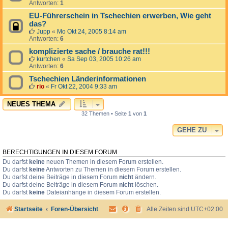
Antworten:
1
EU-Führerschein in Tschechien erwerben, Wie geht
das?
Jupp
«
Mo Okt 24, 2005 8:14 am
Antworten:
6
komplizierte sache / brauche rat!!!
kurtchen
«
Sa Sep 03, 2005 10:26 am
Antworten:
6
Tschechien Länderinformationen
rio
«
Fr Okt 22, 2004 9:33 am
NEUES THEMA
32 Themen • Seite
1
von
1
GEHE ZU
BERECHTIGUNGEN IN DIESEM FORUM
Du darfst
keine
neuen Themen in diesem Forum erstellen.
Du darfst
keine
Antworten zu Themen in diesem Forum erstellen.
Du darfst deine Beiträge in diesem Forum
nicht
ändern.
Du darfst deine Beiträge in diesem Forum
nicht
löschen.
Du darfst
keine
Dateianhänge in diesem Forum erstellen.
Startseite
Foren-Übersicht
Alle Zeiten sind
UTC+02:00