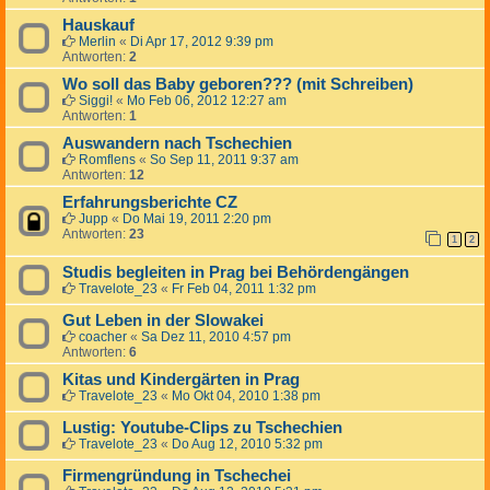
Hauskauf
Merlin
«
Di Apr 17, 2012 9:39 pm
Antworten:
2
Wo soll das Baby geboren??? (mit Schreiben)
Siggi!
«
Mo Feb 06, 2012 12:27 am
Antworten:
1
Auswandern nach Tschechien
Romflens
«
So Sep 11, 2011 9:37 am
Antworten:
12
Erfahrungsberichte CZ
Jupp
«
Do Mai 19, 2011 2:20 pm
Antworten:
23
1
2
Studis begleiten in Prag bei Behördengängen
Travelote_23
«
Fr Feb 04, 2011 1:32 pm
Gut Leben in der Slowakei
coacher
«
Sa Dez 11, 2010 4:57 pm
Antworten:
6
Kitas und Kindergärten in Prag
Travelote_23
«
Mo Okt 04, 2010 1:38 pm
Lustig: Youtube-Clips zu Tschechien
Travelote_23
«
Do Aug 12, 2010 5:32 pm
Firmengründung in Tschechei