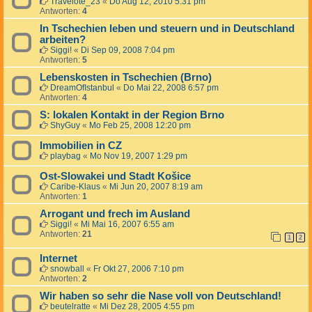
Travelote_23
«
Do Aug 12, 2010 5:31 pm
Antworten:
4
In Tschechien leben und steuern und in Deutschland
arbeiten?
Siggi!
«
Di Sep 09, 2008 7:04 pm
Antworten:
5
Lebenskosten in Tschechien (Brno)
DreamOfIstanbul
«
Do Mai 22, 2008 6:57 pm
Antworten:
4
S: lokalen Kontakt in der Region Brno
ShyGuy
«
Mo Feb 25, 2008 12:20 pm
Immobilien in CZ
playbag
«
Mo Nov 19, 2007 1:29 pm
Ost-Slowakei und Stadt Košice
Caribe-Klaus
«
Mi Jun 20, 2007 8:19 am
Antworten:
1
Arrogant und frech im Ausland
Siggi!
«
Mi Mai 16, 2007 6:55 am
Antworten:
21
1
2
Internet
snowball
«
Fr Okt 27, 2006 7:10 pm
Antworten:
2
Wir haben so sehr die Nase voll von Deutschland!
beutelratte
«
Mi Dez 28, 2005 4:55 pm