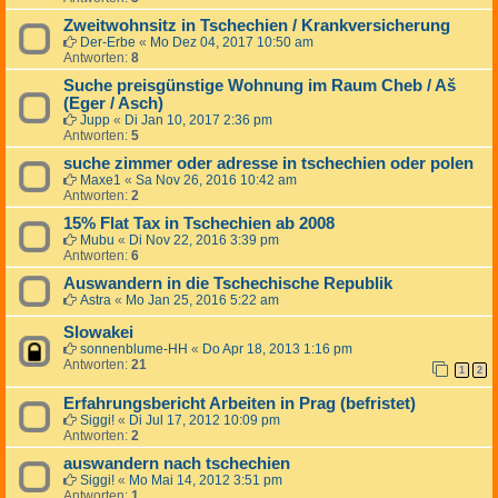
Zweitwohnsitz in Tschechien / Krankversicherung
Der-Erbe
«
Mo Dez 04, 2017 10:50 am
Antworten:
8
Suche preisgünstige Wohnung im Raum Cheb / Aš
(Eger / Asch)
Jupp
«
Di Jan 10, 2017 2:36 pm
Antworten:
5
suche zimmer oder adresse in tschechien oder polen
Maxe1
«
Sa Nov 26, 2016 10:42 am
Antworten:
2
15% Flat Tax in Tschechien ab 2008
Mubu
«
Di Nov 22, 2016 3:39 pm
Antworten:
6
Auswandern in die Tschechische Republik
Astra
«
Mo Jan 25, 2016 5:22 am
Slowakei
sonnenblume-HH
«
Do Apr 18, 2013 1:16 pm
Antworten:
21
1
2
Erfahrungsbericht Arbeiten in Prag (befristet)
Siggi!
«
Di Jul 17, 2012 10:09 pm
Antworten:
2
auswandern nach tschechien
Siggi!
«
Mo Mai 14, 2012 3:51 pm
Antworten:
1