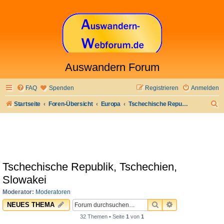
Auswandern Forum
FAQ
Spenden
Registrieren
Anmelden
S
Startseite
Foren-Übersicht
Europa
Tschechische Republik, Tschechien, Slowakei
u
c
h
e
Tschechische Republik, Tschechien,
Slowakei
Moderator:
Moderatoren
SUCHE
ERWEITERTE 
NEUES THEMA
32 Themen • Seite
1
von
1