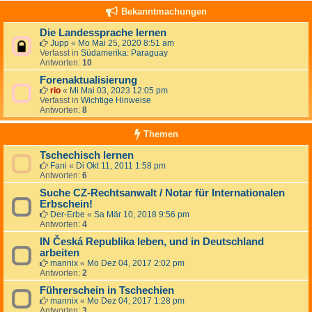
Bekanntmachungen
Die Landessprache lernen
Jupp
«
Mo Mai 25, 2020 8:51 am
Verfasst in
Südamerika: Paraguay
Antworten:
10
Forenaktualisierung
rio
«
Mi Mai 03, 2023 12:05 pm
Verfasst in
Wichtige Hinweise
Antworten:
8
Themen
Tschechisch lernen
Fani
«
Di Okt 11, 2011 1:58 pm
Antworten:
6
Suche CZ-Rechtsanwalt / Notar für Internationalen
Erbschein!
Der-Erbe
«
Sa Mär 10, 2018 9:56 pm
Antworten:
4
IN Česká Republika leben, und in Deutschland
arbeiten
mannix
«
Mo Dez 04, 2017 2:02 pm
Antworten:
2
Führerschein in Tschechien
mannix
«
Mo Dez 04, 2017 1:28 pm
Antworten:
3