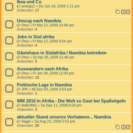
Ikea und Co
arnego2
«
Do Jun 18, 2009 1:21 pm
Antworten:
17
1
2
Umzug nach Namibia
Oryx
«
Fr Mai 15, 2009 10:48 am
Antworten:
4
Jobs in Süd afrika
Oryx
«
Fr Mai 15, 2009 9:54 am
Antworten:
4
Gästehaus in Südafrika / Namibia betreiben
Oryx
«
So Apr 26, 2009 11:48 am
Antworten:
5
Auswandern nach Afrika
Oryx
«
Fr Jan 30, 2009 12:00 pm
Antworten:
12
Politische Lage in Namibia
JPK
«
Mi Dez 03, 2008 3:53 pm
Antworten:
1
WM 2010 in Afrika - Die Welt zu Gast bei Spaßvögeln
deBOING
«
Sa Sep 13, 2008 8:29 pm
Antworten:
3
aktueller Stand unseres Vorhabens... Namibia
Siggi!
«
Sa Aug 23, 2008 2:53 pm
Antworten:
20
1
2