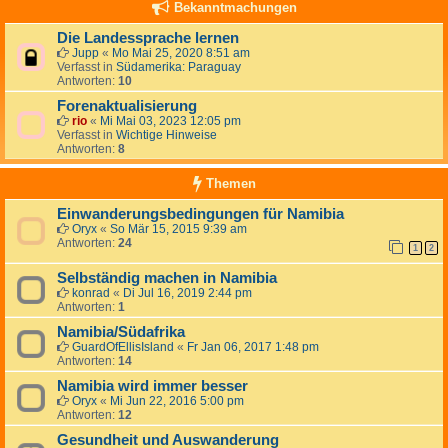
Bekanntmachungen
Die Landessprache lernen
Jupp
«
Mo Mai 25, 2020 8:51 am
Verfasst in
Südamerika: Paraguay
Antworten:
10
Forenaktualisierung
rio
«
Mi Mai 03, 2023 12:05 pm
Verfasst in
Wichtige Hinweise
Antworten:
8
Themen
Einwanderungsbedingungen für Namibia
Oryx
«
So Mär 15, 2015 9:39 am
Antworten:
24
1
2
Selbständig machen in Namibia
konrad
«
Di Jul 16, 2019 2:44 pm
Antworten:
1
Namibia/Südafrika
GuardOfEllisIsland
«
Fr Jan 06, 2017 1:48 pm
Antworten:
14
Namibia wird immer besser
Oryx
«
Mi Jun 22, 2016 5:00 pm
Antworten:
12
Gesundheit und Auswanderung