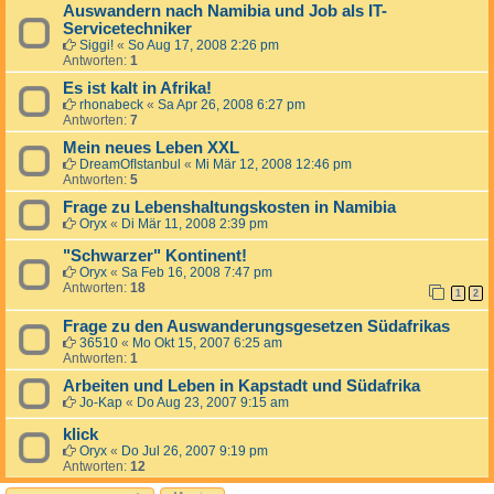
Auswandern nach Namibia und Job als IT-
Servicetechniker
Siggi!
«
So Aug 17, 2008 2:26 pm
Antworten:
1
Es ist kalt in Afrika!
rhonabeck
«
Sa Apr 26, 2008 6:27 pm
Antworten:
7
Mein neues Leben XXL
DreamOfIstanbul
«
Mi Mär 12, 2008 12:46 pm
Antworten:
5
Frage zu Lebenshaltungskosten in Namibia
Oryx
«
Di Mär 11, 2008 2:39 pm
"Schwarzer" Kontinent!
Oryx
«
Sa Feb 16, 2008 7:47 pm
Antworten:
18
1
2
Frage zu den Auswanderungsgesetzen Südafrikas
36510
«
Mo Okt 15, 2007 6:25 am
Antworten:
1
Arbeiten und Leben in Kapstadt und Südafrika
Jo-Kap
«
Do Aug 23, 2007 9:15 am
klick
Oryx
«
Do Jul 26, 2007 9:19 pm
Antworten:
12