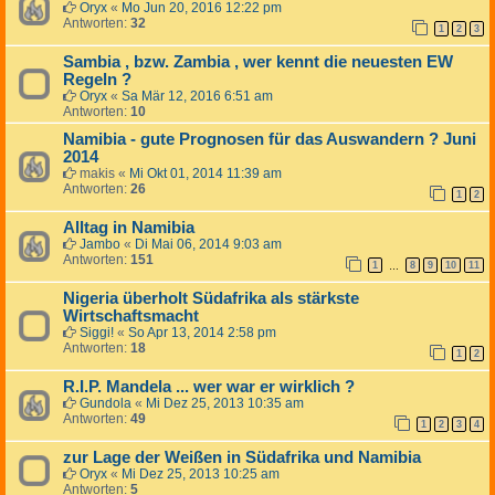
Oryx
«
Mo Jun 20, 2016 12:22 pm
Antworten:
32
1
2
3
Sambia , bzw. Zambia , wer kennt die neuesten EW
Regeln ?
Oryx
«
Sa Mär 12, 2016 6:51 am
Antworten:
10
Namibia - gute Prognosen für das Auswandern ? Juni
2014
makis
«
Mi Okt 01, 2014 11:39 am
Antworten:
26
1
2
Alltag in Namibia
Jambo
«
Di Mai 06, 2014 9:03 am
Antworten:
151
1
8
9
10
11
…
Nigeria überholt Südafrika als stärkste
Wirtschaftsmacht
Siggi!
«
So Apr 13, 2014 2:58 pm
Antworten:
18
1
2
R.I.P. Mandela ... wer war er wirklich ?
Gundola
«
Mi Dez 25, 2013 10:35 am
Antworten:
49
1
2
3
4
zur Lage der Weißen in Südafrika und Namibia
Oryx
«
Mi Dez 25, 2013 10:25 am
Antworten:
5