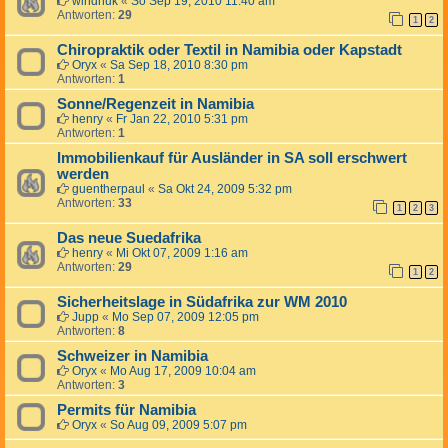
windhuk
«
So Sep 19, 2010 11:40 am
Antworten:
29
1
2
Chiropraktik oder Textil in Namibia oder Kapstadt
Oryx
«
Sa Sep 18, 2010 8:30 pm
Antworten:
1
Sonne/Regenzeit in Namibia
henry
«
Fr Jan 22, 2010 5:31 pm
Antworten:
1
Immobilienkauf für Ausländer in SA soll erschwert
werden
guentherpaul
«
Sa Okt 24, 2009 5:32 pm
Antworten:
33
1
2
3
Das neue Suedafrika
henry
«
Mi Okt 07, 2009 1:16 am
Antworten:
29
1
2
Sicherheitslage in Südafrika zur WM 2010
Jupp
«
Mo Sep 07, 2009 12:05 pm
Antworten:
8
Schweizer in Namibia
Oryx
«
Mo Aug 17, 2009 10:04 am
Antworten:
3
Permits für Namibia
Oryx
«
So Aug 09, 2009 5:07 pm