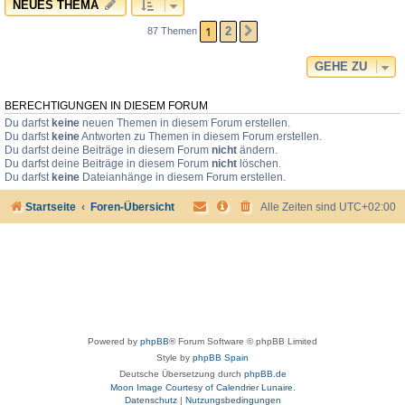
NEUES THEMA
1
2
87 Themen
NÄCHSTE
GEHE ZU
BERECHTIGUNGEN IN DIESEM FORUM
Du darfst
keine
neuen Themen in diesem Forum erstellen.
Du darfst
keine
Antworten zu Themen in diesem Forum erstellen.
Du darfst deine Beiträge in diesem Forum
nicht
ändern.
Du darfst deine Beiträge in diesem Forum
nicht
löschen.
Du darfst
keine
Dateianhänge in diesem Forum erstellen.
Startseite
Foren-Übersicht
Alle Zeiten sind
UTC+02:00
Powered by
phpBB
® Forum Software © phpBB Limited
Style by
phpBB Spain
Deutsche Übersetzung durch
phpBB.de
Moon Image Courtesy of Calendrier Lunaire.
Datenschutz
|
Nutzungsbedingungen