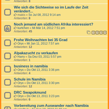
Antworten:
8
Wie sich die Sichtweise so im Laufe der Zeit
verändert...
makis
«
So Jul 08, 2012 9:14 am
Antworten:
8
Noch jemand am südlichen Afrika interessiert?
kurtchen
«
Mi Mär 14, 2012 7:51 pm
Antworten:
45
1
2
3
4
Frohe Weihnachten bei 35 Grad
Oryx
«
Mi Jan 11, 2012 7:57 am
Antworten:
12
Alpakazucht zu verkaufen
Harry
«
Sa Dez 03, 2011 5:57 pm
Antworten:
1
business in namibia
Oryx
«
Do Okt 13, 2011 3:36 pm
Antworten:
4
Schule im Namibia
Oryx
«
Do Okt 13, 2011 3:30 pm
Antworten:
12
DRC Swapokmund
Oryx
«
Do Okt 13, 2011 3:23 pm
Antworten:
6
Vorbereitung zum Auswander nach Namibia