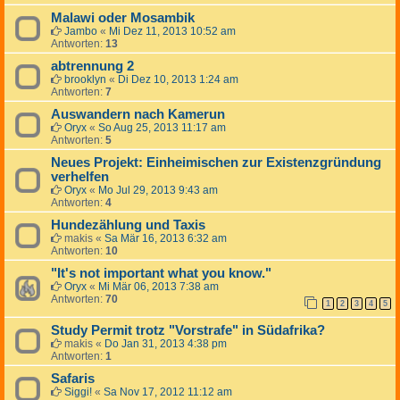
Malawi oder Mosambik
Jambo
«
Mi Dez 11, 2013 10:52 am
Antworten:
13
abtrennung 2
brooklyn
«
Di Dez 10, 2013 1:24 am
Antworten:
7
Auswandern nach Kamerun
Oryx
«
So Aug 25, 2013 11:17 am
Antworten:
5
Neues Projekt: Einheimischen zur Existenzgründung
verhelfen
Oryx
«
Mo Jul 29, 2013 9:43 am
Antworten:
4
Hundezählung und Taxis
makis
«
Sa Mär 16, 2013 6:32 am
Antworten:
10
"It's not important what you know."
Oryx
«
Mi Mär 06, 2013 7:38 am
Antworten:
70
1
2
3
4
5
Study Permit trotz "Vorstrafe" in Südafrika?
makis
«
Do Jan 31, 2013 4:38 pm
Antworten:
1
Safaris
Siggi!
«
Sa Nov 17, 2012 11:12 am