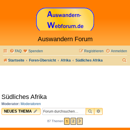
Auswandern Forum
FAQ
Spenden
Registrieren
Anmelden
S
Startseite
Foren-Übersicht
Afrika
Südliches Afrika
u
c
h
e
Südliches Afrika
Moderator:
Moderatoren
SUCHE
ERWEITERTE 
NEUES THEMA
1
2
87 Themen
NÄCHSTE