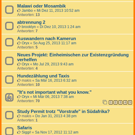
Malawi oder Mosambik
Jambo
«
Mi Dez 11, 2013 10:52 am
Antworten:
13
abtrennung 2
brooklyn
«
Di Dez 10, 2013 1:24 am
Antworten:
7
Auswandern nach Kamerun
Oryx
«
So Aug 25, 2013 11:17 am
Antworten:
5
Neues Projekt: Einheimischen zur Existenzgründung
verhelfen
Oryx
«
Mo Jul 29, 2013 9:43 am
Antworten:
4
Hundezählung und Taxis
makis
«
Sa Mär 16, 2013 6:32 am
Antworten:
10
"It's not important what you know."
Oryx
«
Mi Mär 06, 2013 7:38 am
Antworten:
70
1
2
3
4
5
Study Permit trotz "Vorstrafe" in Südafrika?
makis
«
Do Jan 31, 2013 4:38 pm
Antworten:
1
Safaris
Siggi!
«
Sa Nov 17, 2012 11:12 am