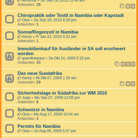
windhuk
«
So Sep 19, 2010 11:40 am
Antworten:
29
1
2
Chiropraktik oder Textil in Namibia oder Kapstadt
Oryx
«
Sa Sep 18, 2010 8:30 pm
Antworten:
1
Sonne/Regenzeit in Namibia
henry
«
Fr Jan 22, 2010 5:31 pm
Antworten:
1
Immobilienkauf für Ausländer in SA soll erschwert
werden
guentherpaul
«
Sa Okt 24, 2009 5:32 pm
Antworten:
33
1
2
3
Das neue Suedafrika
henry
«
Mi Okt 07, 2009 1:16 am
Antworten:
29
1
2
Sicherheitslage in Südafrika zur WM 2010
Jupp
«
Mo Sep 07, 2009 12:05 pm
Antworten:
8
Schweizer in Namibia
Oryx
«
Mo Aug 17, 2009 10:04 am
Antworten:
3
Permits für Namibia
Oryx
«
So Aug 09, 2009 5:07 pm