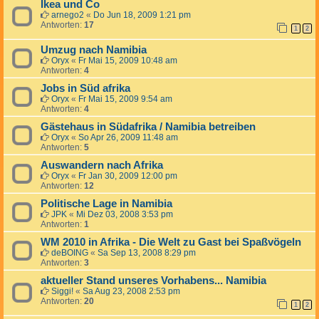
Ikea und Co
arnego2
«
Do Jun 18, 2009 1:21 pm
Antworten:
17
1
2
Umzug nach Namibia
Oryx
«
Fr Mai 15, 2009 10:48 am
Antworten:
4
Jobs in Süd afrika
Oryx
«
Fr Mai 15, 2009 9:54 am
Antworten:
4
Gästehaus in Südafrika / Namibia betreiben
Oryx
«
So Apr 26, 2009 11:48 am
Antworten:
5
Auswandern nach Afrika
Oryx
«
Fr Jan 30, 2009 12:00 pm
Antworten:
12
Politische Lage in Namibia
JPK
«
Mi Dez 03, 2008 3:53 pm
Antworten:
1
WM 2010 in Afrika - Die Welt zu Gast bei Spaßvögeln
deBOING
«
Sa Sep 13, 2008 8:29 pm
Antworten:
3
aktueller Stand unseres Vorhabens... Namibia
Siggi!
«
Sa Aug 23, 2008 2:53 pm
Antworten:
20
1
2