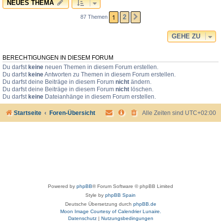
NEUES THEMA
1
2
87 Themen
NÄCHSTE
GEHE ZU
BERECHTIGUNGEN IN DIESEM FORUM
Du darfst
keine
neuen Themen in diesem Forum erstellen.
Du darfst
keine
Antworten zu Themen in diesem Forum erstellen.
Du darfst deine Beiträge in diesem Forum
nicht
ändern.
Du darfst deine Beiträge in diesem Forum
nicht
löschen.
Du darfst
keine
Dateianhänge in diesem Forum erstellen.
Startseite
Foren-Übersicht
Alle Zeiten sind
UTC+02:00
Powered by
phpBB
® Forum Software © phpBB Limited
Style by
phpBB Spain
Deutsche Übersetzung durch
phpBB.de
Moon Image Courtesy of Calendrier Lunaire.
Datenschutz
|
Nutzungsbedingungen