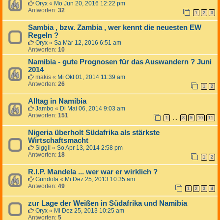
Oryx
«
Mo Jun 20, 2016 12:22 pm
Antworten:
32
1
2
3
Sambia , bzw. Zambia , wer kennt die neuesten EW
Regeln ?
Oryx
«
Sa Mär 12, 2016 6:51 am
Antworten:
10
Namibia - gute Prognosen für das Auswandern ? Juni
2014
makis
«
Mi Okt 01, 2014 11:39 am
Antworten:
26
1
2
Alltag in Namibia
Jambo
«
Di Mai 06, 2014 9:03 am
Antworten:
151
1
8
9
10
11
…
Nigeria überholt Südafrika als stärkste
Wirtschaftsmacht
Siggi!
«
So Apr 13, 2014 2:58 pm
Antworten:
18
1
2
R.I.P. Mandela ... wer war er wirklich ?
Gundola
«
Mi Dez 25, 2013 10:35 am
Antworten:
49
1
2
3
4
zur Lage der Weißen in Südafrika und Namibia
Oryx
«
Mi Dez 25, 2013 10:25 am
Antworten:
5