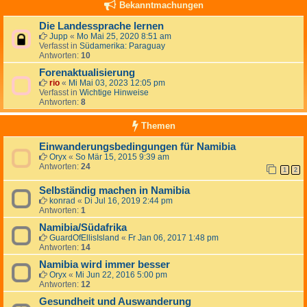
Bekanntmachungen
Die Landessprache lernen
Jupp
«
Mo Mai 25, 2020 8:51 am
Verfasst in
Südamerika: Paraguay
Antworten:
10
Forenaktualisierung
rio
«
Mi Mai 03, 2023 12:05 pm
Verfasst in
Wichtige Hinweise
Antworten:
8
Themen
Einwanderungsbedingungen für Namibia
Oryx
«
So Mär 15, 2015 9:39 am
Antworten:
24
1
2
Selbständig machen in Namibia
konrad
«
Di Jul 16, 2019 2:44 pm
Antworten:
1
Namibia/Südafrika
GuardOfEllisIsland
«
Fr Jan 06, 2017 1:48 pm
Antworten:
14
Namibia wird immer besser
Oryx
«
Mi Jun 22, 2016 5:00 pm
Antworten:
12
Gesundheit und Auswanderung