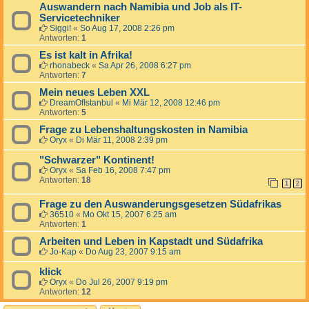
Auswandern nach Namibia und Job als IT-
Servicetechniker
Siggi!
«
So Aug 17, 2008 2:26 pm
Antworten:
1
Es ist kalt in Afrika!
rhonabeck
«
Sa Apr 26, 2008 6:27 pm
Antworten:
7
Mein neues Leben XXL
DreamOfIstanbul
«
Mi Mär 12, 2008 12:46 pm
Antworten:
5
Frage zu Lebenshaltungskosten in Namibia
Oryx
«
Di Mär 11, 2008 2:39 pm
"Schwarzer" Kontinent!
Oryx
«
Sa Feb 16, 2008 7:47 pm
Antworten:
18
1
2
Frage zu den Auswanderungsgesetzen Südafrikas
36510
«
Mo Okt 15, 2007 6:25 am
Antworten:
1
Arbeiten und Leben in Kapstadt und Südafrika
Jo-Kap
«
Do Aug 23, 2007 9:15 am
klick
Oryx
«
Do Jul 26, 2007 9:19 pm
Antworten:
12