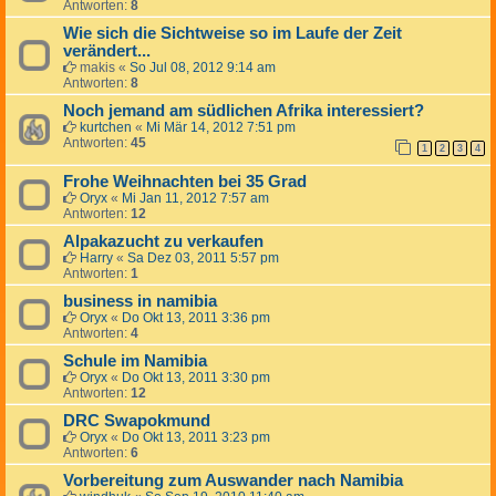
Antworten:
8
Wie sich die Sichtweise so im Laufe der Zeit
verändert...
makis
«
So Jul 08, 2012 9:14 am
Antworten:
8
Noch jemand am südlichen Afrika interessiert?
kurtchen
«
Mi Mär 14, 2012 7:51 pm
Antworten:
45
1
2
3
4
Frohe Weihnachten bei 35 Grad
Oryx
«
Mi Jan 11, 2012 7:57 am
Antworten:
12
Alpakazucht zu verkaufen
Harry
«
Sa Dez 03, 2011 5:57 pm
Antworten:
1
business in namibia
Oryx
«
Do Okt 13, 2011 3:36 pm
Antworten:
4
Schule im Namibia
Oryx
«
Do Okt 13, 2011 3:30 pm
Antworten:
12
DRC Swapokmund
Oryx
«
Do Okt 13, 2011 3:23 pm
Antworten:
6
Vorbereitung zum Auswander nach Namibia