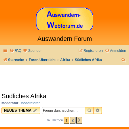
Auswandern Forum
FAQ
Spenden
Registrieren
Anmelden
S
Startseite
Foren-Übersicht
Afrika
Südliches Afrika
u
c
h
e
Südliches Afrika
Moderator:
Moderatoren
SUCHE
ERWEITERTE 
NEUES THEMA
1
2
87 Themen
NÄCHSTE