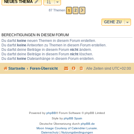
NEUES THEMA
1
2
87 Themen
NÄCHSTE
GEHE ZU
BERECHTIGUNGEN IN DIESEM FORUM
Du darfst
keine
neuen Themen in diesem Forum erstellen.
Du darfst
keine
Antworten zu Themen in diesem Forum erstellen.
Du darfst deine Beiträge in diesem Forum
nicht
ändern.
Du darfst deine Beiträge in diesem Forum
nicht
löschen.
Du darfst
keine
Dateianhänge in diesem Forum erstellen.
Startseite
Foren-Übersicht
Alle Zeiten sind
UTC+02:00
Powered by
phpBB
® Forum Software © phpBB Limited
Style by
phpBB Spain
Deutsche Übersetzung durch
phpBB.de
Moon Image Courtesy of Calendrier Lunaire.
Datenschutz
|
Nutzungsbedingungen