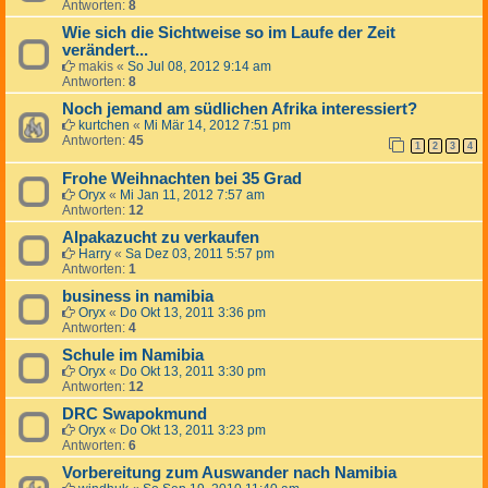
Antworten:
8
Wie sich die Sichtweise so im Laufe der Zeit
verändert...
makis
«
So Jul 08, 2012 9:14 am
Antworten:
8
Noch jemand am südlichen Afrika interessiert?
kurtchen
«
Mi Mär 14, 2012 7:51 pm
Antworten:
45
1
2
3
4
Frohe Weihnachten bei 35 Grad
Oryx
«
Mi Jan 11, 2012 7:57 am
Antworten:
12
Alpakazucht zu verkaufen
Harry
«
Sa Dez 03, 2011 5:57 pm
Antworten:
1
business in namibia
Oryx
«
Do Okt 13, 2011 3:36 pm
Antworten:
4
Schule im Namibia
Oryx
«
Do Okt 13, 2011 3:30 pm
Antworten:
12
DRC Swapokmund
Oryx
«
Do Okt 13, 2011 3:23 pm
Antworten:
6
Vorbereitung zum Auswander nach Namibia