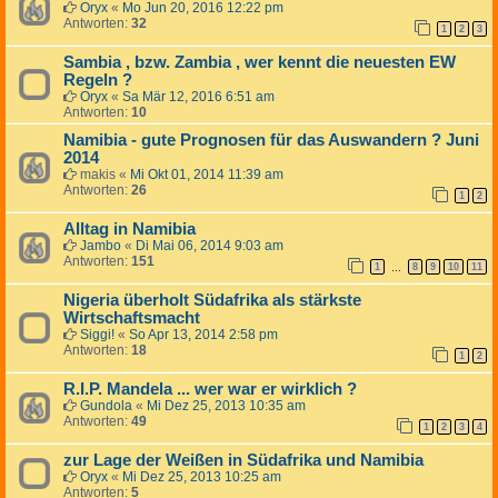
Oryx
«
Mo Jun 20, 2016 12:22 pm
Antworten:
32
1
2
3
Sambia , bzw. Zambia , wer kennt die neuesten EW
Regeln ?
Oryx
«
Sa Mär 12, 2016 6:51 am
Antworten:
10
Namibia - gute Prognosen für das Auswandern ? Juni
2014
makis
«
Mi Okt 01, 2014 11:39 am
Antworten:
26
1
2
Alltag in Namibia
Jambo
«
Di Mai 06, 2014 9:03 am
Antworten:
151
1
8
9
10
11
…
Nigeria überholt Südafrika als stärkste
Wirtschaftsmacht
Siggi!
«
So Apr 13, 2014 2:58 pm
Antworten:
18
1
2
R.I.P. Mandela ... wer war er wirklich ?
Gundola
«
Mi Dez 25, 2013 10:35 am
Antworten:
49
1
2
3
4
zur Lage der Weißen in Südafrika und Namibia
Oryx
«
Mi Dez 25, 2013 10:25 am
Antworten:
5