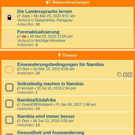
Bekanntmachungen
Die Landessprache lernen
Jupp
«
Mo Mai 25, 2020 8:51 am
Verfasst in
Südamerika: Paraguay
Antworten:
10
Forenaktualisierung
rio
«
Mi Mai 03, 2023 12:05 pm
Verfasst in
Wichtige Hinweise
Antworten:
8
Themen
Einwanderungsbedingungen für Namibia
Oryx
«
So Mär 15, 2015 9:39 am
Antworten:
24
1
2
Selbständig machen in Namibia
konrad
«
Di Jul 16, 2019 2:44 pm
Antworten:
1
Namibia/Südafrika
GuardOfEllisIsland
«
Fr Jan 06, 2017 1:48 pm
Antworten:
14
Namibia wird immer besser
Oryx
«
Mi Jun 22, 2016 5:00 pm
Antworten:
12
Gesundheit und Auswanderung