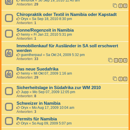
windhuk
«
So Sep 19, 2010 11:40 am
Antworten:
29
1
2
Chiropraktik oder Textil in Namibia oder Kapstadt
Oryx
«
Sa Sep 18, 2010 8:30 pm
Antworten:
1
Sonne/Regenzeit in Namibia
henry
«
Fr Jan 22, 2010 5:31 pm
Antworten:
1
Immobilienkauf für Ausländer in SA soll erschwert
werden
guentherpaul
«
Sa Okt 24, 2009 5:32 pm
Antworten:
33
1
2
3
Das neue Suedafrika
henry
«
Mi Okt 07, 2009 1:16 am
Antworten:
29
1
2
Sicherheitslage in Südafrika zur WM 2010
Jupp
«
Mo Sep 07, 2009 12:05 pm
Antworten:
8
Schweizer in Namibia
Oryx
«
Mo Aug 17, 2009 10:04 am
Antworten:
3
Permits für Namibia
Oryx
«
So Aug 09, 2009 5:07 pm