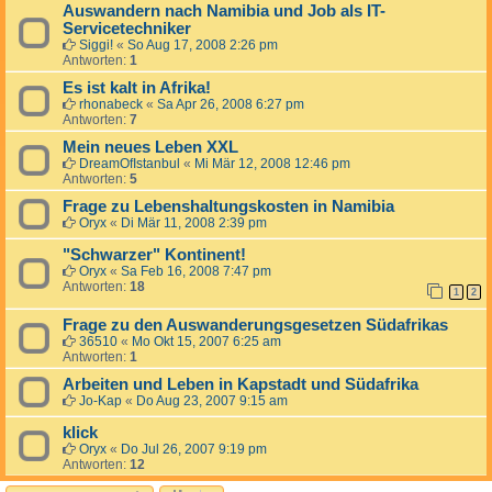
Auswandern nach Namibia und Job als IT-
Servicetechniker
Siggi!
«
So Aug 17, 2008 2:26 pm
Antworten:
1
Es ist kalt in Afrika!
rhonabeck
«
Sa Apr 26, 2008 6:27 pm
Antworten:
7
Mein neues Leben XXL
DreamOfIstanbul
«
Mi Mär 12, 2008 12:46 pm
Antworten:
5
Frage zu Lebenshaltungskosten in Namibia
Oryx
«
Di Mär 11, 2008 2:39 pm
"Schwarzer" Kontinent!
Oryx
«
Sa Feb 16, 2008 7:47 pm
Antworten:
18
1
2
Frage zu den Auswanderungsgesetzen Südafrikas
36510
«
Mo Okt 15, 2007 6:25 am
Antworten:
1
Arbeiten und Leben in Kapstadt und Südafrika
Jo-Kap
«
Do Aug 23, 2007 9:15 am
klick
Oryx
«
Do Jul 26, 2007 9:19 pm
Antworten:
12