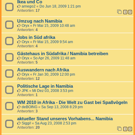
Ikea und Co
arnego2
«
Do Jun 18, 2009 1:21 pm
Antworten:
17
1
2
Umzug nach Namibia
Oryx
«
Fr Mai 15, 2009 10:48 am
Antworten:
4
Jobs in Süd afrika
Oryx
«
Fr Mai 15, 2009 9:54 am
Antworten:
4
Gästehaus in Südafrika / Namibia betreiben
Oryx
«
So Apr 26, 2009 11:48 am
Antworten:
5
Auswandern nach Afrika
Oryx
«
Fr Jan 30, 2009 12:00 pm
Antworten:
12
Politische Lage in Namibia
JPK
«
Mi Dez 03, 2008 3:53 pm
Antworten:
1
WM 2010 in Afrika - Die Welt zu Gast bei Spaßvögeln
deBOING
«
Sa Sep 13, 2008 8:29 pm
Antworten:
3
aktueller Stand unseres Vorhabens... Namibia
Siggi!
«
Sa Aug 23, 2008 2:53 pm
Antworten:
20
1
2