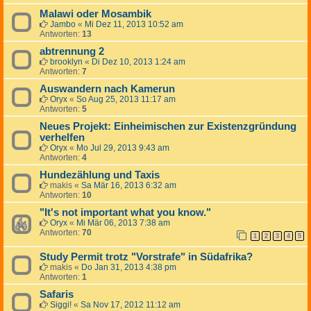
Malawi oder Mosambik
Jambo
«
Mi Dez 11, 2013 10:52 am
Antworten:
13
abtrennung 2
brooklyn
«
Di Dez 10, 2013 1:24 am
Antworten:
7
Auswandern nach Kamerun
Oryx
«
So Aug 25, 2013 11:17 am
Antworten:
5
Neues Projekt: Einheimischen zur Existenzgründung
verhelfen
Oryx
«
Mo Jul 29, 2013 9:43 am
Antworten:
4
Hundezählung und Taxis
makis
«
Sa Mär 16, 2013 6:32 am
Antworten:
10
"It's not important what you know."
Oryx
«
Mi Mär 06, 2013 7:38 am
Antworten:
70
1
2
3
4
5
Study Permit trotz "Vorstrafe" in Südafrika?
makis
«
Do Jan 31, 2013 4:38 pm
Antworten:
1
Safaris
Siggi!
«
Sa Nov 17, 2012 11:12 am