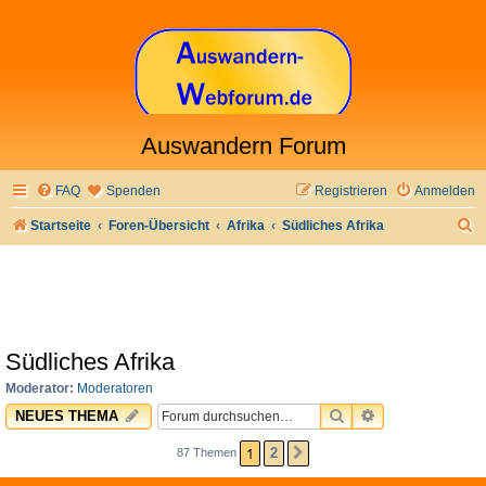
Auswandern Forum
FAQ
Spenden
Registrieren
Anmelden
S
Startseite
Foren-Übersicht
Afrika
Südliches Afrika
u
c
h
e
Südliches Afrika
Moderator:
Moderatoren
SUCHE
ERWEITERTE 
NEUES THEMA
1
2
87 Themen
NÄCHSTE