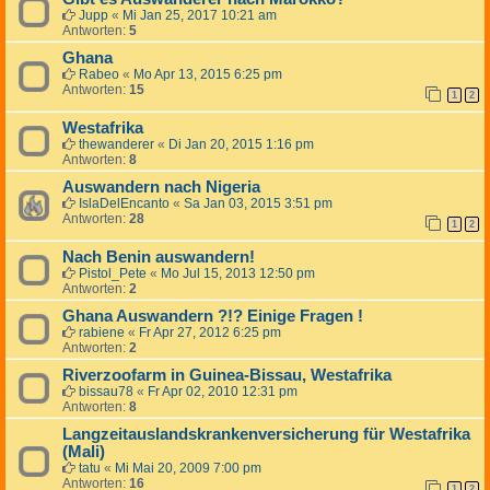
Jupp
«
Mi Jan 25, 2017 10:21 am
Antworten:
5
Ghana
Rabeo
«
Mo Apr 13, 2015 6:25 pm
Antworten:
15
1
2
Westafrika
thewanderer
«
Di Jan 20, 2015 1:16 pm
Antworten:
8
Auswandern nach Nigeria
IslaDelEncanto
«
Sa Jan 03, 2015 3:51 pm
Antworten:
28
1
2
Nach Benin auswandern!
Pistol_Pete
«
Mo Jul 15, 2013 12:50 pm
Antworten:
2
Ghana Auswandern ?!? Einige Fragen !
rabiene
«
Fr Apr 27, 2012 6:25 pm
Antworten:
2
Riverzoofarm in Guinea-Bissau, Westafrika
bissau78
«
Fr Apr 02, 2010 12:31 pm
Antworten:
8
Langzeitauslandskrankenversicherung für Westafrika
(Mali)
tatu
«
Mi Mai 20, 2009 7:00 pm
Antworten:
16
1
2