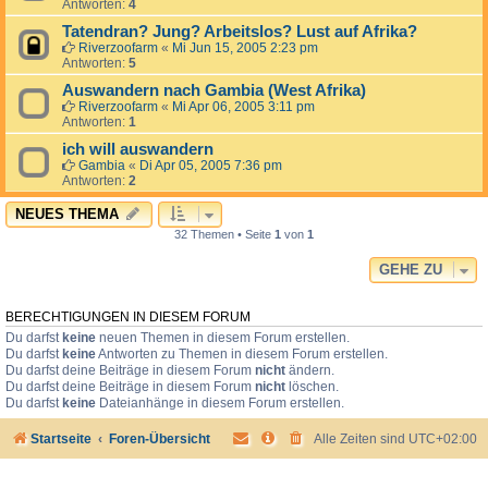
Antworten:
4
Tatendran? Jung? Arbeitslos? Lust auf Afrika?
Riverzoofarm
«
Mi Jun 15, 2005 2:23 pm
Antworten:
5
Auswandern nach Gambia (West Afrika)
Riverzoofarm
«
Mi Apr 06, 2005 3:11 pm
Antworten:
1
ich will auswandern
Gambia
«
Di Apr 05, 2005 7:36 pm
Antworten:
2
NEUES THEMA
32 Themen • Seite
1
von
1
GEHE ZU
BERECHTIGUNGEN IN DIESEM FORUM
Du darfst
keine
neuen Themen in diesem Forum erstellen.
Du darfst
keine
Antworten zu Themen in diesem Forum erstellen.
Du darfst deine Beiträge in diesem Forum
nicht
ändern.
Du darfst deine Beiträge in diesem Forum
nicht
löschen.
Du darfst
keine
Dateianhänge in diesem Forum erstellen.
Startseite
Foren-Übersicht
Alle Zeiten sind
UTC+02:00