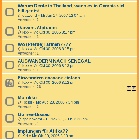
Warum Rente in Thailand, wenn es in Gambia viel
billiger ist
eatworld
«
Mi Jan 17, 2007 12:04 am
Antworten:
3
Darwins Alptraum
lexx
«
Mo Okt 30, 2006 8:17 pm
Antworten:
1
Wo (Pferde)Farmen????
lexx
«
Mo Okt 30, 2006 8:15 pm
Antworten:
1
AUSWANDERN NACH SENEGAL
lexx
«
Mo Okt 30, 2006 8:13 pm
Antworten:
1
Einwandern gaaaanz einfach
lexx
«
Mo Okt 30, 2006 8:12 pm
Antworten:
26
1
2
Marokko
Rossi
«
Mo Aug 28, 2006 7:34 pm
Antworten:
2
Guinea-Bissau
spainskorpi
«
Di Nov 29, 2005 2:36 pm
Antworten:
4
Impfungen für Afrika??
Kiri
«
Mo Okt 10, 2005 8:10 pm