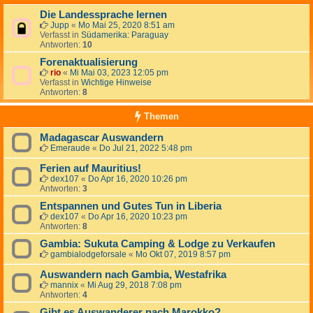
Die Landessprache lernen
Jupp
«
Mo Mai 25, 2020 8:51 am
Verfasst in
Südamerika: Paraguay
Antworten:
10
Forenaktualisierung
rio
«
Mi Mai 03, 2023 12:05 pm
Verfasst in
Wichtige Hinweise
Antworten:
8
Themen
Madagascar Auswandern
Emeraude
«
Do Jul 21, 2022 5:48 pm
Ferien auf Mauritius!
dex107
«
Do Apr 16, 2020 10:26 pm
Antworten:
3
Entspannen und Gutes Tun in Liberia
dex107
«
Do Apr 16, 2020 10:23 pm
Antworten:
8
Gambia: Sukuta Camping & Lodge zu Verkaufen
gambialodgeforsale
«
Mo Okt 07, 2019 8:57 pm
Auswandern nach Gambia, Westafrika
mannix
«
Mi Aug 29, 2018 7:08 pm
Antworten:
4
Gibt es Auswanderer nach Marokko?