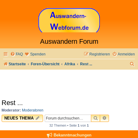
Auswandern Forum
FAQ
Spenden
Registrieren
Anmelden
S
Startseite
Foren-Übersicht
Afrika
Rest ...
u
c
h
e
Rest ...
Moderator:
Moderatoren
SUCHE
ERWEITERTE 
NEUES THEMA
32 Themen • Seite
1
von
1
Bekanntmachungen