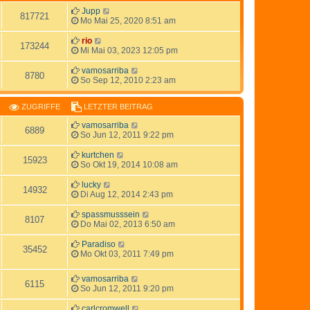
Jupp
817721
Mo Mai 25, 2020 8:51 am
rio
173244
Mi Mai 03, 2023 12:05 pm
vamosarriba
8780
So Sep 12, 2010 2:23 am
ZUGRIFFE
LETZTER BEITRAG
vamosarriba
6889
So Jun 12, 2011 9:22 pm
kurtchen
15923
So Okt 19, 2014 10:08 am
lucky
14932
Di Aug 12, 2014 2:43 pm
spassmusssein
8107
Do Mai 02, 2013 6:50 am
Paradiso
35452
Mo Okt 03, 2011 7:49 pm
vamosarriba
6115
So Jun 12, 2011 9:20 pm
carlcromwell