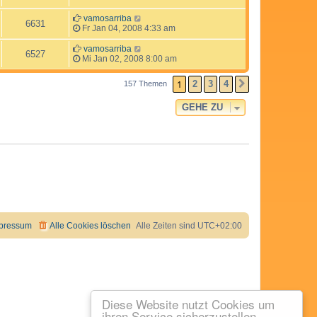
vamosarriba
6631
Fr Jan 04, 2008 4:33 am
vamosarriba
6527
Mi Jan 02, 2008 8:00 am
1
2
3
4
157 Themen
NÄCHSTE
GEHE ZU
pressum
Alle Cookies löschen
Alle Zeiten sind
UTC+02:00
Diese Website nutzt Cookies um
ihren Service sicherzustellen.