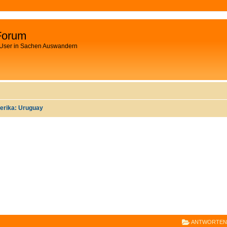
Forum
 User in Sachen Auswandern
rika: Uruguay
E
RWEITERTE SUCHE
ANTWORTEN