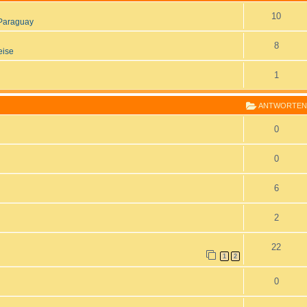
10
Paraguay
8
eise
1
ANTWORTEN
0
0
6
2
22
1
2
0