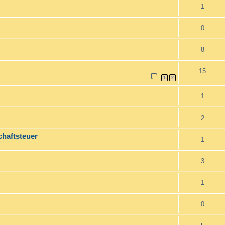
1
0
8
15
1
2
1
2
haftsteuer
1
3
1
0