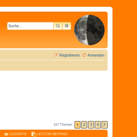
SUCHE
ERWEITERTE SUCHE
Registrieren
Anmelden
1
2
3
4
157 Themen
NÄCHSTE
ZUGRIFFE
LETZTER BEITRAG