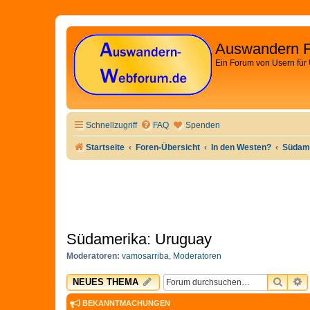
Auswandern 
Ein Forum von Usern für
Schnellzugriff
FAQ
Spenden
Startseite
Foren-Übersicht
In den Westen?
Südame
Südamerika: Uruguay
Moderatoren:
vamosarriba
,
Moderatoren
SUCH
E
NEUES THEMA
BEKANNTMACHUNGEN