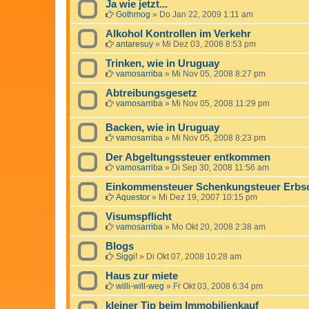
Ja wie jetzt...
Gothmog
»
Do Jan 22, 2009 1:11 am
Alkohol Kontrollen im Verkehr
antaresuy
»
Mi Dez 03, 2008 8:53 pm
Trinken, wie in Uruguay
vamosarriba
»
Mi Nov 05, 2008 8:27 pm
Abtreibungsgesetz
vamosarriba
»
Mi Nov 05, 2008 11:29 pm
Backen, wie in Uruguay
vamosarriba
»
Mi Nov 05, 2008 8:23 pm
Der Abgeltungssteuer entkommen
vamosarriba
»
Di Sep 30, 2008 11:56 am
Einkommensteuer Schenkungsteuer Erbsc
Aquestor
»
Mi Dez 19, 2007 10:15 pm
Visumspflicht
vamosarriba
»
Mo Okt 20, 2008 2:38 am
Blogs
Siggi!
»
Di Okt 07, 2008 10:28 am
Haus zur miete
willi-will-weg
»
Fr Okt 03, 2008 6:34 pm
kleiner Tip beim Immobilienkauf