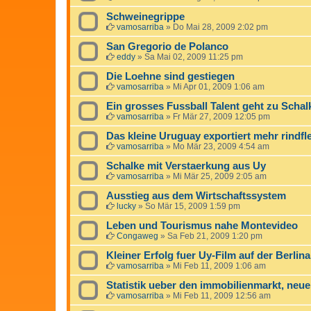
Schweinegrippe
vamosarriba
»
Do Mai 28, 2009 2:02 pm
San Gregorio de Polanco
eddy
»
Sa Mai 02, 2009 11:25 pm
Die Loehne sind gestiegen
vamosarriba
»
Mi Apr 01, 2009 1:06 am
Ein grosses Fussball Talent geht zu Schal
vamosarriba
»
Fr Mär 27, 2009 12:05 pm
Das kleine Uruguay exportiert mehr rindfle
vamosarriba
»
Mo Mär 23, 2009 4:54 am
Schalke mit Verstaerkung aus Uy
vamosarriba
»
Mi Mär 25, 2009 2:05 am
Ausstieg aus dem Wirtschaftssystem
lucky
»
So Mär 15, 2009 1:59 pm
Leben und Tourismus nahe Montevideo
Congaweg
»
Sa Feb 21, 2009 1:20 pm
Kleiner Erfolg fuer Uy-Film auf der Berlina
vamosarriba
»
Mi Feb 11, 2009 1:06 am
Statistik ueber den immobilienmarkt, neue
vamosarriba
»
Mi Feb 11, 2009 12:56 am