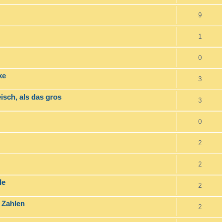
9
1
0
ke
3
isch, als das gros
3
0
2
2
le
2
 Zahlen
2