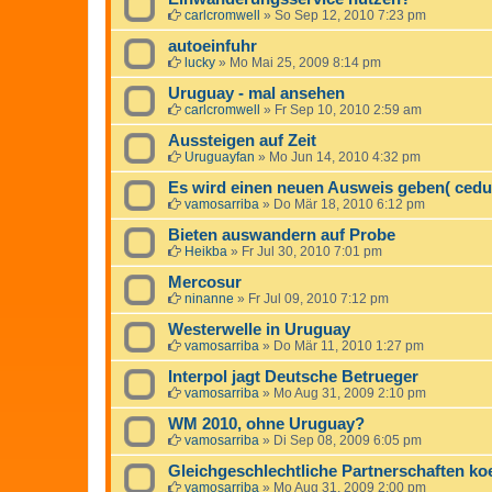
carlcromwell
»
So Sep 12, 2010 7:23 pm
autoeinfuhr
lucky
»
Mo Mai 25, 2009 8:14 pm
Uruguay - mal ansehen
carlcromwell
»
Fr Sep 10, 2010 2:59 am
Aussteigen auf Zeit
Uruguayfan
»
Mo Jun 14, 2010 4:32 pm
Es wird einen neuen Ausweis geben( cedu
vamosarriba
»
Do Mär 18, 2010 6:12 pm
Bieten auswandern auf Probe
Heikba
»
Fr Jul 30, 2010 7:01 pm
Mercosur
ninanne
»
Fr Jul 09, 2010 7:12 pm
Westerwelle in Uruguay
vamosarriba
»
Do Mär 11, 2010 1:27 pm
Interpol jagt Deutsche Betrueger
vamosarriba
»
Mo Aug 31, 2009 2:10 pm
WM 2010, ohne Uruguay?
vamosarriba
»
Di Sep 08, 2009 6:05 pm
Gleichgeschlechtliche Partnerschaften ko
vamosarriba
»
Mo Aug 31, 2009 2:00 pm