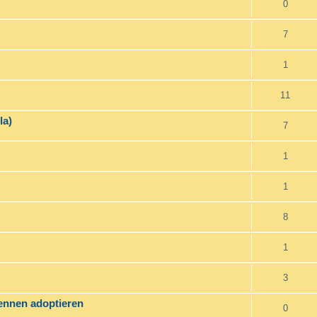
0
7
1
11
la)
7
1
1
8
1
3
ennen adoptieren
0