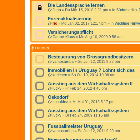
Die Landessprache lernen
Jupp
»
Do Mär 15, 2018 2:31 pm
» in
Südamerika: 
Forenaktualisierung
rio
»
Mo Jan 02, 2017 12:17 pm
» in
Wichtige Hinw
Versicherungspflicht
Caribe-Klaus
»
Mo Aug 10, 2009 9:58 am
THEMEN
Besteuerung von Grossgrundbesitzern
vamosarriba
»
So Jun 12, 2011 9:22 pm
Immobilien in Uruguay ? Lohnt sich das
kurtchen
»
So Okt 19, 2014 10:08 am
Ausstieg aus dem Wirtschaftssystem II
lucky
»
Fr Feb 24, 2012 4:45 pm
Oekodorf
ecoaldea
»
Mi Mai 01, 2013 5:17 pm
Ausstieg aus dem Wirtschaftssystem
lucky
»
Di Feb 24, 2009 11:15 am
Fussballmeister Uruguay
vamosarriba
»
So Jun 12, 2011 9:20 pm
Einwanderungsservice nutzen?