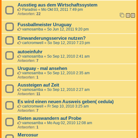
Ausstieg aus dem Wirtschaftssystem
Paradiso
«
Mo Okt 03, 2011 7:49 pm
Antworten:
22
1
2
Fussballmeister Uruguay
vamosarriba
«
So Jun 12, 2011 9:20 pm
Einwanderungsservice nutzen?
carlcromwell
«
So Sep 12, 2010 7:23 pm
autoeinfuhr
vamosarriba
«
So Sep 12, 2010 2:41 am
Antworten:
7
Uruguay - mal ansehen
vamosarriba
«
So Sep 12, 2010 2:35 am
Antworten:
1
Aussteigen auf Zeit
vamosarriba
«
So Sep 12, 2010 2:27 am
Antworten:
11
Es wird einen neuen Ausweis geben( cedula)
carlcromwell
«
Fr Sep 10, 2010 3:25 am
Antworten:
7
Bieten auswandern auf Probe
vamosarriba
«
Mo Aug 02, 2010 12:08 am
Antworten:
1
Mercosur