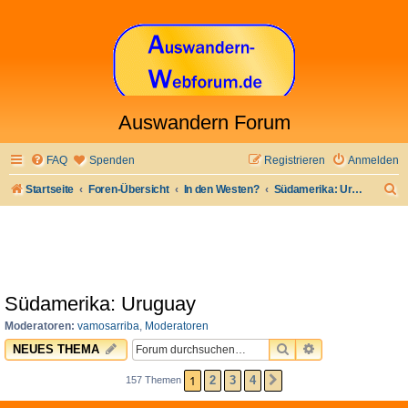
Auswandern Forum
FAQ
Spenden
Registrieren
Anmelden
S
Startseite
Foren-Übersicht
In den Westen?
Südamerika: Uruguay
u
c
h
e
Südamerika: Uruguay
Moderatoren:
vamosarriba
,
Moderatoren
SUCHE
ERWEITERTE 
NEUES THEMA
1
2
3
4
157 Themen
NÄCHSTE