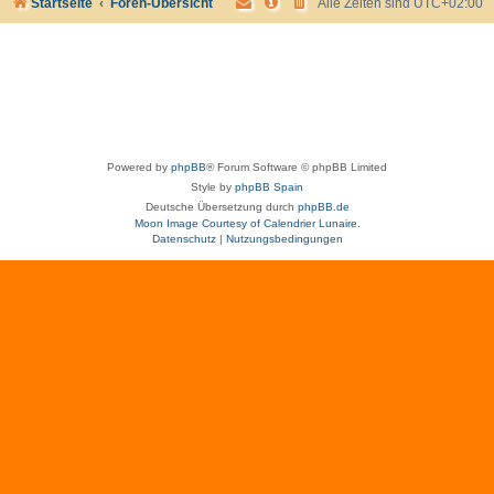
Startseite
Foren-Übersicht
Alle Zeiten sind
UTC+02:00
Powered by
phpBB
® Forum Software © phpBB Limited
Style by
phpBB Spain
Deutsche Übersetzung durch
phpBB.de
Moon Image Courtesy of Calendrier Lunaire.
Datenschutz
|
Nutzungsbedingungen