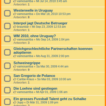
vamosarriba
«
Mi Jul 14, 2010 3:45 am
Antworten:
1
Westerwelle in Uruguay
vamosarriba
«
Do Mär 18, 2010 10:53 pm
Antworten:
8
Interpol jagt Deutsche Betrueger
braunbär
«
Mi Sep 23, 2009 12:53 am
Antworten:
1
WM 2010, ohne Uruguay?
vamosarriba
«
Mo Sep 14, 2009 1:04 pm
Antworten:
3
Gleichgeschlechtliche Partnerschaften koennen
adoptieren
vamosarriba
«
Mo Aug 31, 2009 2:00 pm
Schweinegrippe
vamosarriba
«
Sa Mai 30, 2009 4:44 am
Antworten:
9
San Gregorio de Polanco
Caribe-Klaus
«
So Mai 03, 2009 10:00 am
Antworten:
1
Die Loehne sind gestiegen
vamosarriba
«
Mi Apr 01, 2009 1:06 am
Ein grosses Fussball Talent geht zu Schalke
Jupp
«
Di Mär 31, 2009 1:09 pm
Antworten:
3