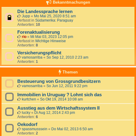
Bekanntmachungen
Die Landessprache lernen
Jupp
«
Mo Mai 25, 2020 8:51 am
Verfasst in
Südamerika: Paraguay
Antworten:
10
Forenaktualisierung
rio
«
Mi Mai 03, 2023 12:05 pm
Verfasst in
Wichtige Hinweise
Antworten:
8
Versicherungspflicht
vamosarriba
«
So Sep 12, 2010 2:23 am
Antworten:
1
Themen
Besteuerung von Grossgrundbesitzern
vamosarriba
«
So Jun 12, 2011 9:22 pm
Immobilien in Uruguay ? Lohnt sich das
kurtchen
«
So Okt 19, 2014 10:08 am
Ausstieg aus dem Wirtschaftssystem II
lucky
«
Di Aug 12, 2014 2:43 pm
Antworten:
6
Oekodorf
spassmusssein
«
Do Mai 02, 2013 6:50 am
Antworten:
2