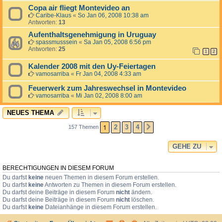
Copa air fliegt Montevideo an
Caribe-Klaus
«
So Jan 06, 2008 10:38 am
Antworten:
13
Aufenthaltsgenehmigung in Uruguay
spassmusssein
«
Sa Jan 05, 2008 6:56 pm
Antworten:
25
1
2
Kalender 2008 mit den Uy-Feiertagen
vamosarriba
«
Fr Jan 04, 2008 4:33 am
Feuerwerk zum Jahreswechsel in Montevideo
vamosarriba
«
Mi Jan 02, 2008 8:00 am
NEUES THEMA
1
2
3
4
157 Themen
NÄCHSTE
GEHE ZU
BERECHTIGUNGEN IN DIESEM FORUM
Du darfst
keine
neuen Themen in diesem Forum erstellen.
Du darfst
keine
Antworten zu Themen in diesem Forum erstellen.
Du darfst deine Beiträge in diesem Forum
nicht
ändern.
Du darfst deine Beiträge in diesem Forum
nicht
löschen.
Du darfst
keine
Dateianhänge in diesem Forum erstellen.