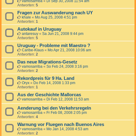
vamosarriba
«
Di Sep 30, 2008 11:54 am
Antworten:
5
Fragen zur Auswanderung nach UY
khale
«
Mo Aug 25, 2008 4:51 pm
Antworten:
1
Autokauf in Uruguay
antaresuy
«
Sa Jun 21, 2008 9:44 pm
Antworten:
5
Uruguay - Probleme mit Maestro ?
Caribe-Klaus
«
Mo Apr 21, 2008 10:06 am
Antworten:
2
Das neue Migrations-Gesetz
vamosarriba
«
So Feb 24, 2008 3:16 pm
Antworten:
2
Rekordpreis für 9 Ha. Land
Oryx
«
Do Feb 14, 2008 1:33 pm
Antworten:
1
Aus der Geschichte Mallorcas
vamosarriba
«
Di Feb 12, 2008 11:53 am
Aenderung bei den Verkehrsregeln
vamosarriba
«
Fr Feb 08, 2008 2:05 pm
Antworten:
4
Warnung vor Fluegen nach Buenos Aires
vamosarriba
«
Mo Jan 14, 2008 4:53 am
Antworten:
2