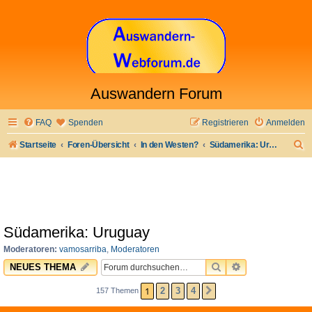
Auswandern Forum
FAQ
Spenden
Registrieren
Anmelden
S
Startseite
Foren-Übersicht
In den Westen?
Südamerika: Uruguay
u
c
h
e
Südamerika: Uruguay
Moderatoren:
vamosarriba
,
Moderatoren
SUCHE
ERWEITERTE 
NEUES THEMA
1
2
3
4
157 Themen
NÄCHSTE