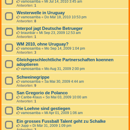
vamosarriba
«
Mi Jul 14, 2010 3:45 am
Antworten:
1
Westerwelle in Uruguay
vamosarriba
«
Do Mär 18, 2010 10:53 pm
Antworten:
8
Interpol jagt Deutsche Betrueger
braunbär
«
Mi Sep 23, 2009 12:53 am
Antworten:
1
WM 2010, ohne Uruguay?
vamosarriba
«
Mo Sep 14, 2009 1:04 pm
Antworten:
3
Gleichgeschlechtliche Partnerschaften koennen
adoptieren
vamosarriba
«
Mo Aug 31, 2009 2:00 pm
Schweinegrippe
vamosarriba
«
Sa Mai 30, 2009 4:44 am
Antworten:
9
San Gregorio de Polanco
Caribe-Klaus
«
So Mai 03, 2009 10:00 am
Antworten:
1
Die Loehne sind gestiegen
vamosarriba
«
Mi Apr 01, 2009 1:06 am
Ein grosses Fussball Talent geht zu Schalke
Jupp
«
Di Mär 31, 2009 1:09 pm
Antworten:
3