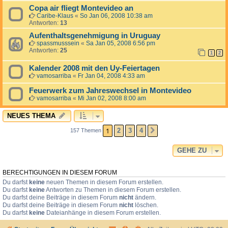
Copa air fliegt Montevideo an
Caribe-Klaus
«
So Jan 06, 2008 10:38 am
Antworten:
13
Aufenthaltsgenehmigung in Uruguay
spassmusssein
«
Sa Jan 05, 2008 6:56 pm
Antworten:
25
1
2
Kalender 2008 mit den Uy-Feiertagen
vamosarriba
«
Fr Jan 04, 2008 4:33 am
Feuerwerk zum Jahreswechsel in Montevideo
vamosarriba
«
Mi Jan 02, 2008 8:00 am
NEUES THEMA
1
2
3
4
157 Themen
NÄCHSTE
GEHE ZU
BERECHTIGUNGEN IN DIESEM FORUM
Du darfst
keine
neuen Themen in diesem Forum erstellen.
Du darfst
keine
Antworten zu Themen in diesem Forum erstellen.
Du darfst deine Beiträge in diesem Forum
nicht
ändern.
Du darfst deine Beiträge in diesem Forum
nicht
löschen.
Du darfst
keine
Dateianhänge in diesem Forum erstellen.