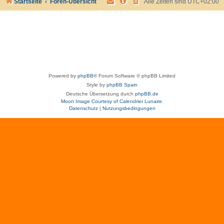
Startseite
Foren-Übersicht
Alle Zeiten sind
UTC+02:00
Powered by
phpBB
® Forum Software © phpBB Limited
Style by
phpBB Spain
Deutsche Übersetzung durch
phpBB.de
Moon Image Courtesy of Calendrier Lunaire.
Datenschutz
|
Nutzungsbedingungen