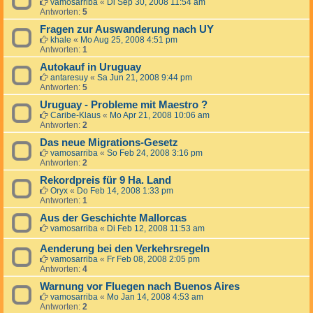
vamosarriba
«
Di Sep 30, 2008 11:54 am
Antworten:
5
Fragen zur Auswanderung nach UY
khale
«
Mo Aug 25, 2008 4:51 pm
Antworten:
1
Autokauf in Uruguay
antaresuy
«
Sa Jun 21, 2008 9:44 pm
Antworten:
5
Uruguay - Probleme mit Maestro ?
Caribe-Klaus
«
Mo Apr 21, 2008 10:06 am
Antworten:
2
Das neue Migrations-Gesetz
vamosarriba
«
So Feb 24, 2008 3:16 pm
Antworten:
2
Rekordpreis für 9 Ha. Land
Oryx
«
Do Feb 14, 2008 1:33 pm
Antworten:
1
Aus der Geschichte Mallorcas
vamosarriba
«
Di Feb 12, 2008 11:53 am
Aenderung bei den Verkehrsregeln
vamosarriba
«
Fr Feb 08, 2008 2:05 pm
Antworten:
4
Warnung vor Fluegen nach Buenos Aires
vamosarriba
«
Mo Jan 14, 2008 4:53 am
Antworten:
2