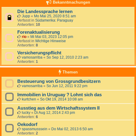
Bekanntmachungen
Die Landessprache lernen
Jupp
«
Mo Mai 25, 2020 8:51 am
Verfasst in
Südamerika: Paraguay
Antworten:
10
Forenaktualisierung
rio
«
Mi Mai 03, 2023 12:05 pm
Verfasst in
Wichtige Hinweise
Antworten:
8
Versicherungspflicht
vamosarriba
«
So Sep 12, 2010 2:23 am
Antworten:
1
Themen
Besteuerung von Grossgrundbesitzern
vamosarriba
«
So Jun 12, 2011 9:22 pm
Immobilien in Uruguay ? Lohnt sich das
kurtchen
«
So Okt 19, 2014 10:08 am
Ausstieg aus dem Wirtschaftssystem II
lucky
«
Di Aug 12, 2014 2:43 pm
Antworten:
6
Oekodorf
spassmusssein
«
Do Mai 02, 2013 6:50 am
Antworten:
2