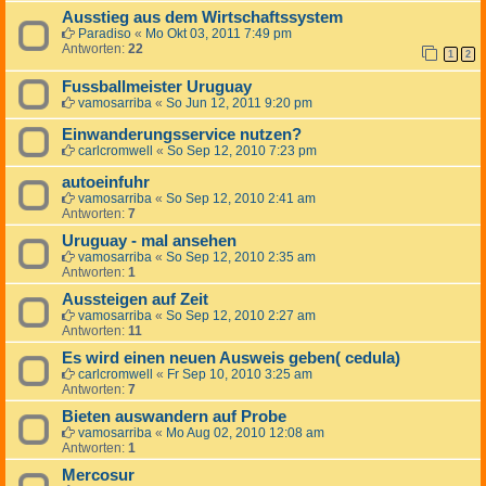
Ausstieg aus dem Wirtschaftssystem
Paradiso
«
Mo Okt 03, 2011 7:49 pm
Antworten:
22
1
2
Fussballmeister Uruguay
vamosarriba
«
So Jun 12, 2011 9:20 pm
Einwanderungsservice nutzen?
carlcromwell
«
So Sep 12, 2010 7:23 pm
autoeinfuhr
vamosarriba
«
So Sep 12, 2010 2:41 am
Antworten:
7
Uruguay - mal ansehen
vamosarriba
«
So Sep 12, 2010 2:35 am
Antworten:
1
Aussteigen auf Zeit
vamosarriba
«
So Sep 12, 2010 2:27 am
Antworten:
11
Es wird einen neuen Ausweis geben( cedula)
carlcromwell
«
Fr Sep 10, 2010 3:25 am
Antworten:
7
Bieten auswandern auf Probe
vamosarriba
«
Mo Aug 02, 2010 12:08 am
Antworten:
1
Mercosur