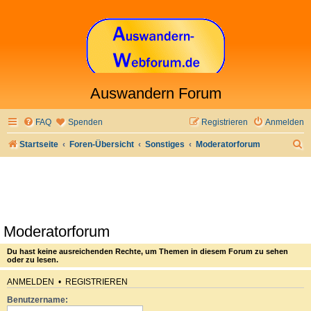
Auswandern Forum
FAQ
Spenden
Registrieren
Anmelden
S
Startseite
Foren-Übersicht
Sonstiges
Moderatorforum
u
c
h
e
Moderatorforum
Du hast keine ausreichenden Rechte, um Themen in diesem Forum zu sehen
oder zu lesen.
ANMELDEN
•
REGISTRIEREN
Benutzername: