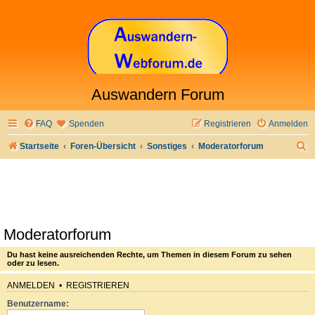
Auswandern Forum
FAQ
Spenden
Registrieren
Anmelden
S
Startseite
Foren-Übersicht
Sonstiges
Moderatorforum
u
c
h
e
Moderatorforum
Du hast keine ausreichenden Rechte, um Themen in diesem Forum zu sehen
oder zu lesen.
ANMELDEN
•
REGISTRIEREN
Benutzername: