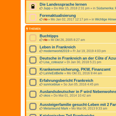
Die Landessprache lernen
Jupp
»
Do Mär 15, 2018 2:31 pm
» in
Südamerika: 
Forenaktualisierung
rio
»
Mo Jan 02, 2017 12:17 pm
» in
Wichtige Hinw
THEMEN
Buchtipps
rio
»
Mi Okt 26, 2005 8:27 am
Leben in Frankreich
modernworld2019
»
Fr Jul 19, 2019 4:03 pm
Deutsche in Frankreich an der Côte d´Azur
Lisa_coteazur
»
Di Jan 30, 2018 5:21 pm
Krankenversicherung, PKW, Finanzamt
LaVieEstBelle
»
Mo Okt 31, 2016 9:44 am
Erfahrungsbericht Frankreich
sunriceblue
»
So Jun 05, 2016 4:45 pm
Auslandsdeutscher in F wird Nebenwohnsi
okos
»
Do Mai 01, 2014 10:42 am
Aussteigerfamilie gesucht-Leben mit 2 Fa
Melanieund Mark
»
Mo Mai 06, 2013 9:33 am
Katalonischer Teil Frankreichs