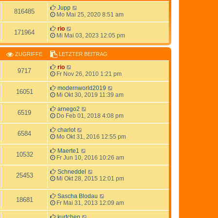
Jupp
816485
Mo Mai 25, 2020 8:51 am
rio
171964
Mi Mai 03, 2023 12:05 pm
ZUGRIFFE
LETZTER BEITRAG
rio
9717
Fr Nov 26, 2010 1:21 pm
modernworld2019
16051
Mi Okt 30, 2019 11:39 am
arnego2
6519
Do Feb 01, 2018 4:08 pm
charlot
6584
Mo Okt 31, 2016 12:55 pm
Maerte1
10532
Fr Jun 10, 2016 10:26 am
Schneddel
25453
Mi Okt 28, 2015 12:01 pm
Sascha Blodau
18681
Fr Mai 31, 2013 12:09 am
kurtchen