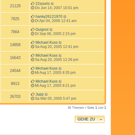
22souris
21129
Do Jun 14, 2007 10:01 pm
hanky26121970
7825
Di Apr 04, 2006 12:41 am
Guignol
7664
Di Sep 06, 2005 2:15 pm
Michael Kuss
14858
Sa Aug 20, 2005 12:41 pm
Michael Kuss
16643
Sa Aug 20, 2005 12:26 pm
Michael Kuss
24544
Mi Aug 17, 2005 9:35 pm
Michael Kuss
8913
Mi Aug 17, 2005 9:21 pm
Jupp
26703
Sa Mär 05, 2005 5:47 pm
36 Themen • Seite
1
von
1
GEHE ZU