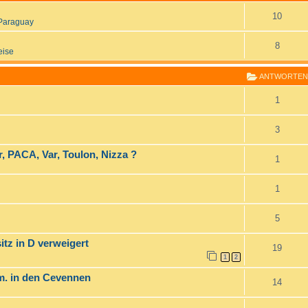
10
Paraguay
8
eise
ANTWORTEN
1
3
, PACA, Var, Toulon, Nizza ?
1
1
5
tz in D verweigert
19
1
2
m. in den Cevennen
14