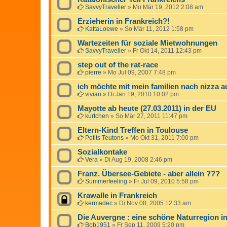
SavvyTraveller
»
Mo Mär 19, 2012 2:08 am
Erzieherin in Frankreich?!
KattaLoewe
»
So Mär 11, 2012 1:58 pm
Wartezeiten für soziale Mietwohnungen
SavvyTraveller
»
Fr Okt 14, 2011 12:43 pm
step out of the rat-race
pierre
»
Mo Jul 09, 2007 7:48 pm
ich möchte mit mein familien nach nizza
vivian
»
Di Jan 19, 2010 10:02 pm
Mayotte ab heute (27.03.2011) in der EU
kurtchen
»
So Mär 27, 2011 11:47 pm
Eltern-Kind Treffen in Toulouse
Petits Teutons
»
Mo Okt 31, 2011 7:00 pm
Sozialkontake
Vera
»
Di Aug 19, 2008 2:46 pm
Franz. Übersee-Gebiete - aber allein ???
Summerfeeling
»
Fr Jul 09, 2010 5:58 pm
Krawalle in Frankreich
kermadec
»
Di Nov 08, 2005 12:33 am
Die Auvergne : eine schöne Naturregion in
Bob1951
»
Fr Sep 11, 2009 5:20 pm