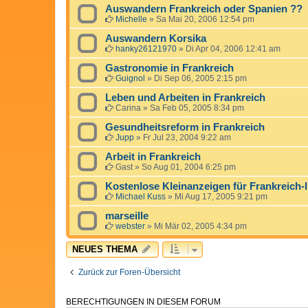
Auswandern Frankreich oder Spanien ??
Michelle
»
Sa Mai 20, 2006 12:54 pm
Auswandern Korsika
hanky26121970
»
Di Apr 04, 2006 12:41 am
Gastronomie in Frankreich
Guignol
»
Di Sep 06, 2005 2:15 pm
Leben und Arbeiten in Frankreich
Carina
»
Sa Feb 05, 2005 8:34 pm
Gesundheitsreform in Frankreich
Jupp
»
Fr Jul 23, 2004 9:22 am
Arbeit in Frankreich
Gast
»
So Aug 01, 2004 6:25 pm
Kostenlose Kleinanzeigen für Frankreich-I
Michael Kuss
»
Mi Aug 17, 2005 9:21 pm
marseille
webster
»
Mi Mär 02, 2005 4:34 pm
NEUES THEMA
Zurück zur Foren-Übersicht
BERECHTIGUNGEN IN DIESEM FORUM