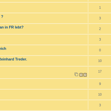
1
 ?
3
an in FR lebt?
2
3
eich
0
einhard Treder.
10
17
1
2
9
10
3