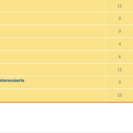
11
0
0
4
6
11
nteressierte
0
12