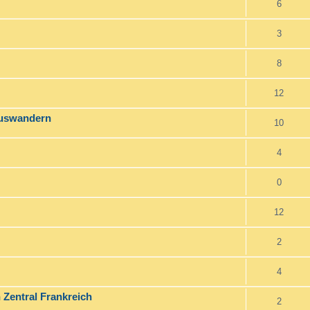
6
3
8
12
 auswandern
10
4
0
12
2
4
 Zentral Frankreich
2