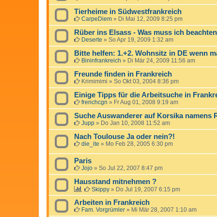
Tierheime in Südwestfrankreich
CarpeDiem
»
Di Mai 12, 2009 8:25 pm
Rüber ins Elsass - Was muss ich beachten
Deserte
»
So Apr 19, 2009 1:32 am
Bitte helfen: 1.+2. Wohnsitz in DE wenn m
Bininfrankreich
»
Di Mär 24, 2009 11:56 am
Freunde finden in Frankreich
Krimimimi
»
So Okt 03, 2004 8:36 pm
Einige Tipps für die Arbeitsuche in Frankr
frenchcgn
»
Fr Aug 01, 2008 9:19 am
Suche Auswanderer auf Korsika namens R
Jupp
»
Do Jan 10, 2008 11:52 am
Nach Toulouse Ja oder nein?!
die_ite
»
Mo Feb 28, 2005 6:30 pm
Paris
Jojo
»
So Jul 22, 2007 8:47 pm
Hausstand mitnehmen ?
Skippy
»
Do Jul 19, 2007 6:15 pm
Arbeiten in Frankreich
Fam. Vorgrümler
»
Mi Mär 28, 2007 1:10 am