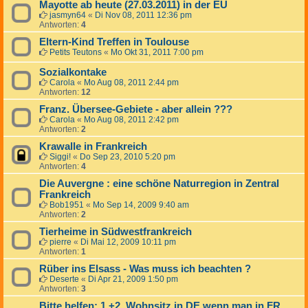
Mayotte ab heute (27.03.2011) in der EU
jasmyn64
«
Di Nov 08, 2011 12:36 pm
Antworten:
4
Eltern-Kind Treffen in Toulouse
Petits Teutons
«
Mo Okt 31, 2011 7:00 pm
Sozialkontake
Carola
«
Mo Aug 08, 2011 2:44 pm
Antworten:
12
Franz. Übersee-Gebiete - aber allein ???
Carola
«
Mo Aug 08, 2011 2:42 pm
Antworten:
2
Krawalle in Frankreich
Siggi!
«
Do Sep 23, 2010 5:20 pm
Antworten:
4
Die Auvergne : eine schöne Naturregion in Zentral
Frankreich
Bob1951
«
Mo Sep 14, 2009 9:40 am
Antworten:
2
Tierheime in Südwestfrankreich
pierre
«
Di Mai 12, 2009 10:11 pm
Antworten:
1
Rüber ins Elsass - Was muss ich beachten ?
Deserte
«
Di Apr 21, 2009 1:50 pm
Antworten:
3
Bitte helfen: 1.+2. Wohnsitz in DE wenn man in FR