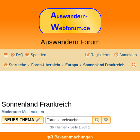
Auswandern Forum
FAQ
Spenden
Registrieren
Anmelden
S
Startseite
Foren-Übersicht
Europa
Sonnenland Frankreich
u
c
h
e
Sonnenland Frankreich
Moderator:
Moderatoren
SUCHE
ERWEITERTE 
NEUES THEMA
36 Themen • Seite
1
von
1
Bekanntmachungen