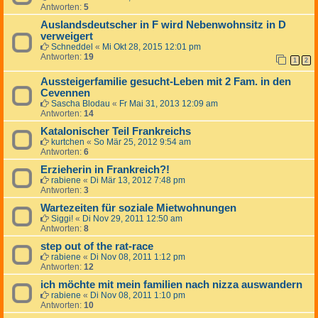
Antworten:
5
Auslandsdeutscher in F wird Nebenwohnsitz in D
verweigert
Schneddel
«
Mi Okt 28, 2015 12:01 pm
Antworten:
19
1
2
Aussteigerfamilie gesucht-Leben mit 2 Fam. in den
Cevennen
Sascha Blodau
«
Fr Mai 31, 2013 12:09 am
Antworten:
14
Katalonischer Teil Frankreichs
kurtchen
«
So Mär 25, 2012 9:54 am
Antworten:
6
Erzieherin in Frankreich?!
rabiene
«
Di Mär 13, 2012 7:48 pm
Antworten:
3
Wartezeiten für soziale Mietwohnungen
Siggi!
«
Di Nov 29, 2011 12:50 am
Antworten:
8
step out of the rat-race
rabiene
«
Di Nov 08, 2011 1:12 pm
Antworten:
12
ich möchte mit mein familien nach nizza auswandern
rabiene
«
Di Nov 08, 2011 1:10 pm
Antworten:
10