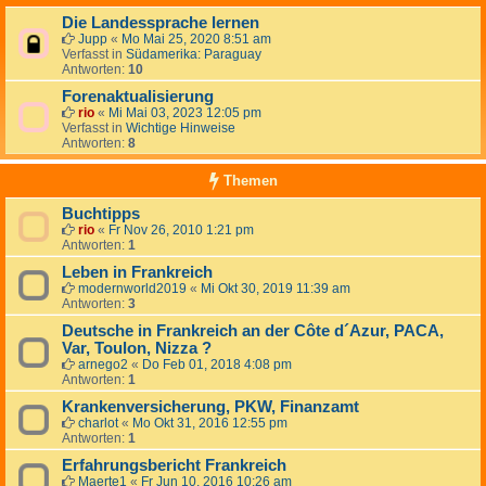
Die Landessprache lernen
Jupp
«
Mo Mai 25, 2020 8:51 am
Verfasst in
Südamerika: Paraguay
Antworten:
10
Forenaktualisierung
rio
«
Mi Mai 03, 2023 12:05 pm
Verfasst in
Wichtige Hinweise
Antworten:
8
Themen
Buchtipps
rio
«
Fr Nov 26, 2010 1:21 pm
Antworten:
1
Leben in Frankreich
modernworld2019
«
Mi Okt 30, 2019 11:39 am
Antworten:
3
Deutsche in Frankreich an der Côte d´Azur, PACA,
Var, Toulon, Nizza ?
arnego2
«
Do Feb 01, 2018 4:08 pm
Antworten:
1
Krankenversicherung, PKW, Finanzamt
charlot
«
Mo Okt 31, 2016 12:55 pm
Antworten:
1
Erfahrungsbericht Frankreich
Maerte1
«
Fr Jun 10, 2016 10:26 am