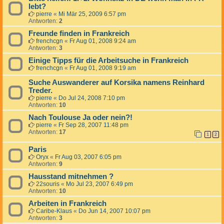
lebt?
pierre
«
Mi Mär 25, 2009 6:57 pm
Antworten:
2
Freunde finden in Frankreich
frenchcgn
«
Fr Aug 01, 2008 9:24 am
Antworten:
3
Einige Tipps für die Arbeitsuche in Frankreich
frenchcgn
«
Fr Aug 01, 2008 9:19 am
Suche Auswanderer auf Korsika namens Reinhard
Treder.
pierre
«
Do Jul 24, 2008 7:10 pm
Antworten:
10
Nach Toulouse Ja oder nein?!
pierre
«
Fr Sep 28, 2007 11:48 pm
Antworten:
17
1
2
Paris
Oryx
«
Fr Aug 03, 2007 6:05 pm
Antworten:
9
Hausstand mitnehmen ?
22souris
«
Mo Jul 23, 2007 6:49 pm
Antworten:
10
Arbeiten in Frankreich
Caribe-Klaus
«
Do Jun 14, 2007 10:07 pm
Antworten:
3