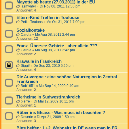
Mayotte ab heute (27.03.2011) in der EU
jasmyn64
«
Di Nov 08, 2011 12:36 pm
Antworten:
4
Eltern-Kind Treffen in Toulouse
Petits Teutons
«
Mo Okt 31, 2011 7:00 pm
Sozialkontake
Carola
«
Mo Aug 08, 2011 2:44 pm
Antworten:
12
Franz. Übersee-Gebiete - aber allein ???
Carola
«
Mo Aug 08, 2011 2:42 pm
Antworten:
2
Krawalle in Frankreich
Siggi!
«
Do Sep 23, 2010 5:20 pm
Antworten:
4
Die Auvergne : eine schöne Naturregion in Zentral
Frankreich
Bob1951
«
Mo Sep 14, 2009 9:40 am
Antworten:
2
Tierheime in Südwestfrankreich
pierre
«
Di Mai 12, 2009 10:11 pm
Antworten:
1
Rüber ins Elsass - Was muss ich beachten ?
Deserte
«
Di Apr 21, 2009 1:50 pm
Antworten:
3
Bitte helfen: 1.+2. Wohnsitz in DE wenn man in FR