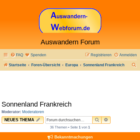
Auswandern Forum
FAQ
Spenden
Registrieren
Anmelden
S
Startseite
Foren-Übersicht
Europa
Sonnenland Frankreich
u
c
h
e
Sonnenland Frankreich
Moderator:
Moderatoren
SUCHE
ERWEITERTE 
NEUES THEMA
36 Themen • Seite
1
von
1
Bekanntmachungen