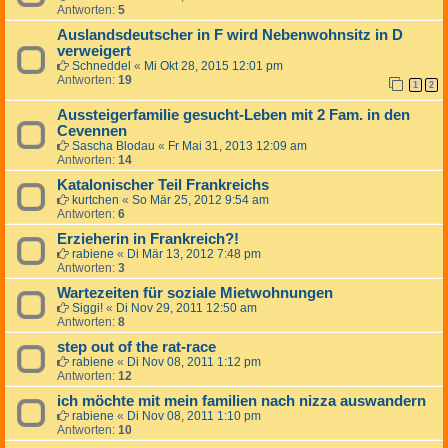
Antworten:
5
Auslandsdeutscher in F wird Nebenwohnsitz in D
verweigert
Schneddel
«
Mi Okt 28, 2015 12:01 pm
Antworten:
19
1
2
Aussteigerfamilie gesucht-Leben mit 2 Fam. in den
Cevennen
Sascha Blodau
«
Fr Mai 31, 2013 12:09 am
Antworten:
14
Katalonischer Teil Frankreichs
kurtchen
«
So Mär 25, 2012 9:54 am
Antworten:
6
Erzieherin in Frankreich?!
rabiene
«
Di Mär 13, 2012 7:48 pm
Antworten:
3
Wartezeiten für soziale Mietwohnungen
Siggi!
«
Di Nov 29, 2011 12:50 am
Antworten:
8
step out of the rat-race
rabiene
«
Di Nov 08, 2011 1:12 pm
Antworten:
12
ich möchte mit mein familien nach nizza auswandern
rabiene
«
Di Nov 08, 2011 1:10 pm
Antworten:
10