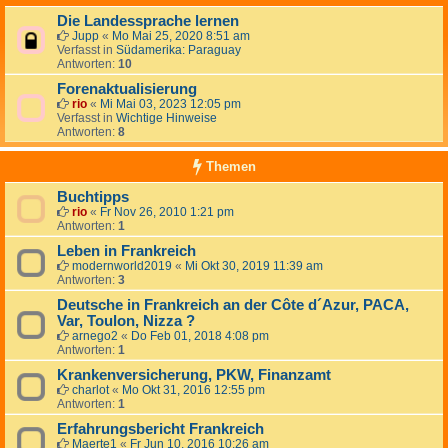
Die Landessprache lernen
Jupp
«
Mo Mai 25, 2020 8:51 am
Verfasst in
Südamerika: Paraguay
Antworten:
10
Forenaktualisierung
rio
«
Mi Mai 03, 2023 12:05 pm
Verfasst in
Wichtige Hinweise
Antworten:
8
Themen
Buchtipps
rio
«
Fr Nov 26, 2010 1:21 pm
Antworten:
1
Leben in Frankreich
modernworld2019
«
Mi Okt 30, 2019 11:39 am
Antworten:
3
Deutsche in Frankreich an der Côte d´Azur, PACA,
Var, Toulon, Nizza ?
arnego2
«
Do Feb 01, 2018 4:08 pm
Antworten:
1
Krankenversicherung, PKW, Finanzamt
charlot
«
Mo Okt 31, 2016 12:55 pm
Antworten:
1
Erfahrungsbericht Frankreich
Maerte1
«
Fr Jun 10, 2016 10:26 am