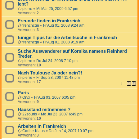
lebt?
pierre
«
Mi Mär 25, 2009 6:57 pm
Antworten:
2
Freunde finden in Frankreich
frenchcgn
«
Fr Aug 01, 2008 9:24 am
Antworten:
3
Einige Tipps für die Arbeitsuche in Frankreich
frenchcgn
«
Fr Aug 01, 2008 9:19 am
Suche Auswanderer auf Korsika namens Reinhard
Treder.
pierre
«
Do Jul 24, 2008 7:10 pm
Antworten:
10
Nach Toulouse Ja oder nein?!
pierre
«
Fr Sep 28, 2007 11:48 pm
Antworten:
17
1
2
Paris
Oryx
«
Fr Aug 03, 2007 6:05 pm
Antworten:
9
Hausstand mitnehmen ?
22souris
«
Mo Jul 23, 2007 6:49 pm
Antworten:
10
Arbeiten in Frankreich
Caribe-Klaus
«
Do Jun 14, 2007 10:07 pm
Antworten:
3