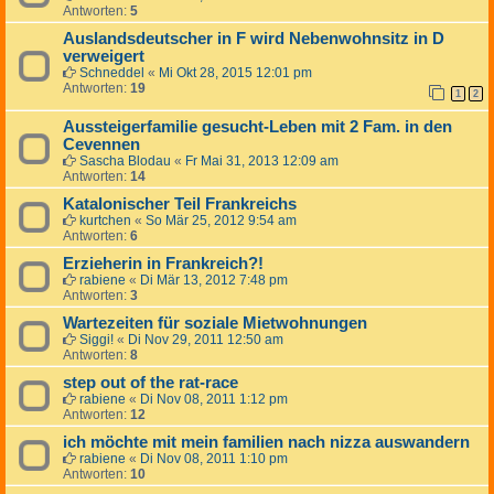
Antworten:
5
Auslandsdeutscher in F wird Nebenwohnsitz in D
verweigert
Schneddel
«
Mi Okt 28, 2015 12:01 pm
Antworten:
19
1
2
Aussteigerfamilie gesucht-Leben mit 2 Fam. in den
Cevennen
Sascha Blodau
«
Fr Mai 31, 2013 12:09 am
Antworten:
14
Katalonischer Teil Frankreichs
kurtchen
«
So Mär 25, 2012 9:54 am
Antworten:
6
Erzieherin in Frankreich?!
rabiene
«
Di Mär 13, 2012 7:48 pm
Antworten:
3
Wartezeiten für soziale Mietwohnungen
Siggi!
«
Di Nov 29, 2011 12:50 am
Antworten:
8
step out of the rat-race
rabiene
«
Di Nov 08, 2011 1:12 pm
Antworten:
12
ich möchte mit mein familien nach nizza auswandern
rabiene
«
Di Nov 08, 2011 1:10 pm
Antworten:
10