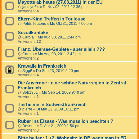
Mayotte ab heute (27.03.2011) in der EU
jasmyn64
«
Di Nov 08, 2011 12:36 pm
Antworten:
4
Eltern-Kind Treffen in Toulouse
Petits Teutons
«
Mo Okt 31, 2011 7:00 pm
Sozialkontake
Carola
«
Mo Aug 08, 2011 2:44 pm
Antworten:
12
Franz. Übersee-Gebiete - aber allein ???
Carola
«
Mo Aug 08, 2011 2:42 pm
Antworten:
2
Krawalle in Frankreich
Siggi!
«
Do Sep 23, 2010 5:20 pm
Antworten:
4
Die Auvergne : eine schöne Naturregion in Zentral
Frankreich
Bob1951
«
Mo Sep 14, 2009 9:40 am
Antworten:
2
Tierheime in Südwestfrankreich
pierre
«
Di Mai 12, 2009 10:11 pm
Antworten:
1
Rüber ins Elsass - Was muss ich beachten ?
Deserte
«
Di Apr 21, 2009 1:50 pm
Antworten:
3
Bitte helfen: 1.+2. Wohnsitz in DE wenn man in FR