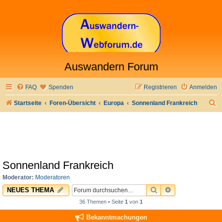
Auswandern Forum
FAQ
Spenden
Registrieren
Anmelden
S
Startseite
Foren-Übersicht
Europa
Sonnenland Frankreich
u
c
h
e
Sonnenland Frankreich
Moderator:
Moderatoren
SUCHE
ERWEITERTE 
NEUES THEMA
36 Themen • Seite
1
von
1
Bekanntmachungen