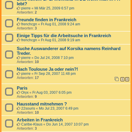
lebt?
pierre
«
Mi Mär 25, 2009 6:57 pm
Antworten:
2
Freunde finden in Frankreich
frenchcgn
«
Fr Aug 01, 2008 9:24 am
Antworten:
3
Einige Tipps für die Arbeitsuche in Frankreich
frenchcgn
«
Fr Aug 01, 2008 9:19 am
Suche Auswanderer auf Korsika namens Reinhard
Treder.
pierre
«
Do Jul 24, 2008 7:10 pm
Antworten:
10
Nach Toulouse Ja oder nein?!
pierre
«
Fr Sep 28, 2007 11:48 pm
Antworten:
17
1
2
Paris
Oryx
«
Fr Aug 03, 2007 6:05 pm
Antworten:
9
Hausstand mitnehmen ?
22souris
«
Mo Jul 23, 2007 6:49 pm
Antworten:
10
Arbeiten in Frankreich
Caribe-Klaus
«
Do Jun 14, 2007 10:07 pm
Antworten:
3