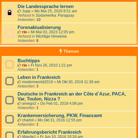
Die Landessprache lernen
Jupp
«
Mo Mai 25, 2020 8:51 am
Verfasst in
Südamerika: Paraguay
Antworten:
10
Forenaktualisierung
rio
«
Mi Mai 03, 2023 12:05 pm
Verfasst in
Wichtige Hinweise
Antworten:
8
Themen
Buchtipps
rio
«
Fr Nov 26, 2010 1:21 pm
Antworten:
1
Leben in Frankreich
modernworld2019
«
Mi Okt 30, 2019 11:39 am
Antworten:
3
Deutsche in Frankreich an der Côte d´Azur, PACA,
Var, Toulon, Nizza ?
arnego2
«
Do Feb 01, 2018 4:08 pm
Antworten:
1
Krankenversicherung, PKW, Finanzamt
charlot
«
Mo Okt 31, 2016 12:55 pm
Antworten:
1
Erfahrungsbericht Frankreich
Maerte1
«
Fr Jun 10, 2016 10:26 am