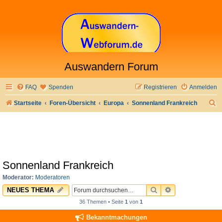
Auswandern Forum
FAQ
Spenden
Registrieren
Anmelden
S
Startseite
Foren-Übersicht
Europa
Sonnenland Frankreich
u
c
h
e
Sonnenland Frankreich
Moderator:
Moderatoren
SUCHE
ERWEITERTE 
NEUES THEMA
36 Themen • Seite
1
von
1
Bekanntmachungen