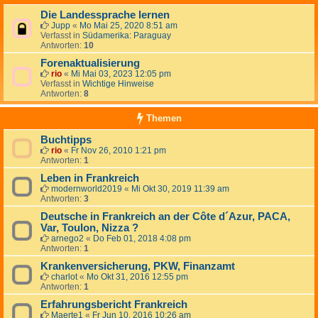
Die Landessprache lernen
Jupp
«
Mo Mai 25, 2020 8:51 am
Verfasst in
Südamerika: Paraguay
Antworten:
10
Forenaktualisierung
rio
«
Mi Mai 03, 2023 12:05 pm
Verfasst in
Wichtige Hinweise
Antworten:
8
Themen
Buchtipps
rio
«
Fr Nov 26, 2010 1:21 pm
Antworten:
1
Leben in Frankreich
modernworld2019
«
Mi Okt 30, 2019 11:39 am
Antworten:
3
Deutsche in Frankreich an der Côte d´Azur, PACA,
Var, Toulon, Nizza ?
arnego2
«
Do Feb 01, 2018 4:08 pm
Antworten:
1
Krankenversicherung, PKW, Finanzamt
charlot
«
Mo Okt 31, 2016 12:55 pm
Antworten:
1
Erfahrungsbericht Frankreich
Maerte1
«
Fr Jun 10, 2016 10:26 am