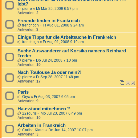
lebt?
pierre
«
Mi Mär 25, 2009 6:57 pm
Antworten:
2
Freunde finden in Frankreich
frenchcgn
«
Fr Aug 01, 2008 9:24 am
Antworten:
3
Einige Tipps für die Arbeitsuche in Frankreich
frenchcgn
«
Fr Aug 01, 2008 9:19 am
Suche Auswanderer auf Korsika namens Reinhard
Treder.
pierre
«
Do Jul 24, 2008 7:10 pm
Antworten:
10
Nach Toulouse Ja oder nein?!
pierre
«
Fr Sep 28, 2007 11:48 pm
Antworten:
17
1
2
Paris
Oryx
«
Fr Aug 03, 2007 6:05 pm
Antworten:
9
Hausstand mitnehmen ?
22souris
«
Mo Jul 23, 2007 6:49 pm
Antworten:
10
Arbeiten in Frankreich
Caribe-Klaus
«
Do Jun 14, 2007 10:07 pm
Antworten:
3