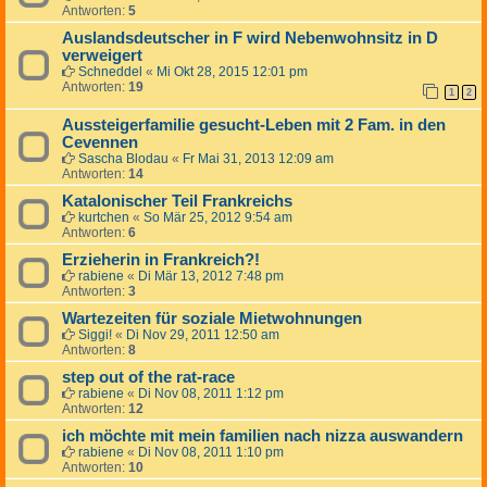
Antworten:
5
Auslandsdeutscher in F wird Nebenwohnsitz in D
verweigert
Schneddel
«
Mi Okt 28, 2015 12:01 pm
Antworten:
19
1
2
Aussteigerfamilie gesucht-Leben mit 2 Fam. in den
Cevennen
Sascha Blodau
«
Fr Mai 31, 2013 12:09 am
Antworten:
14
Katalonischer Teil Frankreichs
kurtchen
«
So Mär 25, 2012 9:54 am
Antworten:
6
Erzieherin in Frankreich?!
rabiene
«
Di Mär 13, 2012 7:48 pm
Antworten:
3
Wartezeiten für soziale Mietwohnungen
Siggi!
«
Di Nov 29, 2011 12:50 am
Antworten:
8
step out of the rat-race
rabiene
«
Di Nov 08, 2011 1:12 pm
Antworten:
12
ich möchte mit mein familien nach nizza auswandern
rabiene
«
Di Nov 08, 2011 1:10 pm
Antworten:
10