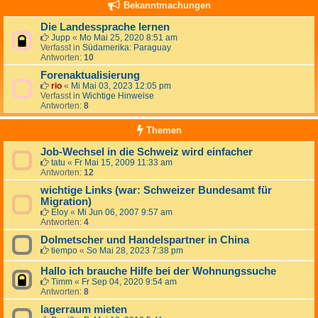
Bekanntmachungen
Die Landessprache lernen
Jupp
«
Mo Mai 25, 2020 8:51 am
Verfasst in
Südamerika: Paraguay
Antworten:
10
Forenaktualisierung
rio
«
Mi Mai 03, 2023 12:05 pm
Verfasst in
Wichtige Hinweise
Antworten:
8
Themen
Job-Wechsel in die Schweiz wird einfacher
tatu
«
Fr Mai 15, 2009 11:33 am
Antworten:
12
wichtige Links (war: Schweizer Bundesamt für
Migration)
Eloy
«
Mi Jun 06, 2007 9:57 am
Antworten:
4
Dolmetscher und Handelspartner in China
tiempo
«
So Mai 28, 2023 7:38 pm
Hallo ich brauche Hilfe bei der Wohnungssuche
Timm
«
Fr Sep 04, 2020 9:54 am
Antworten:
8
lagerraum mieten