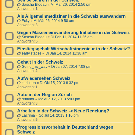
Seit 30 Jahren in der Schweiz
Sascha Blodau
«
Mi Mär 26, 2014 2:56 pm
Antworten:
1
Als Allgemeinmediziner in die Schweiz auswandern
Ecky
«
Mi Mär 26, 2014 9:50 am
Antworten:
3
Gegen Masseneinwanderung Initiative in der Schweiz
Sascha Blodau
«
Di Feb 11, 2014 11:26 am
Antworten:
5
Einstiegsgehalt Wirtschaftsingenieur in der Schweiz?
early stages
«
Di Jan 14, 2014 11:38 am
Gehalt in der Schweiz
Going_my_way
«
Di Jan 07, 2014 7:08 pm
Antworten:
2
Aufwiedersehen Schweiz
kurtchen
«
Di Okt 15, 2013 8:32 pm
Antworten:
1
Auto in der Region Zürich
remomr
«
Mo Aug 12, 2013 5:03 pm
Antworten:
3
Arbeiten in der Schweiz -> Neue Regelung?
Lacrima
«
So Jul 14, 2013 1:10 pm
Antworten:
5
Progressionsvorbehalt in Deutschland wegen
Schweiz