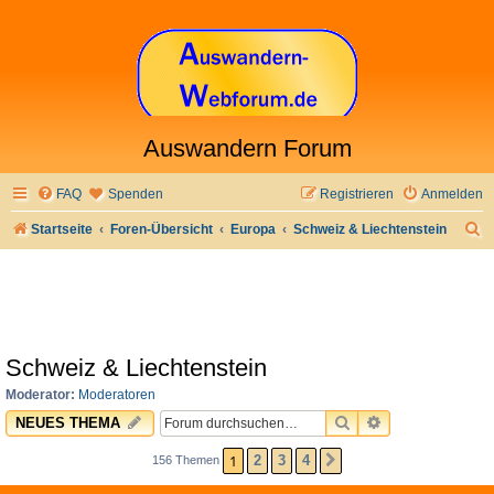
Auswandern Forum
FAQ
Spenden
Registrieren
Anmelden
S
Startseite
Foren-Übersicht
Europa
Schweiz & Liechtenstein
u
c
h
e
Schweiz & Liechtenstein
Moderator:
Moderatoren
SUCHE
ERWEITERTE 
NEUES THEMA
1
2
3
4
156 Themen
NÄCHSTE