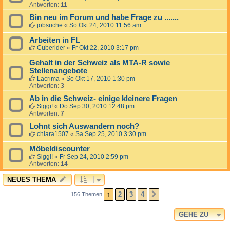
Antworten:
11
Bin neu im Forum und habe Frage zu .......
jobsuche
«
So Okt 24, 2010 11:56 am
Arbeiten in FL
Cuberider
«
Fr Okt 22, 2010 3:17 pm
Gehalt in der Schweiz als MTA-R sowie
Stellenangebote
Lacrima
«
So Okt 17, 2010 1:30 pm
Antworten:
3
Ab in die Schweiz- einige kleinere Fragen
Siggi!
«
Do Sep 30, 2010 12:48 pm
Antworten:
7
Lohnt sich Auswandern noch?
chiara1507
«
Sa Sep 25, 2010 3:30 pm
Möbeldiscounter
Siggi!
«
Fr Sep 24, 2010 2:59 pm
Antworten:
14
NEUES THEMA
1
2
3
4
156 Themen
NÄCHSTE
GEHE ZU