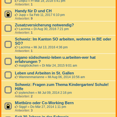
Dopi3
«
Fr Mai 18, 2018 5:41 pm
Antworten:
1
Handy für D und CH
Jupp
«
Sa Feb 11, 2017 6:10 pm
Antworten:
9
Zusatzversicherung notwendig?
Lacrima
«
Di Aug 30, 2016 7:21 pm
Antworten:
1
Schweiz: Im Kanton SO arbeiten, wohnen in BE oder
SO?
Lacrima
«
Mi Jul 13, 2016 4:36 pm
Antworten:
1
lugano südschweiz-leben u.arbeiten-wer hat
erfahrungen ?
maiglöckchen
«
Di Mär 24, 2015 9:01 am
Leben und Arbeiten in St. Gallen
Wannenmarianne
«
Mi Aug 06, 2014 10:56 am
Schweiz: Fragen zum Thema Kindergarten/ Schule!
Hilfe
joylenchen
«
Mi Jul 09, 2014 2:16 pm
Antworten:
2
Mietbüro oder Co-Working Bern
Siggi!
«
Do Mär 27, 2014 1:11 pm
Antworten:
3