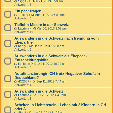
Siggi!
«
Di Mai 21, 2013 8:50 am
Antworten:
5
Ein paar fragen
Teekay
«
Mi Apr 24, 2013 6:00 pm
Antworten:
6
Tieflohn-Misere in der Schweiz
Lacrima
«
Mi Mär 06, 2013 3:53 pm
Antworten:
11
Auswandern in die Schweiz nach trennung vom
Ehepartner
henry
«
Mo Jan 21, 2013 5:58 am
Antworten:
2
Auswandern in die Schweiz als Ehepaar -
Entscheidungshilfe
jamiec
«
Di Dez 04, 2012 10:24 am
Antworten:
4
Autofinanzierungin CH trotz Negativer Schufa in
Deutschland?
dC2007
«
Di Sep 11, 2012 7:44 am
Antworten:
4
Auswandern in die Schweiz
Lacrima
«
Sa Jul 28, 2012 4:41 pm
Antworten:
3
Arbeiten in Lichtenstein - Leben mit 2 Kindern in CH
oder A
Siggi!
«
Di Jun 26, 2012 11:22 am