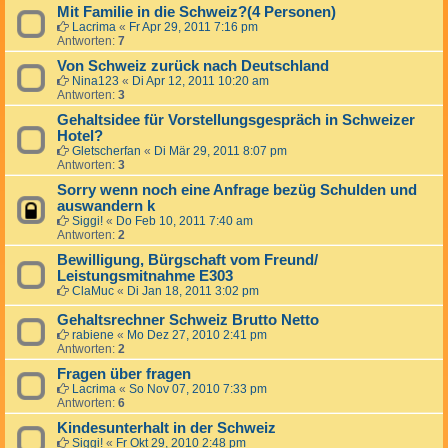
Mit Familie in die Schweiz?(4 Personen)
Lacrima
«
Fr Apr 29, 2011 7:16 pm
Antworten:
7
Von Schweiz zurück nach Deutschland
Nina123
«
Di Apr 12, 2011 10:20 am
Antworten:
3
Gehaltsidee für Vorstellungsgespräch in Schweizer
Hotel?
Gletscherfan
«
Di Mär 29, 2011 8:07 pm
Antworten:
3
Sorry wenn noch eine Anfrage bezüg Schulden und
auswandern k
Siggi!
«
Do Feb 10, 2011 7:40 am
Antworten:
2
Bewilligung, Bürgschaft vom Freund/
Leistungsmitnahme E303
ClaMuc
«
Di Jan 18, 2011 3:02 pm
Gehaltsrechner Schweiz Brutto Netto
rabiene
«
Mo Dez 27, 2010 2:41 pm
Antworten:
2
Fragen über fragen
Lacrima
«
So Nov 07, 2010 7:33 pm
Antworten:
6
Kindesunterhalt in der Schweiz
Siggi!
«
Fr Okt 29, 2010 2:48 pm