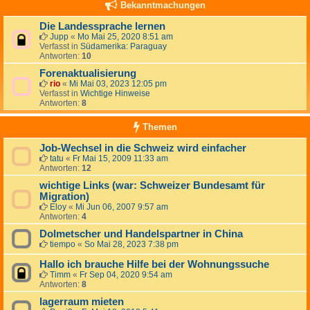
Bekanntmachungen
Die Landessprache lernen
Jupp
«
Mo Mai 25, 2020 8:51 am
Verfasst in
Südamerika: Paraguay
Antworten:
10
Forenaktualisierung
rio
«
Mi Mai 03, 2023 12:05 pm
Verfasst in
Wichtige Hinweise
Antworten:
8
Themen
Job-Wechsel in die Schweiz wird einfacher
tatu
«
Fr Mai 15, 2009 11:33 am
Antworten:
12
wichtige Links (war: Schweizer Bundesamt für
Migration)
Eloy
«
Mi Jun 06, 2007 9:57 am
Antworten:
4
Dolmetscher und Handelspartner in China
tiempo
«
So Mai 28, 2023 7:38 pm
Hallo ich brauche Hilfe bei der Wohnungssuche
Timm
«
Fr Sep 04, 2020 9:54 am
Antworten:
8
lagerraum mieten