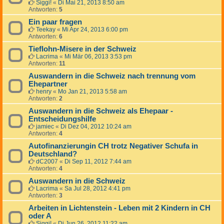
Siggi!
«
Di Mai 21, 2013 8:50 am
Antworten:
5
Ein paar fragen
Teekay
«
Mi Apr 24, 2013 6:00 pm
Antworten:
6
Tieflohn-Misere in der Schweiz
Lacrima
«
Mi Mär 06, 2013 3:53 pm
Antworten:
11
Auswandern in die Schweiz nach trennung vom
Ehepartner
henry
«
Mo Jan 21, 2013 5:58 am
Antworten:
2
Auswandern in die Schweiz als Ehepaar -
Entscheidungshilfe
jamiec
«
Di Dez 04, 2012 10:24 am
Antworten:
4
Autofinanzierungin CH trotz Negativer Schufa in
Deutschland?
dC2007
«
Di Sep 11, 2012 7:44 am
Antworten:
4
Auswandern in die Schweiz
Lacrima
«
Sa Jul 28, 2012 4:41 pm
Antworten:
3
Arbeiten in Lichtenstein - Leben mit 2 Kindern in CH
oder A
Siggi!
«
Di Jun 26, 2012 11:22 am