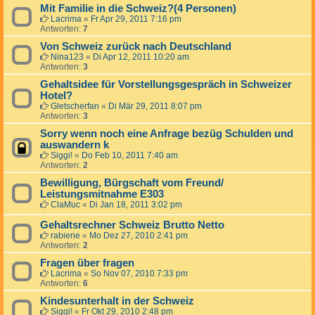
Mit Familie in die Schweiz?(4 Personen)
Lacrima
«
Fr Apr 29, 2011 7:16 pm
Antworten:
7
Von Schweiz zurück nach Deutschland
Nina123
«
Di Apr 12, 2011 10:20 am
Antworten:
3
Gehaltsidee für Vorstellungsgespräch in Schweizer
Hotel?
Gletscherfan
«
Di Mär 29, 2011 8:07 pm
Antworten:
3
Sorry wenn noch eine Anfrage bezüg Schulden und
auswandern k
Siggi!
«
Do Feb 10, 2011 7:40 am
Antworten:
2
Bewilligung, Bürgschaft vom Freund/
Leistungsmitnahme E303
ClaMuc
«
Di Jan 18, 2011 3:02 pm
Gehaltsrechner Schweiz Brutto Netto
rabiene
«
Mo Dez 27, 2010 2:41 pm
Antworten:
2
Fragen über fragen
Lacrima
«
So Nov 07, 2010 7:33 pm
Antworten:
6
Kindesunterhalt in der Schweiz
Siggi!
«
Fr Okt 29, 2010 2:48 pm