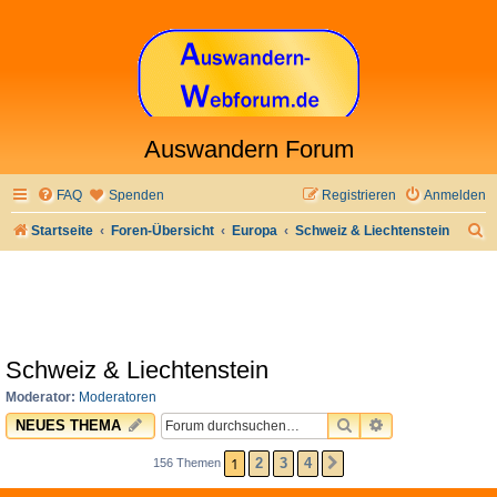
Auswandern Forum
FAQ
Spenden
Registrieren
Anmelden
S
Startseite
Foren-Übersicht
Europa
Schweiz & Liechtenstein
u
c
h
e
Schweiz & Liechtenstein
Moderator:
Moderatoren
SUCHE
ERWEITERTE 
NEUES THEMA
1
2
3
4
156 Themen
NÄCHSTE