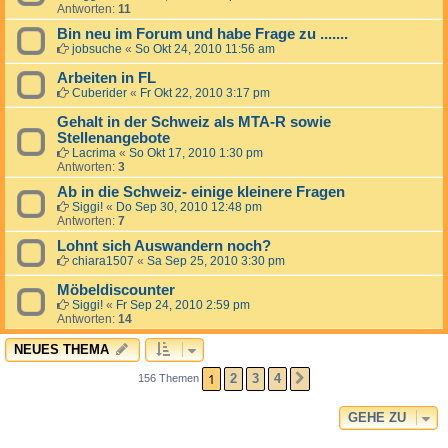
Antworten:
11
Bin neu im Forum und habe Frage zu .......
jobsuche
«
So Okt 24, 2010 11:56 am
Arbeiten in FL
Cuberider
«
Fr Okt 22, 2010 3:17 pm
Gehalt in der Schweiz als MTA-R sowie
Stellenangebote
Lacrima
«
So Okt 17, 2010 1:30 pm
Antworten:
3
Ab in die Schweiz- einige kleinere Fragen
Siggi!
«
Do Sep 30, 2010 12:48 pm
Antworten:
7
Lohnt sich Auswandern noch?
chiara1507
«
Sa Sep 25, 2010 3:30 pm
Möbeldiscounter
Siggi!
«
Fr Sep 24, 2010 2:59 pm
Antworten:
14
NEUES THEMA
1
2
3
4
156 Themen
NÄCHSTE
GEHE ZU