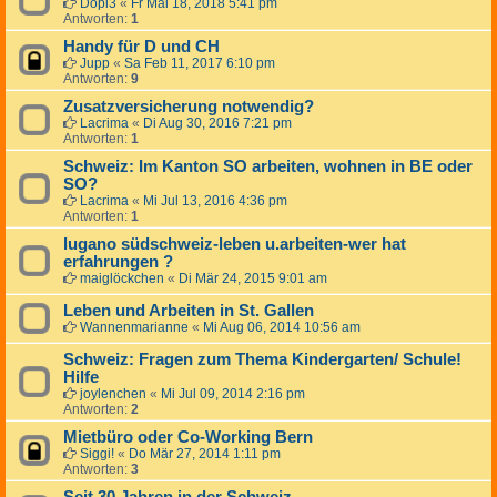
Dopi3
«
Fr Mai 18, 2018 5:41 pm
Antworten:
1
Handy für D und CH
Jupp
«
Sa Feb 11, 2017 6:10 pm
Antworten:
9
Zusatzversicherung notwendig?
Lacrima
«
Di Aug 30, 2016 7:21 pm
Antworten:
1
Schweiz: Im Kanton SO arbeiten, wohnen in BE oder
SO?
Lacrima
«
Mi Jul 13, 2016 4:36 pm
Antworten:
1
lugano südschweiz-leben u.arbeiten-wer hat
erfahrungen ?
maiglöckchen
«
Di Mär 24, 2015 9:01 am
Leben und Arbeiten in St. Gallen
Wannenmarianne
«
Mi Aug 06, 2014 10:56 am
Schweiz: Fragen zum Thema Kindergarten/ Schule!
Hilfe
joylenchen
«
Mi Jul 09, 2014 2:16 pm
Antworten:
2
Mietbüro oder Co-Working Bern
Siggi!
«
Do Mär 27, 2014 1:11 pm
Antworten:
3