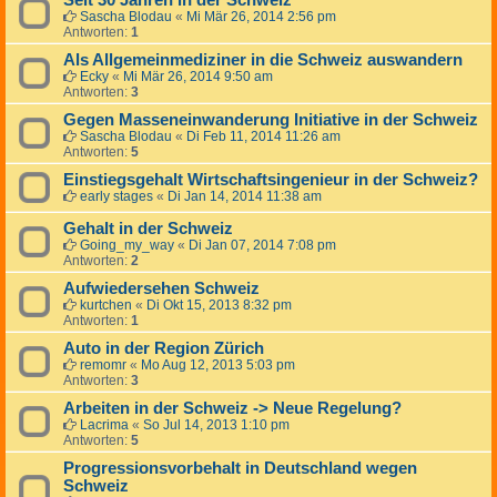
Seit 30 Jahren in der Schweiz
Sascha Blodau
«
Mi Mär 26, 2014 2:56 pm
Antworten:
1
Als Allgemeinmediziner in die Schweiz auswandern
Ecky
«
Mi Mär 26, 2014 9:50 am
Antworten:
3
Gegen Masseneinwanderung Initiative in der Schweiz
Sascha Blodau
«
Di Feb 11, 2014 11:26 am
Antworten:
5
Einstiegsgehalt Wirtschaftsingenieur in der Schweiz?
early stages
«
Di Jan 14, 2014 11:38 am
Gehalt in der Schweiz
Going_my_way
«
Di Jan 07, 2014 7:08 pm
Antworten:
2
Aufwiedersehen Schweiz
kurtchen
«
Di Okt 15, 2013 8:32 pm
Antworten:
1
Auto in der Region Zürich
remomr
«
Mo Aug 12, 2013 5:03 pm
Antworten:
3
Arbeiten in der Schweiz -> Neue Regelung?
Lacrima
«
So Jul 14, 2013 1:10 pm
Antworten:
5
Progressionsvorbehalt in Deutschland wegen
Schweiz