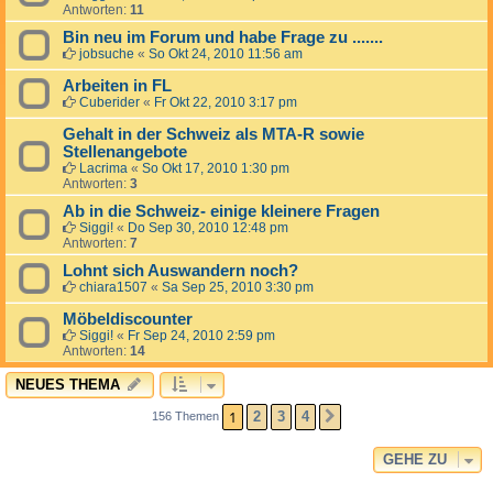
Antworten:
11
Bin neu im Forum und habe Frage zu .......
jobsuche
«
So Okt 24, 2010 11:56 am
Arbeiten in FL
Cuberider
«
Fr Okt 22, 2010 3:17 pm
Gehalt in der Schweiz als MTA-R sowie
Stellenangebote
Lacrima
«
So Okt 17, 2010 1:30 pm
Antworten:
3
Ab in die Schweiz- einige kleinere Fragen
Siggi!
«
Do Sep 30, 2010 12:48 pm
Antworten:
7
Lohnt sich Auswandern noch?
chiara1507
«
Sa Sep 25, 2010 3:30 pm
Möbeldiscounter
Siggi!
«
Fr Sep 24, 2010 2:59 pm
Antworten:
14
NEUES THEMA
1
2
3
4
156 Themen
NÄCHSTE
GEHE ZU