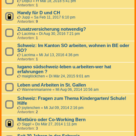
Dopi3
«
Fr Mai 18, 2018 5:41 pm
Antworten:
1
Handy für D und CH
Jupp
«
Sa Feb 11, 2017 6:10 pm
Antworten:
9
Zusatzversicherung notwendig?
Lacrima
«
Di Aug 30, 2016 7:21 pm
Antworten:
1
Schweiz: Im Kanton SO arbeiten, wohnen in BE oder
SO?
Lacrima
«
Mi Jul 13, 2016 4:36 pm
Antworten:
1
lugano südschweiz-leben u.arbeiten-wer hat
erfahrungen ?
maiglöckchen
«
Di Mär 24, 2015 9:01 am
Leben und Arbeiten in St. Gallen
Wannenmarianne
«
Mi Aug 06, 2014 10:56 am
Schweiz: Fragen zum Thema Kindergarten/ Schule!
Hilfe
joylenchen
«
Mi Jul 09, 2014 2:16 pm
Antworten:
2
Mietbüro oder Co-Working Bern
Siggi!
«
Do Mär 27, 2014 1:11 pm
Antworten:
3