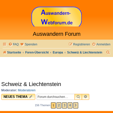
Auswandern Forum
FAQ
Spenden
Registrieren
Anmelden
S
Startseite
Foren-Übersicht
Europa
Schweiz & Liechtenstein
u
c
h
e
Schweiz & Liechtenstein
Moderator:
Moderatoren
SUCHE
ERWEITERTE 
NEUES THEMA
1
2
3
4
156 Themen
NÄCHSTE