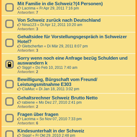
Mit Familie in die Schweiz?(4 Personen)
Lacrima
«
Fr Apr 29, 2011 7:16 pm
Antworten:
7
Von Schweiz zurück nach Deutschland
Nina123
«
Di Apr 12, 2011 10:20 am
Antworten:
3
Gehaltsidee für Vorstellungsgespräch in Schweizer
Hotel?
Gletscherfan
«
Di Mär 29, 2011 8:07 pm
Antworten:
3
Sorry wenn noch eine Anfrage bezüg Schulden und
auswandern k
Siggi!
«
Do Feb 10, 2011 7:40 am
Antworten:
2
Bewilligung, Bürgschaft vom Freund/
Leistungsmitnahme E303
ClaMuc
«
Di Jan 18, 2011 3:02 pm
Gehaltsrechner Schweiz Brutto Netto
rabiene
«
Mo Dez 27, 2010 2:41 pm
Antworten:
2
Fragen über fragen
Lacrima
«
So Nov 07, 2010 7:33 pm
Antworten:
6
Kindesunterhalt in der Schweiz
Siggi!
«
Fr Okt 29, 2010 2:48 pm