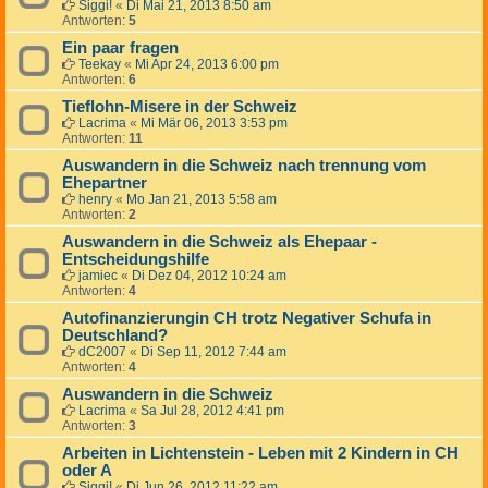
Siggi!
«
Di Mai 21, 2013 8:50 am
Antworten:
5
Ein paar fragen
Teekay
«
Mi Apr 24, 2013 6:00 pm
Antworten:
6
Tieflohn-Misere in der Schweiz
Lacrima
«
Mi Mär 06, 2013 3:53 pm
Antworten:
11
Auswandern in die Schweiz nach trennung vom
Ehepartner
henry
«
Mo Jan 21, 2013 5:58 am
Antworten:
2
Auswandern in die Schweiz als Ehepaar -
Entscheidungshilfe
jamiec
«
Di Dez 04, 2012 10:24 am
Antworten:
4
Autofinanzierungin CH trotz Negativer Schufa in
Deutschland?
dC2007
«
Di Sep 11, 2012 7:44 am
Antworten:
4
Auswandern in die Schweiz
Lacrima
«
Sa Jul 28, 2012 4:41 pm
Antworten:
3
Arbeiten in Lichtenstein - Leben mit 2 Kindern in CH
oder A
Siggi!
«
Di Jun 26, 2012 11:22 am