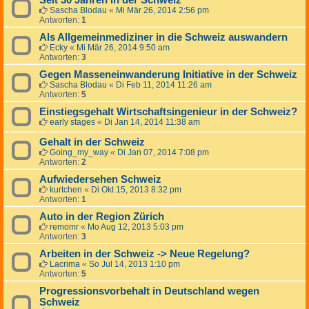
Seit 30 Jahren in der Schweiz
Sascha Blodau
«
Mi Mär 26, 2014 2:56 pm
Antworten:
1
Als Allgemeinmediziner in die Schweiz auswandern
Ecky
«
Mi Mär 26, 2014 9:50 am
Antworten:
3
Gegen Masseneinwanderung Initiative in der Schweiz
Sascha Blodau
«
Di Feb 11, 2014 11:26 am
Antworten:
5
Einstiegsgehalt Wirtschaftsingenieur in der Schweiz?
early stages
«
Di Jan 14, 2014 11:38 am
Gehalt in der Schweiz
Going_my_way
«
Di Jan 07, 2014 7:08 pm
Antworten:
2
Aufwiedersehen Schweiz
kurtchen
«
Di Okt 15, 2013 8:32 pm
Antworten:
1
Auto in der Region Zürich
remomr
«
Mo Aug 12, 2013 5:03 pm
Antworten:
3
Arbeiten in der Schweiz -> Neue Regelung?
Lacrima
«
So Jul 14, 2013 1:10 pm
Antworten:
5
Progressionsvorbehalt in Deutschland wegen
Schweiz