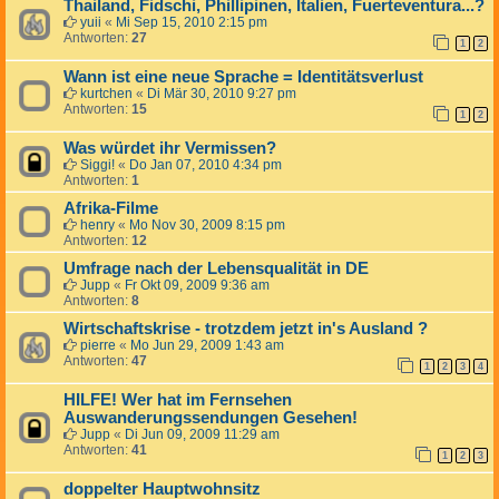
Thailand, Fidschi, Phillipinen, Italien, Fuerteventura...?
yuii
«
Mi Sep 15, 2010 2:15 pm
Antworten:
27
1
2
Wann ist eine neue Sprache = Identitätsverlust
kurtchen
«
Di Mär 30, 2010 9:27 pm
Antworten:
15
1
2
Was würdet ihr Vermissen?
Siggi!
«
Do Jan 07, 2010 4:34 pm
Antworten:
1
Afrika-Filme
henry
«
Mo Nov 30, 2009 8:15 pm
Antworten:
12
Umfrage nach der Lebensqualität in DE
Jupp
«
Fr Okt 09, 2009 9:36 am
Antworten:
8
Wirtschaftskrise - trotzdem jetzt in's Ausland ?
pierre
«
Mo Jun 29, 2009 1:43 am
Antworten:
47
1
2
3
4
HILFE! Wer hat im Fernsehen
Auswanderungssendungen Gesehen!
Jupp
«
Di Jun 09, 2009 11:29 am
Antworten:
41
1
2
3
doppelter Hauptwohnsitz