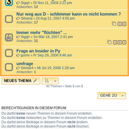
Siggi!
«
Di Nov 11, 2008 2:22 pm
Antworten:
12
Nur weg aus D - schlimmer kann es nicht kommen ?
Silvana
«
Di Aug 21, 2007 4:05 pm
Antworten:
17
1
2
Immer mehr "flüchten" ...
Siggi!
«
So Mär 18, 2007 2:41 pm
Antworten:
31
1
2
3
Frage an Insider in Py
gunni
«
Fr Sep 29, 2006 9:46 am
umfrage
Silvia64
«
Mi Jul 19, 2006 1:28 am
Antworten:
1
NEUES THEMA
40 Themen • Seite
1
von
1
GEHE ZU
BERECHTIGUNGEN IN DIESEM FORUM
Du darfst
keine
neuen Themen in diesem Forum erstellen.
Du darfst
keine
Antworten zu Themen in diesem Forum erstellen.
Du darfst deine Beiträge in diesem Forum
nicht
ändern.
Du darfst deine Beiträge in diesem Forum
nicht
löschen.