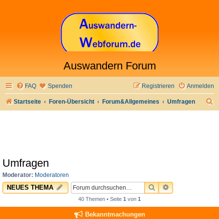
Auswandern Forum
FAQ
Spenden
Registrieren
Anmelden
S
Startseite
Foren-Übersicht
Forum&Allgemeines
Umfragen
u
c
h
e
Umfragen
Moderator:
Moderatoren
SUCHE
ERWEITERTE 
NEUES THEMA
40 Themen • Seite
1
von
1
Bekanntmachungen