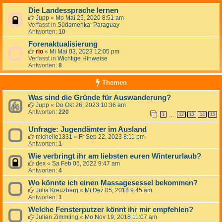
Die Landessprache lernen
Jupp
«
Mo Mai 25, 2020 8:51 am
Verfasst in
Südamerika: Paraguay
Antworten:
10
Forenaktualisierung
rio
«
Mi Mai 03, 2023 12:05 pm
Verfasst in
Wichtige Hinweise
Antworten:
8
Themen
Was sind die Gründe für Auswanderung?
Jupp
«
Do Okt 26, 2023 10:36 am
Antworten:
220
1
12
13
14
15
…
Unfrage: Jugendämter im Ausland
michelle1331
«
Fr Sep 22, 2023 8:11 pm
Antworten:
1
Wie verbringt ihr am liebsten euren Winterurlaub?
dex
«
Sa Feb 05, 2022 9:47 am
Antworten:
4
Wo könnte ich einen Massagesessel bekommen?
Julia Kreuzberg
«
Mi Dez 05, 2018 9:45 am
Antworten:
1
Welche Fensterputzer könnt ihr mir empfehlen?
Julian Zimmling
«
Mo Nov 19, 2018 11:07 am