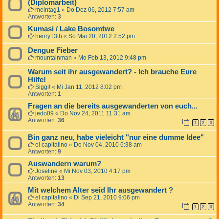
(Diplomarbeit)
meintag1
«
Do Dez 06, 2012 7:57 am
Antworten:
3
Kumasi / Lake Bosomtwe
henry13th
«
So Mai 20, 2012 2:52 pm
Dengue Fieber
mountainman
«
Mo Feb 13, 2012 9:48 pm
Warum seit ihr ausgewandert? - Ich brauche Eure
Hilfe!
Siggi!
«
Mi Jan 11, 2012 8:02 pm
Antworten:
1
Fragen an die bereits ausgewanderten von euch...
jedo09
«
Do Nov 24, 2011 11:31 am
Antworten:
36
1
2
3
Bin ganz neu, habe vieleicht "nur eine dumme Idee"
el capitalino
«
Do Nov 04, 2010 6:38 am
Antworten:
9
Auswandern warum?
Joseline
«
Mi Nov 03, 2010 4:17 pm
Antworten:
13
Mit welchem Alter seid Ihr ausgewandert ?
el capitalino
«
Di Sep 21, 2010 9:06 pm
Antworten:
34
1
2
3