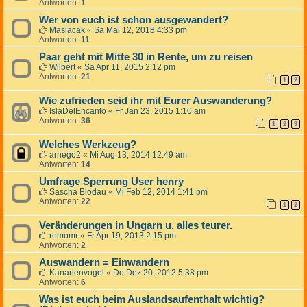
Antworten:
1
Wer von euch ist schon ausgewandert?
Maslacak
«
Sa Mai 12, 2018 4:33 pm
Antworten:
11
Paar geht mit Mitte 30 in Rente, um zu reisen
Wilbert
«
Sa Apr 11, 2015 2:12 pm
Antworten:
21
1
2
Wie zufrieden seid ihr mit Eurer Auswanderung?
IslaDelEncanto
«
Fr Jan 23, 2015 1:10 am
Antworten:
36
1
2
3
Welches Werkzeug?
arnego2
«
Mi Aug 13, 2014 12:49 am
Antworten:
14
Umfrage Sperrung User henry
Sascha Blodau
«
Mi Feb 12, 2014 1:41 pm
Antworten:
22
1
2
Veränderungen in Ungarn u. alles teurer.
remomr
«
Fr Apr 19, 2013 2:15 pm
Antworten:
2
Auswandern = Einwandern
Kanarienvogel
«
Do Dez 20, 2012 5:38 pm
Antworten:
6
Was ist euch beim Auslandsaufenthalt wichtig?