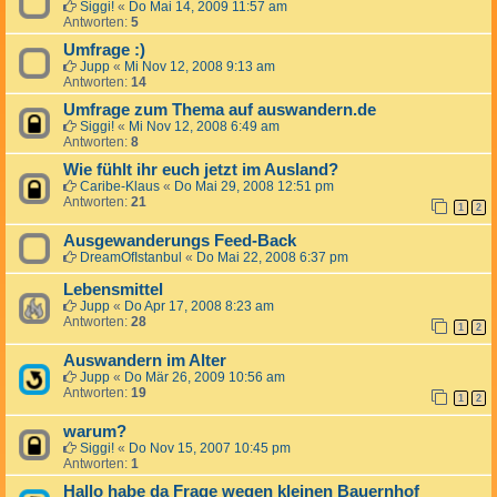
Siggi!
«
Do Mai 14, 2009 11:57 am
Antworten:
5
Umfrage :)
Jupp
«
Mi Nov 12, 2008 9:13 am
Antworten:
14
Umfrage zum Thema auf auswandern.de
Siggi!
«
Mi Nov 12, 2008 6:49 am
Antworten:
8
Wie fühlt ihr euch jetzt im Ausland?
Caribe-Klaus
«
Do Mai 29, 2008 12:51 pm
Antworten:
21
1
2
Ausgewanderungs Feed-Back
DreamOfIstanbul
«
Do Mai 22, 2008 6:37 pm
Lebensmittel
Jupp
«
Do Apr 17, 2008 8:23 am
Antworten:
28
1
2
Auswandern im Alter
Jupp
«
Do Mär 26, 2009 10:56 am
Antworten:
19
1
2
warum?
Siggi!
«
Do Nov 15, 2007 10:45 pm
Antworten:
1
Hallo habe da Frage wegen kleinen Bauernhof