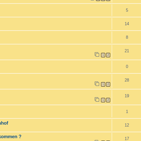
5
14
8
21
1
2
0
28
1
2
19
1
2
1
nhof
12
 kommen ?
17