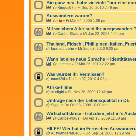
Bin ganz neu, habe vieleicht "nur eine d
Ringos67
»
Fr Sep 10, 2010 7:46 pm
Auswandern warum?
rio
»
Fr Mär 04, 2005 1:09 pm
Mit welchem Alter seid Ihr ausgewandert 
Caribe-Klaus
»
Mi Jan 23, 2008 4:54 pm
Thailand, Fidschi, Phillipinen, Italien, Fuer
lassmichgehn
»
Mi Sep 08, 2010 9:38 pm
Wann ist eine neue Sprache = Identitätsver
Lacrima
»
Fr Mär 26, 2010 2:22 pm
Was würdet ihr Vermissen?
mumi2ki
»
Do Jan 07, 2010 4:03 pm
Afrika-Filme
studigirl
»
Sa Nov 28, 2009 12:42 pm
Umfrage nach der Lebensqualität in DE
Siggi!
»
Do Okt 08, 2009 10:00 am
Wirtschaftskrise - trotzdem jetzt in's Ausl
Caribe-Klaus
»
Do Apr 16, 2009 11:50 am
HILFE! Wer hat im Fernsehen Auswande
Auswanderer0405
»
Do Sep 14, 2006 12:19 pm