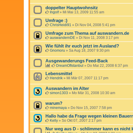
doppelter Hauptwohnsitz
Ingolf
»
Mi Mai 13, 2009 11:55 am
Umfrage :)
ChrisHeidi91
»
Di Nov 04, 2008 5:41 pm
Umfrage zum Thema auf auswandern.de
auswandernDE
»
Di Nov 11, 2008 3:17 pm
Wie fühlt ihr euch jetzt im Ausland?
Gnomoru
»
Sa Aug 18, 2007 9:30 pm
Ausgewanderungs Feed-Back
DreamOfIstanbul
»
Do Mai 22, 2008 6:37 pm
Lebensmittel
Hendrik
»
Mi Mär 07, 2007 11:17 pm
Auswandern im Alter
simon1303
»
Mo Mär 31, 2008 10:30 am
warum?
minemaya
»
Do Nov 15, 2007 7:58 pm
Hallo habe da Frage wegen kleinen Bauer
Kelly
»
So Okt 07, 2007 2:17 pm
Nur weg aus D - schlimmer kann es nicht