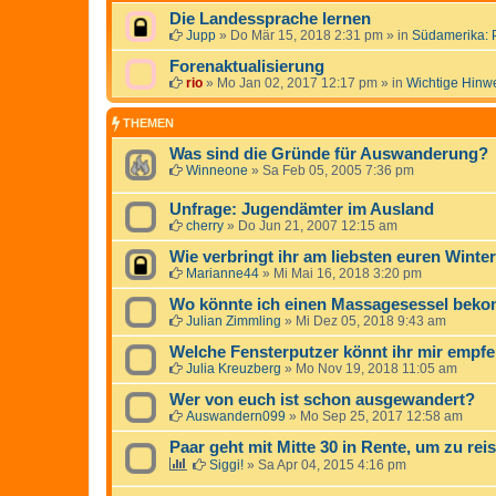
Die Landessprache lernen
Jupp
»
Do Mär 15, 2018 2:31 pm
» in
Südamerika: 
Forenaktualisierung
rio
»
Mo Jan 02, 2017 12:17 pm
» in
Wichtige Hinw
THEMEN
Was sind die Gründe für Auswanderung?
Winneone
»
Sa Feb 05, 2005 7:36 pm
Unfrage: Jugendämter im Ausland
cherry
»
Do Jun 21, 2007 12:15 am
Wie verbringt ihr am liebsten euren Winte
Marianne44
»
Mi Mai 16, 2018 3:20 pm
Wo könnte ich einen Massagesessel bek
Julian Zimmling
»
Mi Dez 05, 2018 9:43 am
Welche Fensterputzer könnt ihr mir empf
Julia Kreuzberg
»
Mo Nov 19, 2018 11:05 am
Wer von euch ist schon ausgewandert?
Auswandern099
»
Mo Sep 25, 2017 12:58 am
Paar geht mit Mitte 30 in Rente, um zu rei
Siggi!
»
Sa Apr 04, 2015 4:16 pm