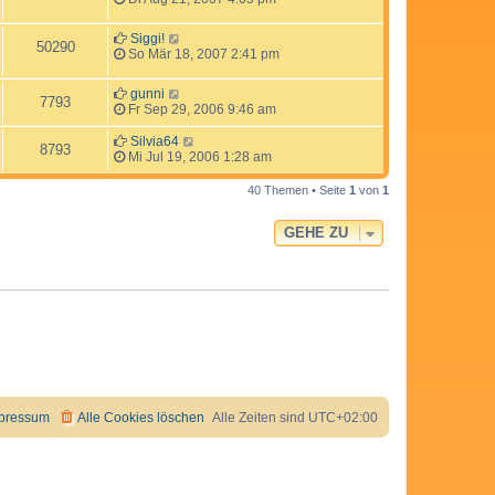
Siggi!
50290
So Mär 18, 2007 2:41 pm
gunni
7793
Fr Sep 29, 2006 9:46 am
Silvia64
8793
Mi Jul 19, 2006 1:28 am
40 Themen • Seite
1
von
1
GEHE ZU
pressum
Alle Cookies löschen
Alle Zeiten sind
UTC+02:00