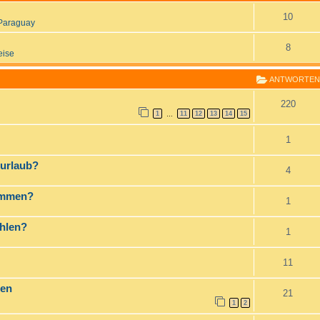
10
Paraguay
8
eise
ANTWORTEN
220
1
11
12
13
14
15
…
1
rurlaub?
4
ommen?
1
ehlen?
1
11
sen
21
1
2