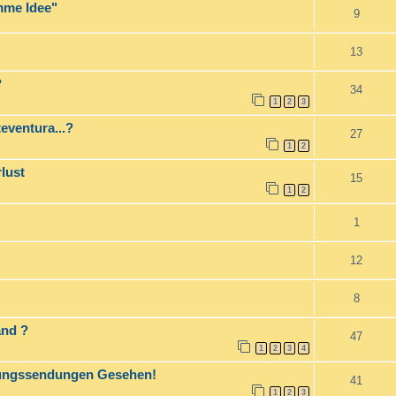
umme Idee"
9
13
?
34
1
2
3
teventura...?
27
1
2
lust
15
1
2
1
12
8
and ?
47
1
2
3
4
rungssendungen Gesehen!
41
1
2
3