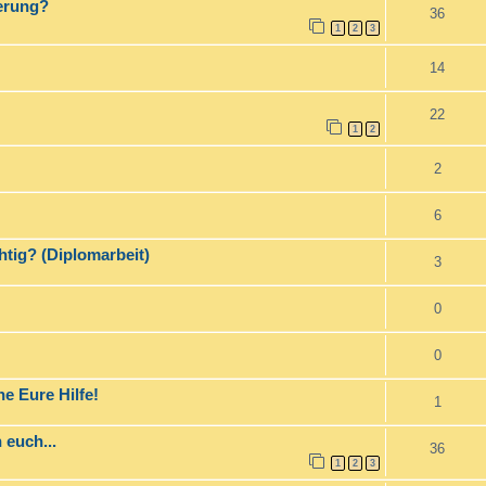
derung?
36
1
2
3
14
22
1
2
2
6
htig? (Diplomarbeit)
3
0
0
e Eure Hilfe!
1
 euch...
36
1
2
3