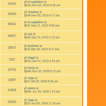
el capitalino
16431
Do Nov 04, 2010 6:38 am
Joseline
26000
Mi Nov 03, 2010 4:17 pm
el capitalino
49531
Di Sep 21, 2010 9:06 pm
yuii
38027
Mi Sep 15, 2010 2:15 pm
kurtchen
29037
Di Mär 30, 2010 9:27 pm
Siggi!
7922
Do Jan 07, 2010 4:34 pm
henry
20762
Mo Nov 30, 2009 8:15 pm
Jupp
14087
Fr Okt 09, 2009 9:36 am
pierre
61858
Mo Jun 29, 2009 1:43 am
Jupp
63910
Di Jun 09, 2009 11:29 am