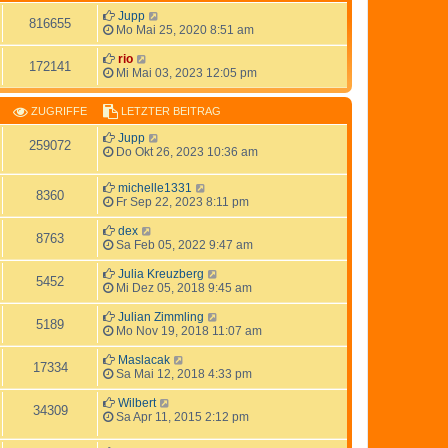
Jupp
816655
Mo Mai 25, 2020 8:51 am
rio
172141
Mi Mai 03, 2023 12:05 pm
ZUGRIFFE
LETZTER BEITRAG
Jupp
259072
Do Okt 26, 2023 10:36 am
michelle1331
8360
Fr Sep 22, 2023 8:11 pm
dex
8763
Sa Feb 05, 2022 9:47 am
Julia Kreuzberg
5452
Mi Dez 05, 2018 9:45 am
Julian Zimmling
5189
Mo Nov 19, 2018 11:07 am
Maslacak
17334
Sa Mai 12, 2018 4:33 pm
Wilbert
34309
Sa Apr 11, 2015 2:12 pm