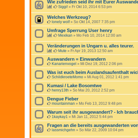
Wie zufrieden seid ihr mit Eurer Auswan
Siggi!
»
Fr Okt 10, 2014 6:53 pm
Welches Werkzeug?
lonely wolf
»
So Okt 14, 2007 7:35 pm
Umfrage Sperrung User henry
Mexikan
»
Mo Feb 10, 2014 12:00 am
Veränderungen in Ungarn u. alles teurer.
Mute
»
Fr Apr 19, 2013 12:50 am
Auswandern = Einwandern
Kanarienvogel
»
Mi Dez 19, 2012 2:06 pm
Was ist euch beim Auslandsaufenthalt wic
SchildkroeteMomo
»
Mi Aug 01, 2012 1:41 pm
Kumasi / Lake Bosomtwe
henry13th
»
So Mai 20, 2012 2:52 pm
Dengue Fieber
mountainman
»
Mo Feb 13, 2012 9:48 pm
Warum seit ihr ausgewandert? - Ich brauch
1kaykay1
»
Mi Jan 11, 2012 5:44 pm
Fragen an die bereits ausgewanderten von
lassmichgehn
»
So Mär 22, 2009 10:04 pm