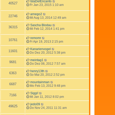
IslaDelEncanto
40527
Fr Jan 23, 2015 1:10 am
arnego2
22746
Mi Aug 13, 2014 12:49 am
Sascha Blodau
36315
Mi Feb 12, 2014 1:41 pm
remomr
10761
Fr Apr 19, 2013 2:15 pm
Kanarienvogel
11601
Do Dez 20, 2012 5:38 pm
meintag1
9681
Do Dez 06, 2012 7:57 am
henry13th
6363
So Mai 20, 2012 2:52 pm
mountainman
6687
Mo Feb 13, 2012 9:48 pm
Siggi!
7166
Mi Jan 11, 2012 8:02 pm
jedo09
49625
Do Nov 24, 2011 11:31 am