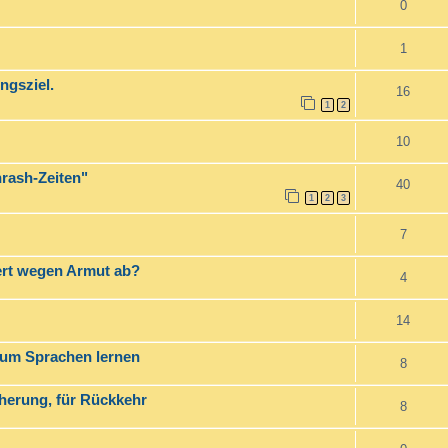
0
1
gsziel.
16
1
2
10
rash-Zeiten"
40
1
2
3
7
ert wegen Armut ab?
4
14
zum Sprachen lernen
8
herung, für Rückkehr
8