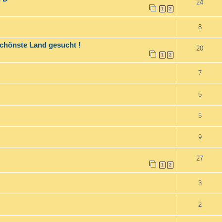
24
1
2
8
hönste Land gesucht !
20
1
2
7
5
5
9
27
1
2
3
2