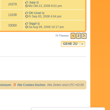
Jupp
24379
Mo Okt 13, 2008 8:01 pm
DK-Ursel
11638
Fr Sep 05, 2008 4:04 pm
Siggi!
33000
Sa Aug 09, 2008 10:17 pm
1
2
74 Themen
NÄCHSTE
GEHE ZU
pressum
Alle Cookies löschen
Alle Zeiten sind
UTC+02:00