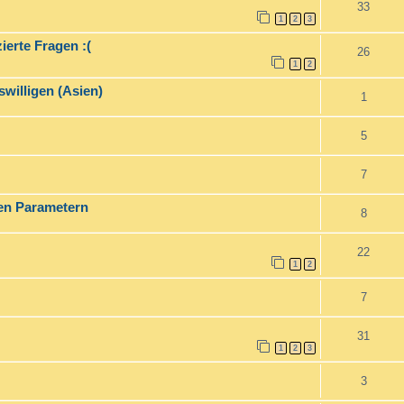
33
1
2
3
ierte Fragen :(
26
1
2
willigen (Asien)
1
5
7
ren Parametern
8
22
1
2
7
31
1
2
3
3