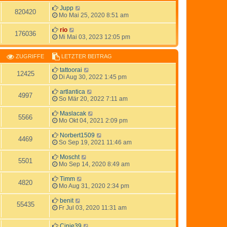
Jupp
820420
Mo Mai 25, 2020 8:51 am
rio
176036
Mi Mai 03, 2023 12:05 pm
ZUGRIFFE
LETZTER BEITRAG
tattoorai
12425
Di Aug 30, 2022 1:45 pm
artlantica
4997
So Mär 20, 2022 7:11 am
Maslacak
5566
Mo Okt 04, 2021 2:09 pm
Norbert1509
4469
So Sep 19, 2021 11:46 am
Moscht
5501
Mo Sep 14, 2020 8:49 am
Timm
4820
Mo Aug 31, 2020 2:34 pm
benit
55435
Fr Jul 03, 2020 11:31 am
Cinie39