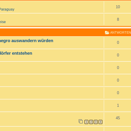
10
Paraguay
8
eise
ANTWORTEN
enegro auswandern würden
0
rfer entstehen
0
0
0
0
1
45
1
2
3
4