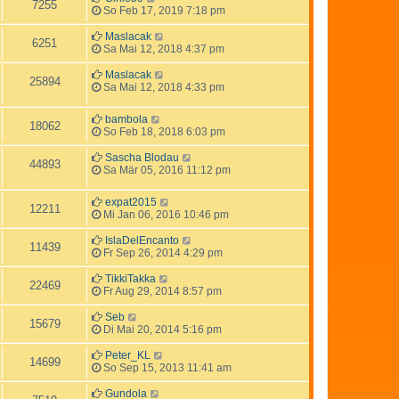
7255
So Feb 17, 2019 7:18 pm
Maslacak
6251
Sa Mai 12, 2018 4:37 pm
Maslacak
25894
Sa Mai 12, 2018 4:33 pm
bambola
18062
So Feb 18, 2018 6:03 pm
Sascha Blodau
44893
Sa Mär 05, 2016 11:12 pm
expat2015
12211
Mi Jan 06, 2016 10:46 pm
IslaDelEncanto
11439
Fr Sep 26, 2014 4:29 pm
TikkiTakka
22469
Fr Aug 29, 2014 8:57 pm
Seb
15679
Di Mai 20, 2014 5:16 pm
Peter_KL
14699
So Sep 15, 2013 11:41 am
Gundola