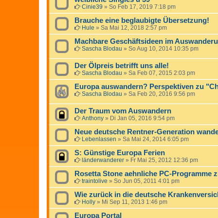
Cinie39
»
So Feb 17, 2019 7:18 pm
Brauche eine beglaubigte Übersetzung!
Hule
»
Sa Mai 12, 2018 2:57 pm
Machbare Geschäftsideen im Auswanderun
Sascha Blodau
»
So Aug 10, 2014 10:35 pm
Der Ölpreis betrifft uns alle!
Sascha Blodau
»
Sa Feb 07, 2015 2:03 pm
Europa auswandern? Perspektiven zu "Ch
Sascha Blodau
»
Sa Feb 20, 2016 9:56 pm
Der Traum vom Auswandern
Anthony
»
Di Jan 05, 2016 9:54 pm
Neue deutsche Rentner-Generation wand
Lebenlassen
»
Sa Mai 24, 2014 6:05 pm
S: Günstige Europa Ferien
länderwanderer
»
Fr Mai 25, 2012 12:36 pm
Rosetta Stone aehnliche PC-Programme 
traintolive
»
So Jun 05, 2011 4:01 pm
Wie zurück in die deutsche Krankenversic
Holly
»
Mi Sep 11, 2013 1:46 pm
Europa Portal