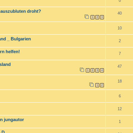
0
 auszubluten droht?
40
1
2
3
10
nd _ Bulgarien
2
n helfen!
7
usland
47
1
2
3
4
18
1
2
6
12
en jungautor
1
n D