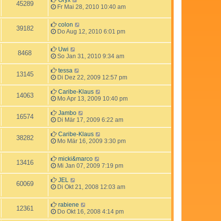
45289
Fr Mai 28, 2010 10:40 am
colon
39182
Do Aug 12, 2010 6:01 pm
Uwi
8468
So Jan 31, 2010 9:34 am
tessa
13145
Di Dez 22, 2009 12:57 pm
Caribe-Klaus
14063
Mo Apr 13, 2009 10:40 pm
Jambo
16574
Di Mär 17, 2009 6:22 am
Caribe-Klaus
38282
Mo Mär 16, 2009 3:30 pm
micki&marco
13416
Mi Jan 07, 2009 7:19 pm
JEL
60069
Di Okt 21, 2008 12:03 am
rabiene
12361
Do Okt 16, 2008 4:14 pm