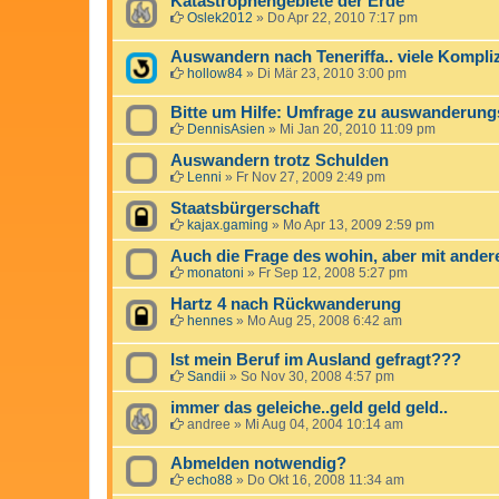
Katastrophengebiete der Erde
Oslek2012
»
Do Apr 22, 2010 7:17 pm
Auswandern nach Teneriffa.. viele Kompliz
hollow84
»
Di Mär 23, 2010 3:00 pm
Bitte um Hilfe: Umfrage zu auswanderungs
DennisAsien
»
Mi Jan 20, 2010 11:09 pm
Auswandern trotz Schulden
Lenni
»
Fr Nov 27, 2009 2:49 pm
Staatsbürgerschaft
kajax.gaming
»
Mo Apr 13, 2009 2:59 pm
Auch die Frage des wohin, aber mit ande
monatoni
»
Fr Sep 12, 2008 5:27 pm
Hartz 4 nach Rückwanderung
hennes
»
Mo Aug 25, 2008 6:42 am
Ist mein Beruf im Ausland gefragt???
Sandii
»
So Nov 30, 2008 4:57 pm
immer das geleiche..geld geld geld..
andree
»
Mi Aug 04, 2004 10:14 am
Abmelden notwendig?
echo88
»
Do Okt 16, 2008 11:34 am