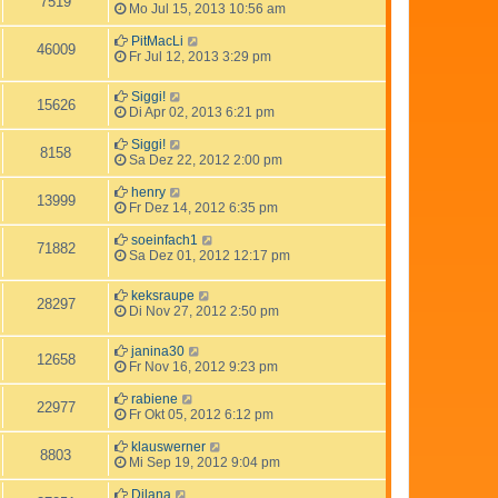
7519
Mo Jul 15, 2013 10:56 am
PitMacLi
46009
Fr Jul 12, 2013 3:29 pm
Siggi!
15626
Di Apr 02, 2013 6:21 pm
Siggi!
8158
Sa Dez 22, 2012 2:00 pm
henry
13999
Fr Dez 14, 2012 6:35 pm
soeinfach1
71882
Sa Dez 01, 2012 12:17 pm
keksraupe
28297
Di Nov 27, 2012 2:50 pm
janina30
12658
Fr Nov 16, 2012 9:23 pm
rabiene
22977
Fr Okt 05, 2012 6:12 pm
klauswerner
8803
Mi Sep 19, 2012 9:04 pm
Dilana