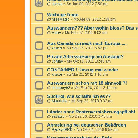
lillesol
»
Sa Jun 09, 2012 7:50 am
Wichtige frage
MissMagic
»
Mo Apr 09, 2012 1:39 pm
Auswandern??? Aber wohin bloss? Das sc
Harry
»
Mo Feb 07, 2011 6:02 pm
Aus Canada zurueck nach Europa ....
xracer
»
So Sep 25, 2011 6:52 pm
Private Altersvorsorge im Ausland?
JoMay
»
Mo Okt 10, 2011 10:45 am
CONTAINER / Umzug mal wieder
xracer
»
Sa Mai 21, 2011 4:16 pm
Auswandern schon mit 18 sinnvoll ?!
italiaboy92
»
Mo Feb 28, 2011 2:14 pm
Südtirol, wie schaffe ich es??
Mauriella
»
Mi Sep 22, 2010 9:32 am
Länder ohne Rentenversicherungspflicht
savatso
»
Mo Dez 06, 2010 2:43 pm
Abmeldung bei deutschen Behörden
ByeByeBRD
»
Mo Okt 04, 2010 9:58 am