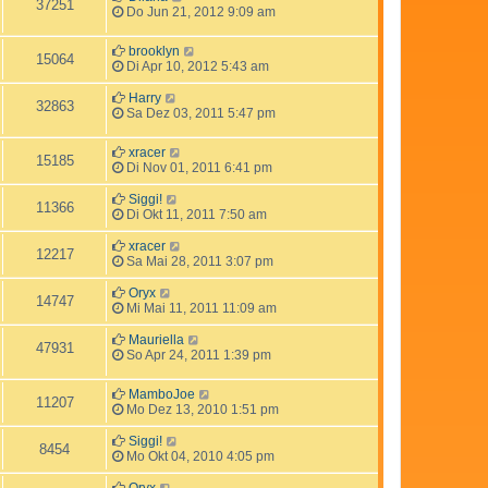
37251
Do Jun 21, 2012 9:09 am
brooklyn
15064
Di Apr 10, 2012 5:43 am
Harry
32863
Sa Dez 03, 2011 5:47 pm
xracer
15185
Di Nov 01, 2011 6:41 pm
Siggi!
11366
Di Okt 11, 2011 7:50 am
xracer
12217
Sa Mai 28, 2011 3:07 pm
Oryx
14747
Mi Mai 11, 2011 11:09 am
Mauriella
47931
So Apr 24, 2011 1:39 pm
MamboJoe
11207
Mo Dez 13, 2010 1:51 pm
Siggi!
8454
Mo Okt 04, 2010 4:05 pm
Oryx