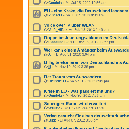
Gundola
»
Mo Jul 15, 2013 10:56 am
EU - eine Krake, die Deutschland langsam
PitMacLi
»
So Jul 07, 2013 9:04 am
Voice over IP über WLAN
VoIP_Hilfe
»
Mo Feb 18, 2013 1:46 pm
Doppelbesteuerungsabkommen Deutschla
madarine123
»
Di Dez 18, 2012 12:52 pm
Wer kann einem Anfänger beim Auswander
Alf
»
Di Aug 31, 2010 3:04 pm
Billig telefonieren von Deutschland ins A
jjj
»
Mi Nov 10, 2010 3:38 pm
Der Traum vom Auswandern
DieBelle89
»
So Mai 13, 2012 2:39 pm
Krise in EU - was passiert mit uns?
Gundola
»
Mi Nov 30, 2011 7:56 am
Schengen-Raum wird erweitert
v8rulez
»
Do Dez 06, 2007 9:39 pm
Verlag gesucht für einen deutschturkisch
Jupp
»
Di Aug 07, 2012 3:06 pm
Krankenbehandlung und Zweitwohnsitz i