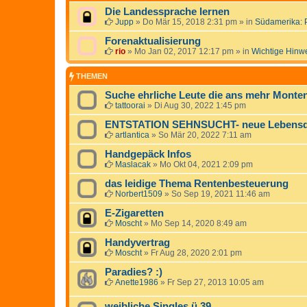
Die Landessprache lernen
Jupp
»
Do Mär 15, 2018 2:31 pm
» in
Südamerika: 
Forenaktualisierung
rio
»
Mo Jan 02, 2017 12:17 pm
» in
Wichtige Hinw
THEMEN
Suche ehrliche Leute die ans mehr Mont
tattoorai
»
Di Aug 30, 2022 1:45 pm
ENTSTATION SEHNSUCHT- neue Lebensdö
artlantica
»
So Mär 20, 2022 7:11 am
Handgepäck Infos
Maslacak
»
Mo Okt 04, 2021 2:09 pm
das leidige Thema Rentenbesteuerung
Norbert1509
»
So Sep 19, 2021 11:46 am
E-Zigaretten
Moscht
»
Mo Sep 14, 2020 8:49 am
Handyvertrag
Moscht
»
Fr Aug 28, 2020 2:01 pm
Paradies? :)
Anette1986
»
Fr Sep 27, 2013 10:05 am
weibliche Singles ü 39