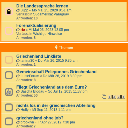
Die Landessprache lernen
Jupp
«
Mo Mai 25, 2020 8:51 am
Verfasst in
Südamerika: Paraguay
Antworten:
10
Forenaktualisierung
rio
«
Mi Mai 03, 2023 12:05 pm
Verfasst in
Wichtige Hinweise
Antworten:
8
Themen
Griechenland Linkliste
janina30
«
Do Mär 26, 2015 9:35 am
Antworten:
1
Gemeinschaft Peleponnes Griechenland
LuiseForum
«
Do Mär 28, 2019 8:30 pm
Antworten:
8
Fliegt Griechenland aus dem Euro?
Sascha Blodau
«
So Jul 12, 2015 11:37 pm
Antworten:
50
1
2
3
4
nichts los in der griechischen Abteilung
Holly
«
Mi Sep 11, 2013 1:11 pm
griechenland ohne job?
brooklyn
«
Fr Apr 27, 2012 7:30 pm
Antworten:
7