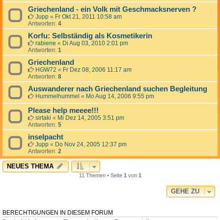
Griechenland - ein Volk mit Geschmacksnerven ?
Jupp
«
Fr Okt 21, 2011 10:58 am
Antworten:
4
Korfu: Selbständig als Kosmetikerin
rabiene
«
Di Aug 03, 2010 2:01 pm
Antworten:
1
Griechenland
HGW72
«
Fr Dez 08, 2006 11:17 am
Antworten:
8
Auswanderer nach Griechenland suchen Begleitung
Hummelhummel
«
Mo Aug 14, 2006 9:55 pm
Please help meeee!!!
sirtaki
«
Mi Dez 14, 2005 3:51 pm
Antworten:
5
inselpacht
Jupp
«
Do Nov 24, 2005 12:37 pm
Antworten:
2
NEUES THEMA
11 Themen • Seite
1
von
1
GEHE ZU
BERECHTIGUNGEN IN DIESEM FORUM