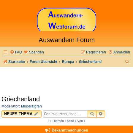
Auswandern Forum
FAQ
Spenden
Registrieren
Anmelden
S
Startseite
Foren-Übersicht
Europa
Griechenland
u
c
h
e
Griechenland
Moderator:
Moderatoren
SUCHE
ERWEITERTE 
NEUES THEMA
11 Themen • Seite
1
von
1
Bekanntmachungen