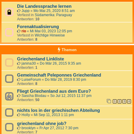
Die Landessprache lernen
Jupp
«
Mo Mai 25, 2020 8:51 am
Verfasst in
Südamerika: Paraguay
Antworten:
10
Forenaktualisierung
rio
«
Mi Mai 03, 2023 12:05 pm
Verfasst in
Wichtige Hinweise
Antworten:
8
Themen
Griechenland Linkliste
janina30
«
Do Mär 26, 2015 9:35 am
Antworten:
1
Gemeinschaft Peleponnes Griechenland
LuiseForum
«
Do Mär 28, 2019 8:30 pm
Antworten:
8
Fliegt Griechenland aus dem Euro?
Sascha Blodau
«
So Jul 12, 2015 11:37 pm
Antworten:
50
1
2
3
4
nichts los in der griechischen Abteilung
Holly
«
Mi Sep 11, 2013 1:11 pm
griechenland ohne job?
brooklyn
«
Fr Apr 27, 2012 7:30 pm
Antworten:
7