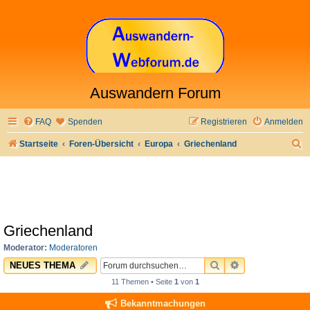
Auswandern Forum
FAQ
Spenden
Registrieren
Anmelden
S
Startseite
Foren-Übersicht
Europa
Griechenland
u
c
h
e
Griechenland
Moderator:
Moderatoren
SUCHE
ERWEITERTE 
NEUES THEMA
11 Themen • Seite
1
von
1
Bekanntmachungen