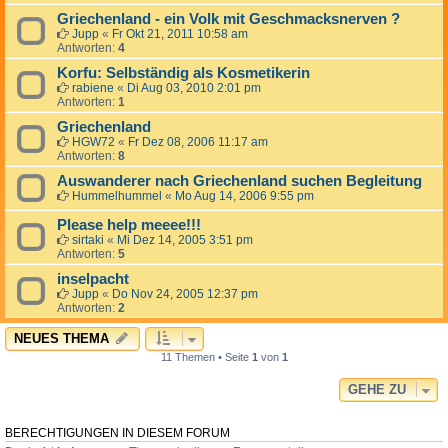
Griechenland - ein Volk mit Geschmacksnerven ?
Jupp
«
Fr Okt 21, 2011 10:58 am
Antworten:
4
Korfu: Selbständig als Kosmetikerin
rabiene
«
Di Aug 03, 2010 2:01 pm
Antworten:
1
Griechenland
HGW72
«
Fr Dez 08, 2006 11:17 am
Antworten:
8
Auswanderer nach Griechenland suchen Begleitung
Hummelhummel
«
Mo Aug 14, 2006 9:55 pm
Please help meeee!!!
sirtaki
«
Mi Dez 14, 2005 3:51 pm
Antworten:
5
inselpacht
Jupp
«
Do Nov 24, 2005 12:37 pm
Antworten:
2
NEUES THEMA
11 Themen • Seite
1
von
1
GEHE ZU
BERECHTIGUNGEN IN DIESEM FORUM