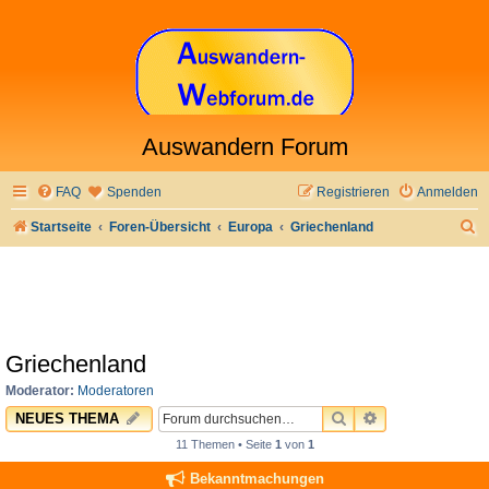
Auswandern Forum
FAQ
Spenden
Registrieren
Anmelden
S
Startseite
Foren-Übersicht
Europa
Griechenland
u
c
h
e
Griechenland
Moderator:
Moderatoren
SUCHE
ERWEITERTE 
NEUES THEMA
11 Themen • Seite
1
von
1
Bekanntmachungen