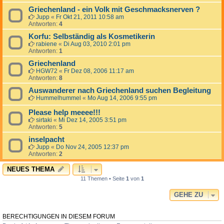
Griechenland - ein Volk mit Geschmacksnerven ?
Jupp
«
Fr Okt 21, 2011 10:58 am
Antworten:
4
Korfu: Selbständig als Kosmetikerin
rabiene
«
Di Aug 03, 2010 2:01 pm
Antworten:
1
Griechenland
HGW72
«
Fr Dez 08, 2006 11:17 am
Antworten:
8
Auswanderer nach Griechenland suchen Begleitung
Hummelhummel
«
Mo Aug 14, 2006 9:55 pm
Please help meeee!!!
sirtaki
«
Mi Dez 14, 2005 3:51 pm
Antworten:
5
inselpacht
Jupp
«
Do Nov 24, 2005 12:37 pm
Antworten:
2
NEUES THEMA
11 Themen • Seite
1
von
1
GEHE ZU
BERECHTIGUNGEN IN DIESEM FORUM