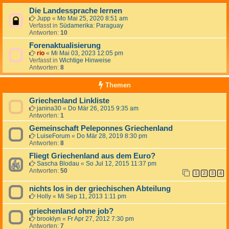
Die Landessprache lernen
Jupp
«
Mo Mai 25, 2020 8:51 am
Verfasst in
Südamerika: Paraguay
Antworten:
10
Forenaktualisierung
rio
«
Mi Mai 03, 2023 12:05 pm
Verfasst in
Wichtige Hinweise
Antworten:
8
Themen
Griechenland Linkliste
janina30
«
Do Mär 26, 2015 9:35 am
Antworten:
1
Gemeinschaft Peleponnes Griechenland
LuiseForum
«
Do Mär 28, 2019 8:30 pm
Antworten:
8
Fliegt Griechenland aus dem Euro?
Sascha Blodau
«
So Jul 12, 2015 11:37 pm
Antworten:
50
1
2
3
4
nichts los in der griechischen Abteilung
Holly
«
Mi Sep 11, 2013 1:11 pm
griechenland ohne job?
brooklyn
«
Fr Apr 27, 2012 7:30 pm
Antworten:
7