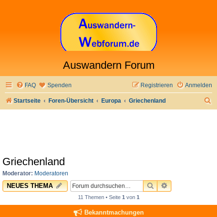
Auswandern Forum
FAQ
Spenden
Registrieren
Anmelden
S
Startseite
Foren-Übersicht
Europa
Griechenland
u
c
h
e
Griechenland
Moderator:
Moderatoren
SUCHE
ERWEITERTE 
NEUES THEMA
11 Themen • Seite
1
von
1
Bekanntmachungen