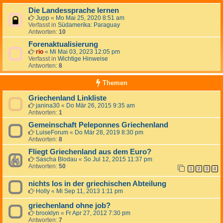
Die Landessprache lernen
Jupp
«
Mo Mai 25, 2020 8:51 am
Verfasst in
Südamerika: Paraguay
Antworten:
10
Forenaktualisierung
rio
«
Mi Mai 03, 2023 12:05 pm
Verfasst in
Wichtige Hinweise
Antworten:
8
Themen
Griechenland Linkliste
janina30
«
Do Mär 26, 2015 9:35 am
Antworten:
1
Gemeinschaft Peleponnes Griechenland
LuiseForum
«
Do Mär 28, 2019 8:30 pm
Antworten:
8
Fliegt Griechenland aus dem Euro?
Sascha Blodau
«
So Jul 12, 2015 11:37 pm
Antworten:
50
1
2
3
4
nichts los in der griechischen Abteilung
Holly
«
Mi Sep 11, 2013 1:11 pm
griechenland ohne job?
brooklyn
«
Fr Apr 27, 2012 7:30 pm
Antworten:
7