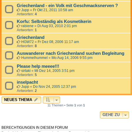
Griechenland - ein Volk mit Geschmacksnerven ?
Jupp
«
Fr Okt 21, 2011 10:58 am
Antworten:
4
Korfu: Selbständig als Kosmetikerin
rabiene
«
Di Aug 03, 2010 2:01 pm
Antworten:
1
Griechenland
HGW72
«
Fr Dez 08, 2006 11:17 am
Antworten:
8
Auswanderer nach Griechenland suchen Begleitung
Hummelhummel
«
Mo Aug 14, 2006 9:55 pm
Please help meeee!!!
sirtaki
«
Mi Dez 14, 2005 3:51 pm
Antworten:
5
inselpacht
Jupp
«
Do Nov 24, 2005 12:37 pm
Antworten:
2
NEUES THEMA
11 Themen • Seite
1
von
1
GEHE ZU
BERECHTIGUNGEN IN DIESEM FORUM