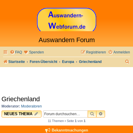
Auswandern Forum
FAQ
Spenden
Registrieren
Anmelden
S
Startseite
Foren-Übersicht
Europa
Griechenland
u
c
h
e
Griechenland
Moderator:
Moderatoren
SUCHE
ERWEITERTE 
NEUES THEMA
11 Themen • Seite
1
von
1
Bekanntmachungen