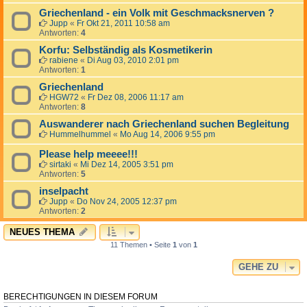
Griechenland - ein Volk mit Geschmacksnerven ?
Jupp
«
Fr Okt 21, 2011 10:58 am
Antworten:
4
Korfu: Selbständig als Kosmetikerin
rabiene
«
Di Aug 03, 2010 2:01 pm
Antworten:
1
Griechenland
HGW72
«
Fr Dez 08, 2006 11:17 am
Antworten:
8
Auswanderer nach Griechenland suchen Begleitung
Hummelhummel
«
Mo Aug 14, 2006 9:55 pm
Please help meeee!!!
sirtaki
«
Mi Dez 14, 2005 3:51 pm
Antworten:
5
inselpacht
Jupp
«
Do Nov 24, 2005 12:37 pm
Antworten:
2
NEUES THEMA
11 Themen • Seite
1
von
1
GEHE ZU
BERECHTIGUNGEN IN DIESEM FORUM