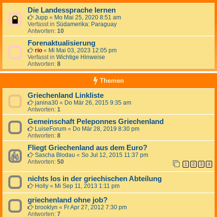
Die Landessprache lernen
Jupp
«
Mo Mai 25, 2020 8:51 am
Verfasst in
Südamerika: Paraguay
Antworten:
10
Forenaktualisierung
rio
«
Mi Mai 03, 2023 12:05 pm
Verfasst in
Wichtige Hinweise
Antworten:
8
Themen
Griechenland Linkliste
janina30
«
Do Mär 26, 2015 9:35 am
Antworten:
1
Gemeinschaft Peleponnes Griechenland
LuiseForum
«
Do Mär 28, 2019 8:30 pm
Antworten:
8
Fliegt Griechenland aus dem Euro?
Sascha Blodau
«
So Jul 12, 2015 11:37 pm
Antworten:
50
1
2
3
4
nichts los in der griechischen Abteilung
Holly
«
Mi Sep 11, 2013 1:11 pm
griechenland ohne job?
brooklyn
«
Fr Apr 27, 2012 7:30 pm
Antworten:
7