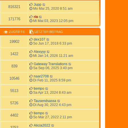
Jupp
816321
Mo Mai 25, 2020 8:51 am
rio
171776
Mi Mai 03, 2023 12:05 pm
ZUGRIFFE
LETZTER BEITRAG
dex107
19902
So Jun 17, 2018 6:33 pm
Alexyyy
1422
Mi Jan 14, 2026 11:21 am
Gateway Translations
839
Sa Sep 06, 2025 3:40 pm
naar2708
10546
Di Feb 11, 2025 8:59 pm
tiempo
5513
Sa Apr 13, 2024 8:43 am
Tausendsassa
5726
Di Aug 30, 2022 4:43 pm
tiempo
4402
So Mär 27, 2022 2:11 pm
Alicia2022
3752