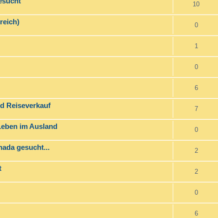
esucht
10
reich)
0
1
0
6
nd Reiseverkauf
7
 Leben im Ausland
0
ada gesucht...
2
t
2
0
6