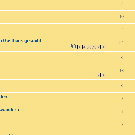
2
10
2
ein Gasthaus gesucht
84
1
2
3
4
5
6
3
16
1
2
3
nden
0
uswandern
3
0