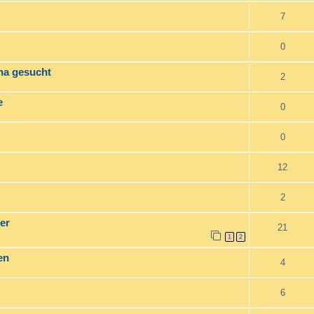
7
0
ina gesucht
2
e
0
0
12
2
er
21
1
2
en
4
6