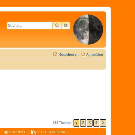
SUCHE
ERWEITERTE SUCHE
Registrieren
Anmelden
1
2
3
4
156 Themen
NÄCHSTE
ZUGRIFFE
LETZTER BEITRAG