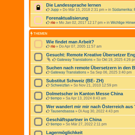
Die Landessprache lernen
Jupp
»
Do Mär 15, 2018 2:31 pm
» in
Südamerika: 
Forenaktualisierung
rio
»
Mo Jan 02, 2017 12:17 pm
» in
Wichtige Hinw
THEMEN
Wie findet man Arbeit?
rio
»
Do Apr 07, 2005 11:57 am
Gesucht: Remote Kreative Übersetzer Eng
Gateway Translations
»
So Okt 19, 2025 4:26 
Suchen nach remote Übersetzern in den B
Gateway Translations
»
Sa Sep 06, 2025 3:40 pm
Substitut Schweiz (BE- ZH)
Schweizfan
»
So Nov 21, 2010 12:59 pm
Dolmetscher in Kanton Messe China
tiempo
»
Sa Apr 13, 2024 8:43 am
Wer wandert mir mir nach Österreich aus 
Tausendsassa
»
Di Aug 30, 2022 4:43 pm
Geschäftspartner in China
tiempo
»
So Mär 27, 2022 2:11 pm
Lagermöglichkeit