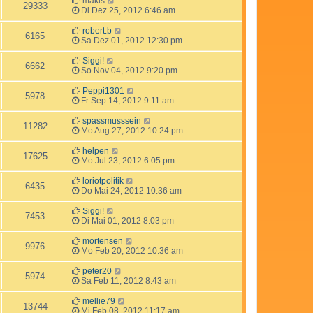
makis
29333
Di Dez 25, 2012 6:46 am
robert.b
6165
Sa Dez 01, 2012 12:30 pm
Siggi!
6662
So Nov 04, 2012 9:20 pm
Peppi1301
5978
Fr Sep 14, 2012 9:11 am
spassmusssein
11282
Mo Aug 27, 2012 10:24 pm
helpen
17625
Mo Jul 23, 2012 6:05 pm
loriotpolitik
6435
Do Mai 24, 2012 10:36 am
Siggi!
7453
Di Mai 01, 2012 8:03 pm
mortensen
9976
Mo Feb 20, 2012 10:36 am
peter20
5974
Sa Feb 11, 2012 8:43 am
mellie79
13744
Mi Feb 08, 2012 11:17 am