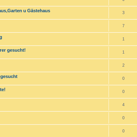
aus,Garten u Gästehaus
3
7
g
1
rer gesucht!
1
2
 gesucht
0
te!
0
4
0
0