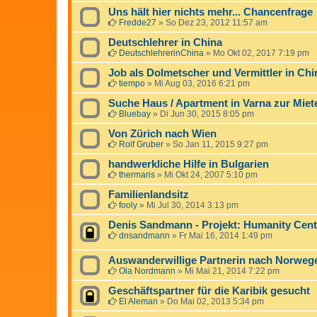
Uns hält hier nichts mehr... Chancenfrage
Fredde27
»
So Dez 23, 2012 11:57 am
Deutschlehrer in China
DeutschlehrerinChina
»
Mo Okt 02, 2017 7:19 pm
Job als Dolmetscher und Vermittler in Ch
tiempo
»
Mi Aug 03, 2016 6:21 pm
Suche Haus / Apartment in Varna zur Miet
Bluebay
»
Di Jun 30, 2015 8:05 pm
Von Zürich nach Wien
Rolf Gruber
»
So Jan 11, 2015 9:27 pm
handwerkliche Hilfe in Bulgarien
thermaris
»
Mi Okt 24, 2007 5:10 pm
Familienlandsitz
fooly
»
Mi Jul 30, 2014 3:13 pm
Denis Sandmann - Projekt: Humanity Cent
dnsandmann
»
Fr Mai 16, 2014 1:49 pm
Auswanderwillige Partnerin nach Norweg
Ola Nordmann
»
Mi Mai 21, 2014 7:22 pm
Geschäftspartner für die Karibik gesucht
El Aleman
»
Do Mai 02, 2013 5:34 pm