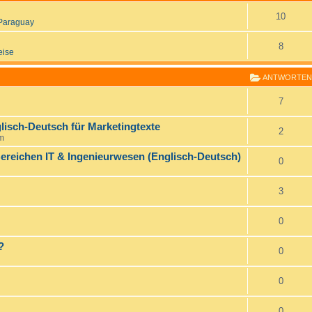
10
Paraguay
8
eise
ANTWORTEN
7
lisch-Deutsch für Marketingtexte
2
pm
ereichen IT & Ingenieurwesen (Englisch-Deutsch)
0
3
0
?
0
0
0