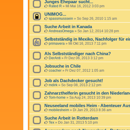
Junges Ehepaar sucht...
Rated R
»
Mi Mai 16, 2012 3:03 pm
UNIMOG...
spassmusssein
»
So Sep 26, 2010 1:15 am
Suche Arbeit in Kanada
AndreasOmega
»
So Jan 12, 2014 10:28 pm
Selbstständig in Mexiko, Nachfolger für 
primavera
»
Mi Okt 16, 2013 7:11 pm
Als Selbstständiger nach China?
DerAnti
»
Fr Dez 06, 2013 3:12 pm
Jobsuche in Chile
coacher
»
Fr Dez 07, 2012 1:05 am
Job als Dachdecker gesucht!
mdirk
»
So Sep 08, 2013 2:12 pm
Zahnarzthelferin gesucht in den Niederla
Tom-home
»
Sa Aug 24, 2013 10:39 pm
Neuseeland mobiles Heim - Abenteuer A
mobilesheim
»
Di Jan 29, 2013 8:36 am
Suche Arbeit in Rotterdam
Tex
»
Do Jan 31, 2013 5:10 pm