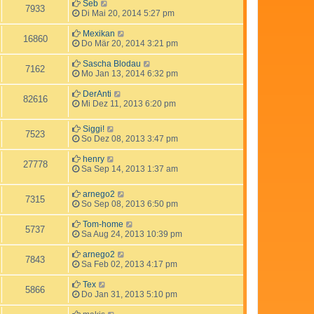
Seb
7933
Di Mai 20, 2014 5:27 pm
Mexikan
16860
Do Mär 20, 2014 3:21 pm
Sascha Blodau
7162
Mo Jan 13, 2014 6:32 pm
DerAnti
82616
Mi Dez 11, 2013 6:20 pm
Siggi!
7523
So Dez 08, 2013 3:47 pm
henry
27778
Sa Sep 14, 2013 1:37 am
arnego2
7315
So Sep 08, 2013 6:50 pm
Tom-home
5737
Sa Aug 24, 2013 10:39 pm
arnego2
7843
Sa Feb 02, 2013 4:17 pm
Tex
5866
Do Jan 31, 2013 5:10 pm