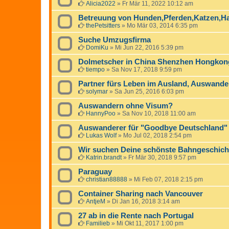
Alicia2022
»
Fr Mär 11, 2022 10:12 am
Betreuung von Hunden,Pferden,Katzen,H
thePetsitters
»
Mo Mär 03, 2014 6:35 pm
Suche Umzugsfirma
DomiKu
»
Mi Jun 22, 2016 5:39 pm
Dolmetscher in China Shenzhen Hongkon
tiempo
»
Sa Nov 17, 2018 9:59 pm
Partner fürs Leben im Ausland, Auswande
solymar
»
Sa Jun 25, 2016 6:03 pm
Auswandern ohne Visum?
HannyPoo
»
Sa Nov 10, 2018 11:00 am
Auswanderer für "Goodbye Deutschland"
Lukas Wolf
»
Mo Jul 02, 2018 2:54 pm
Wir suchen Deine schönste Bahngeschich
Katrin.brandt
»
Fr Mär 30, 2018 9:57 pm
Paraguay
christian88888
»
Mi Feb 07, 2018 2:15 pm
Container Sharing nach Vancouver
AntjeM
»
Di Jan 16, 2018 3:14 am
27 ab in die Rente nach Portugal
Familieb
»
Mi Okt 11, 2017 1:00 pm