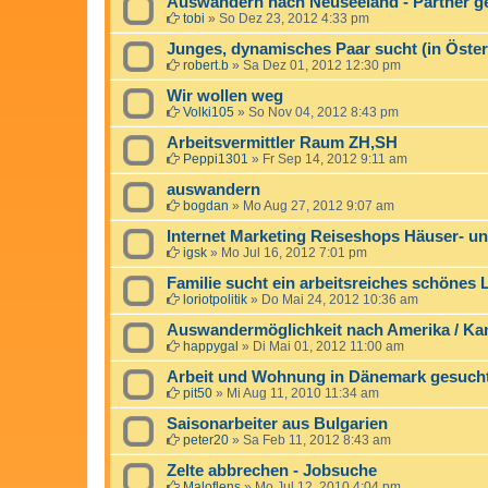
Auswandern nach Neuseeland - Partner g
tobi
»
So Dez 23, 2012 4:33 pm
Junges, dynamisches Paar sucht (in Öster
robert.b
»
Sa Dez 01, 2012 12:30 pm
Wir wollen weg
Volki105
»
So Nov 04, 2012 8:43 pm
Arbeitsvermittler Raum ZH,SH
Peppi1301
»
Fr Sep 14, 2012 9:11 am
auswandern
bogdan
»
Mo Aug 27, 2012 9:07 am
Internet Marketing Reiseshops Häuser- u
igsk
»
Mo Jul 16, 2012 7:01 pm
Familie sucht ein arbeitsreiches schönes
loriotpolitik
»
Do Mai 24, 2012 10:36 am
Auswandermöglichkeit nach Amerika / Kan
happygal
»
Di Mai 01, 2012 11:00 am
Arbeit und Wohnung in Dänemark gesuch
pit50
»
Mi Aug 11, 2010 11:34 am
Saisonarbeiter aus Bulgarien
peter20
»
Sa Feb 11, 2012 8:43 am
Zelte abbrechen - Jobsuche
Maloflens
»
Mo Jul 12, 2010 4:04 pm