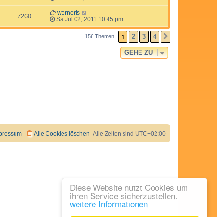
werneris
7260
Sa Jul 02, 2011 10:45 pm
1
2
3
4
156 Themen
NÄCHSTE
GEHE ZU
pressum
Alle Cookies löschen
Alle Zeiten sind
UTC+02:00
Diese Website nutzt Cookies um
ihren Service sicherzustellen.
weitere Informationen