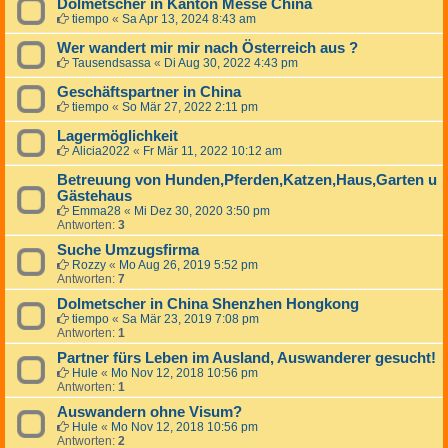
Dolmetscher in Kanton Messe China
tiempo
«
Sa Apr 13, 2024 8:43 am
Wer wandert mir mir nach Österreich aus ?
Tausendsassa
«
Di Aug 30, 2022 4:43 pm
Geschäftspartner in China
tiempo
«
So Mär 27, 2022 2:11 pm
Lagermöglichkeit
Alicia2022
«
Fr Mär 11, 2022 10:12 am
Betreuung von Hunden,Pferden,Katzen,Haus,Garten u
Gästehaus
Emma28
«
Mi Dez 30, 2020 3:50 pm
Antworten:
3
Suche Umzugsfirma
Rozzy
«
Mo Aug 26, 2019 5:52 pm
Antworten:
7
Dolmetscher in China Shenzhen Hongkong
tiempo
«
Sa Mär 23, 2019 7:08 pm
Antworten:
1
Partner fürs Leben im Ausland, Auswanderer gesucht!
Hule
«
Mo Nov 12, 2018 10:56 pm
Antworten:
1
Auswandern ohne Visum?
Hule
«
Mo Nov 12, 2018 10:56 pm
Antworten:
2