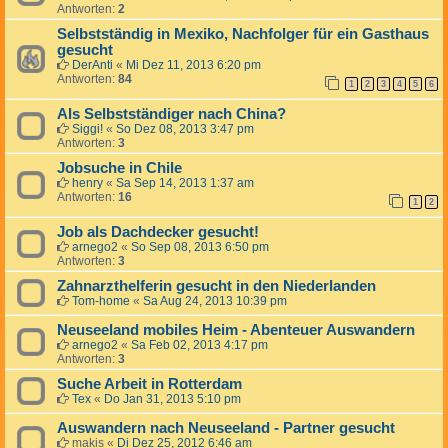
Antworten:
2
Selbstständig in Mexiko, Nachfolger für ein Gasthaus
gesucht
DerAnti
«
Mi Dez 11, 2013 6:20 pm
Antworten:
84
1
2
3
4
5
6
Als Selbstständiger nach China?
Siggi!
«
So Dez 08, 2013 3:47 pm
Antworten:
3
Jobsuche in Chile
henry
«
Sa Sep 14, 2013 1:37 am
Antworten:
16
1
2
Job als Dachdecker gesucht!
arnego2
«
So Sep 08, 2013 6:50 pm
Antworten:
3
Zahnarzthelferin gesucht in den Niederlanden
Tom-home
«
Sa Aug 24, 2013 10:39 pm
Neuseeland mobiles Heim - Abenteuer Auswandern
arnego2
«
Sa Feb 02, 2013 4:17 pm
Antworten:
3
Suche Arbeit in Rotterdam
Tex
«
Do Jan 31, 2013 5:10 pm
Auswandern nach Neuseeland - Partner gesucht
makis
«
Di Dez 25, 2012 6:46 am