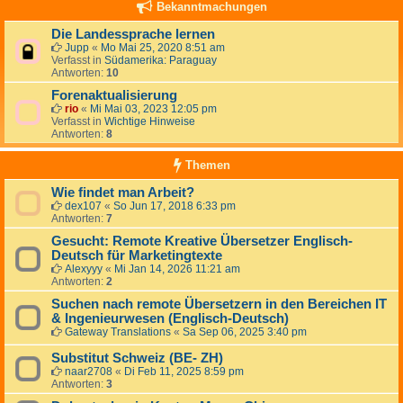
Bekanntmachungen
Die Landessprache lernen
Jupp
«
Mo Mai 25, 2020 8:51 am
Verfasst in
Südamerika: Paraguay
Antworten:
10
Forenaktualisierung
rio
«
Mi Mai 03, 2023 12:05 pm
Verfasst in
Wichtige Hinweise
Antworten:
8
Themen
Wie findet man Arbeit?
dex107
«
So Jun 17, 2018 6:33 pm
Antworten:
7
Gesucht: Remote Kreative Übersetzer Englisch-
Deutsch für Marketingtexte
Alexyyy
«
Mi Jan 14, 2026 11:21 am
Antworten:
2
Suchen nach remote Übersetzern in den Bereichen IT
& Ingenieurwesen (Englisch-Deutsch)
Gateway Translations
«
Sa Sep 06, 2025 3:40 pm
Substitut Schweiz (BE- ZH)
naar2708
«
Di Feb 11, 2025 8:59 pm
Antworten:
3