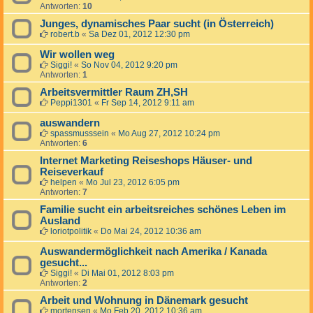
Antworten:
10
Junges, dynamisches Paar sucht (in Österreich)
robert.b
«
Sa Dez 01, 2012 12:30 pm
Wir wollen weg
Siggi!
«
So Nov 04, 2012 9:20 pm
Antworten:
1
Arbeitsvermittler Raum ZH,SH
Peppi1301
«
Fr Sep 14, 2012 9:11 am
auswandern
spassmusssein
«
Mo Aug 27, 2012 10:24 pm
Antworten:
6
Internet Marketing Reiseshops Häuser- und
Reiseverkauf
helpen
«
Mo Jul 23, 2012 6:05 pm
Antworten:
7
Familie sucht ein arbeitsreiches schönes Leben im
Ausland
loriotpolitik
«
Do Mai 24, 2012 10:36 am
Auswandermöglichkeit nach Amerika / Kanada
gesucht...
Siggi!
«
Di Mai 01, 2012 8:03 pm
Antworten:
2
Arbeit und Wohnung in Dänemark gesucht
mortensen
«
Mo Feb 20, 2012 10:36 am