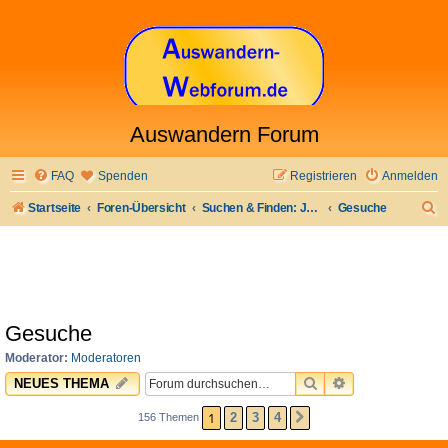
Auswandern Forum
FAQ
Spenden
Registrieren
Anmelden
S
Startseite
Foren-Übersicht
Suchen & Finden: Jobs & Arbeit und anderes
Gesuche
u
c
h
e
Gesuche
Moderator:
Moderatoren
SUCHE
ERWEITERTE 
NEUES THEMA
1
2
3
4
156 Themen
NÄCHSTE