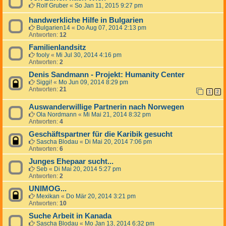
Rolf Gruber
«
So Jan 11, 2015 9:27 pm
handwerkliche Hilfe in Bulgarien
Bulgarien14
«
Do Aug 07, 2014 2:13 pm
Antworten:
12
Familienlandsitz
fooly
«
Mi Jul 30, 2014 4:16 pm
Antworten:
2
Denis Sandmann - Projekt: Humanity Center
Siggi!
«
Mo Jun 09, 2014 8:29 pm
Antworten:
21
1
2
Auswanderwillige Partnerin nach Norwegen
Ola Nordmann
«
Mi Mai 21, 2014 8:32 pm
Antworten:
4
Geschäftspartner für die Karibik gesucht
Sascha Blodau
«
Di Mai 20, 2014 7:06 pm
Antworten:
6
Junges Ehepaar sucht...
Seb
«
Di Mai 20, 2014 5:27 pm
Antworten:
2
UNIMOG...
Mexikan
«
Do Mär 20, 2014 3:21 pm
Antworten:
10
Suche Arbeit in Kanada
Sascha Blodau
«
Mo Jan 13, 2014 6:32 pm