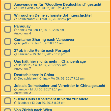
Auswanderer für "Goodbye Deutschland" gesucht
Lukas Wolf
«
Mo Jul 02, 2018 2:54 pm
Wir suchen Deine schönste Bahngeschichte!
Katrin.brandt
«
Fr Mär 30, 2018 9:57 pm
Paraguay
donk
«
Mo Feb 12, 2018 12:35 am
Antworten:
4
Container Sharing nach Vancouver
AntjeM
«
Di Jan 16, 2018 3:14 am
27 ab in die Rente nach Portugal
Familieb
«
Mi Okt 11, 2017 1:00 pm
Uns hält hier nichts mehr... Chancenfrage
Bousri02
«
Sa Okt 07, 2017 8:22 am
Antworten:
7
Deutschlehrer in China
DeutschlehrerinChina
«
Mo Okt 02, 2017 7:19 pm
Job als Dolmetscher und Vermittler in China gesucht
tiempo
«
Mi Jul 05, 2017 9:14 pm
Antworten:
2
Suche Haus / Apartment in Varna zur Miete
Bluebay
«
Di Jun 30, 2015 8:05 pm
Von Zürich nach Wien