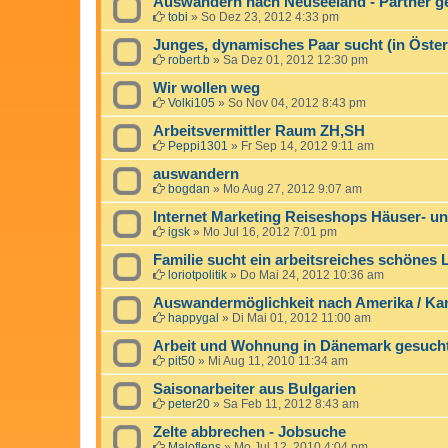
Auswandern nach Neuseeland - Partner g
tobi
»
So Dez 23, 2012 4:33 pm
Junges, dynamisches Paar sucht (in Öster
robert.b
»
Sa Dez 01, 2012 12:30 pm
Wir wollen weg
Volki105
»
So Nov 04, 2012 8:43 pm
Arbeitsvermittler Raum ZH,SH
Peppi1301
»
Fr Sep 14, 2012 9:11 am
auswandern
bogdan
»
Mo Aug 27, 2012 9:07 am
Internet Marketing Reiseshops Häuser- u
igsk
»
Mo Jul 16, 2012 7:01 pm
Familie sucht ein arbeitsreiches schönes
loriotpolitik
»
Do Mai 24, 2012 10:36 am
Auswandermöglichkeit nach Amerika / Kan
happygal
»
Di Mai 01, 2012 11:00 am
Arbeit und Wohnung in Dänemark gesuch
pit50
»
Mi Aug 11, 2010 11:34 am
Saisonarbeiter aus Bulgarien
peter20
»
Sa Feb 11, 2012 8:43 am
Zelte abbrechen - Jobsuche
Maloflens
»
Mo Jul 12, 2010 4:04 pm