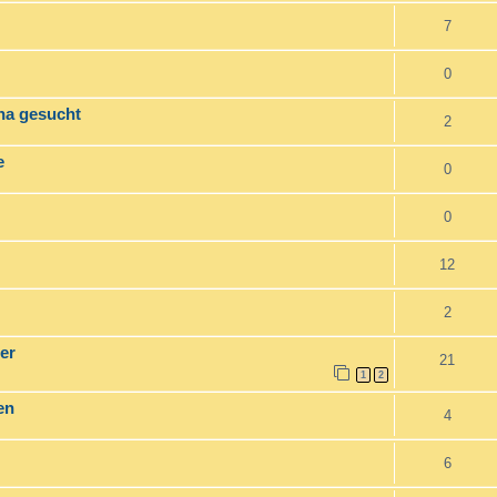
7
0
ina gesucht
2
e
0
0
12
2
er
21
1
2
en
4
6