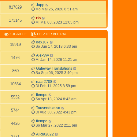
Jupp
817629
Mo Mai 25, 2020 8:51 am
rio
173145
Mi Mai 03, 2023 12:05 pm
ZUGRIFFE
LETZTER BEITRAG
dex107
19919
So Jun 17, 2018 6:33 pm
Alexyyy
1476
Mi Jan 14, 2026 11:21 am
Gateway Translations
860
Sa Sep 06, 2025 3:40 pm
naar2708
10564
Di Feb 11, 2025 8:59 pm
tiempo
5532
Sa Apr 13, 2024 8:43 am
Tausendsassa
5744
Di Aug 30, 2022 4:43 pm
tiempo
4426
So Mär 27, 2022 2:11 pm
Alicia2022
3771