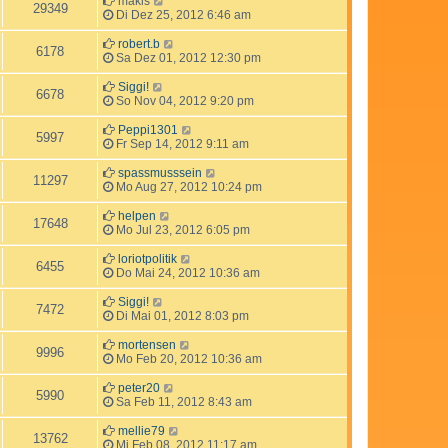
makis
29349
Di Dez 25, 2012 6:46 am
robert.b
6178
Sa Dez 01, 2012 12:30 pm
Siggi!
6678
So Nov 04, 2012 9:20 pm
Peppi1301
5997
Fr Sep 14, 2012 9:11 am
spassmusssein
11297
Mo Aug 27, 2012 10:24 pm
helpen
17648
Mo Jul 23, 2012 6:05 pm
loriotpolitik
6455
Do Mai 24, 2012 10:36 am
Siggi!
7472
Di Mai 01, 2012 8:03 pm
mortensen
9996
Mo Feb 20, 2012 10:36 am
peter20
5990
Sa Feb 11, 2012 8:43 am
mellie79
13762
Mi Feb 08, 2012 11:17 am