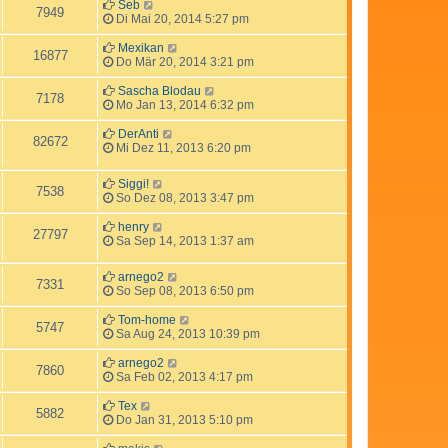
Seb
7949
Di Mai 20, 2014 5:27 pm
Mexikan
16877
Do Mär 20, 2014 3:21 pm
Sascha Blodau
7178
Mo Jan 13, 2014 6:32 pm
DerAnti
82672
Mi Dez 11, 2013 6:20 pm
Siggi!
7538
So Dez 08, 2013 3:47 pm
henry
27797
Sa Sep 14, 2013 1:37 am
arnego2
7331
So Sep 08, 2013 6:50 pm
Tom-home
5747
Sa Aug 24, 2013 10:39 pm
arnego2
7860
Sa Feb 02, 2013 4:17 pm
Tex
5882
Do Jan 31, 2013 5:10 pm