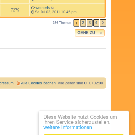
werneris
7279
Sa Jul 02, 2011 10:45 pm
1
2
3
4
156 Themen
NÄCHSTE
GEHE ZU
pressum
Alle Cookies löschen
Alle Zeiten sind
UTC+02:00
Diese Website nutzt Cookies um
ihren Service sicherzustellen.
weitere Informationen