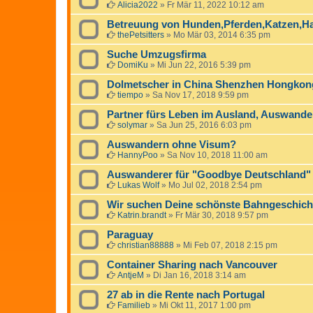
Alicia2022
»
Fr Mär 11, 2022 10:12 am
Betreuung von Hunden,Pferden,Katzen,H
thePetsitters
»
Mo Mär 03, 2014 6:35 pm
Suche Umzugsfirma
DomiKu
»
Mi Jun 22, 2016 5:39 pm
Dolmetscher in China Shenzhen Hongkon
tiempo
»
Sa Nov 17, 2018 9:59 pm
Partner fürs Leben im Ausland, Auswande
solymar
»
Sa Jun 25, 2016 6:03 pm
Auswandern ohne Visum?
HannyPoo
»
Sa Nov 10, 2018 11:00 am
Auswanderer für "Goodbye Deutschland"
Lukas Wolf
»
Mo Jul 02, 2018 2:54 pm
Wir suchen Deine schönste Bahngeschich
Katrin.brandt
»
Fr Mär 30, 2018 9:57 pm
Paraguay
christian88888
»
Mi Feb 07, 2018 2:15 pm
Container Sharing nach Vancouver
AntjeM
»
Di Jan 16, 2018 3:14 am
27 ab in die Rente nach Portugal
Familieb
»
Mi Okt 11, 2017 1:00 pm