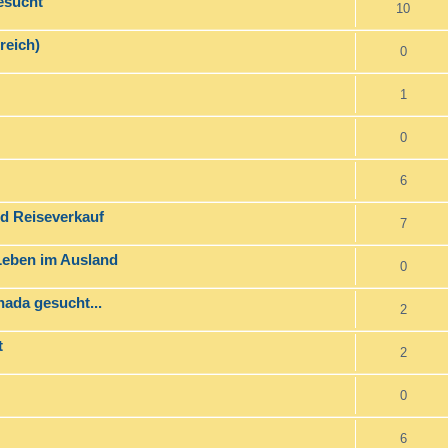
esucht
10
reich)
0
1
0
6
nd Reiseverkauf
7
 Leben im Ausland
0
ada gesucht...
2
t
2
0
6