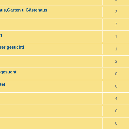
aus,Garten u Gästehaus
3
7
g
1
rer gesucht!
1
2
 gesucht
0
te!
0
4
0
0