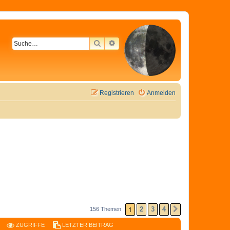
SUCHE
ERWEITERTE SUCHE
Registrieren
Anmelden
1
2
3
4
156 Themen
NÄCHSTE
ZUGRIFFE
LETZTER BEITRAG