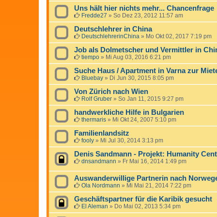
Uns hält hier nichts mehr... Chancenfrage
Fredde27
»
So Dez 23, 2012 11:57 am
Deutschlehrer in China
DeutschlehrerinChina
»
Mo Okt 02, 2017 7:19 pm
Job als Dolmetscher und Vermittler in Ch
tiempo
»
Mi Aug 03, 2016 6:21 pm
Suche Haus / Apartment in Varna zur Miet
Bluebay
»
Di Jun 30, 2015 8:05 pm
Von Zürich nach Wien
Rolf Gruber
»
So Jan 11, 2015 9:27 pm
handwerkliche Hilfe in Bulgarien
thermaris
»
Mi Okt 24, 2007 5:10 pm
Familienlandsitz
fooly
»
Mi Jul 30, 2014 3:13 pm
Denis Sandmann - Projekt: Humanity Cent
dnsandmann
»
Fr Mai 16, 2014 1:49 pm
Auswanderwillige Partnerin nach Norweg
Ola Nordmann
»
Mi Mai 21, 2014 7:22 pm
Geschäftspartner für die Karibik gesucht
El Aleman
»
Do Mai 02, 2013 5:34 pm