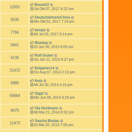
Bousri02
12551
Sa Okt 07, 2017 8:22 am
DeutschlehrerinChina
5535
Mo Okt 02, 2017 7:19 pm
tiempo
7766
Mi Jul 05, 2017 9:14 pm
Bluebay
5841
Di Jun 30, 2015 8:05 pm
Rolf Gruber
6136
So Jan 11, 2015 9:27 pm
Bulgarien14
21472
Do Aug 07, 2014 2:13 pm
fooly
6980
Mi Jul 30, 2014 4:16 pm
Siggi!
55664
Mo Jun 09, 2014 8:29 pm
Ola Nordmann
8475
Mi Mai 21, 2014 8:32 pm
Sascha Blodau
11473
Di Mai 20, 2014 7:06 pm