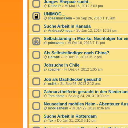
Junges Ehepaar sucht...
Rated R
»
Mi Mai 16, 2012 3:03 pm
UNIMOG...
spassmusssein
»
So Sep 26, 2010 1:15 am
Suche Arbeit in Kanada
AndreasOmega
»
So Jan 12, 2014 10:28 pm
Selbstständig in Mexiko, Nachfolger für 
primavera
»
Mi Okt 16, 2013 7:11 pm
Als Selbstständiger nach China?
DerAnti
»
Fr Dez 06, 2013 3:12 pm
Jobsuche in Chile
coacher
»
Fr Dez 07, 2012 1:05 am
Job als Dachdecker gesucht!
mdirk
»
So Sep 08, 2013 2:12 pm
Zahnarzthelferin gesucht in den Niederla
Tom-home
»
Sa Aug 24, 2013 10:39 pm
Neuseeland mobiles Heim - Abenteuer A
mobilesheim
»
Di Jan 29, 2013 8:36 am
Suche Arbeit in Rotterdam
Tex
»
Do Jan 31, 2013 5:10 pm