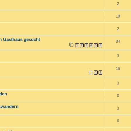
2
10
2
ein Gasthaus gesucht
84
1
2
3
4
5
6
3
16
1
2
3
nden
0
uswandern
3
0