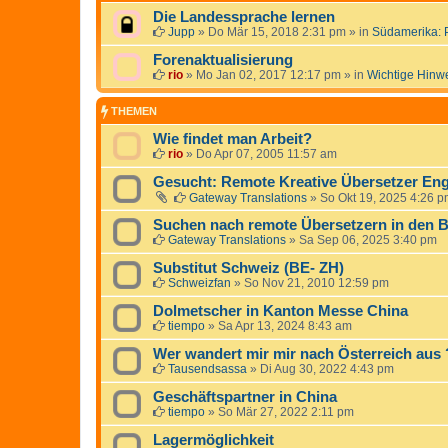
Die Landessprache lernen
Jupp
»
Do Mär 15, 2018 2:31 pm
» in
Südamerika: 
Forenaktualisierung
rio
»
Mo Jan 02, 2017 12:17 pm
» in
Wichtige Hinw
THEMEN
Wie findet man Arbeit?
rio
»
Do Apr 07, 2005 11:57 am
Gesucht: Remote Kreative Übersetzer Eng
Gateway Translations
»
So Okt 19, 2025 4:26 
Suchen nach remote Übersetzern in den B
Gateway Translations
»
Sa Sep 06, 2025 3:40 pm
Substitut Schweiz (BE- ZH)
Schweizfan
»
So Nov 21, 2010 12:59 pm
Dolmetscher in Kanton Messe China
tiempo
»
Sa Apr 13, 2024 8:43 am
Wer wandert mir mir nach Österreich aus 
Tausendsassa
»
Di Aug 30, 2022 4:43 pm
Geschäftspartner in China
tiempo
»
So Mär 27, 2022 2:11 pm
Lagermöglichkeit