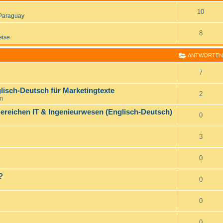
10
Paraguay
8
eise
ANTWORTEN
7
lisch-Deutsch für Marketingtexte
2
pm
ereichen IT & Ingenieurwesen (Englisch-Deutsch)
0
3
0
?
0
0
0