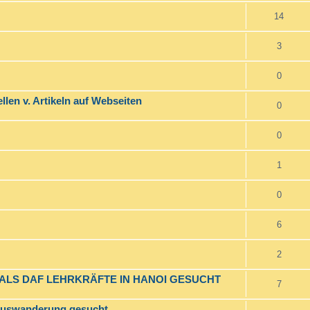
14
3
0
ellen v. Artikeln auf Webseiten
0
0
1
0
6
2
 ALS DAF LEHRKRÄFTE IN HANOI GESUCHT
7
 Auswanderung gesucht.