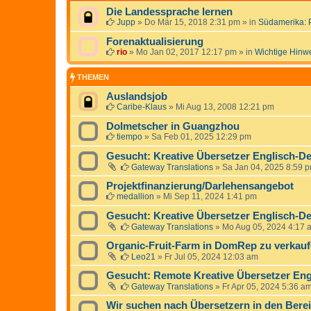
Die Landessprache lernen
Jupp
»
Do Mär 15, 2018 2:31 pm
» in
Südamerika: 
Forenaktualisierung
rio
»
Mo Jan 02, 2017 12:17 pm
» in
Wichtige Hinw
THEMEN
Auslandsjob
Caribe-Klaus
»
Mi Aug 13, 2008 12:21 pm
Dolmetscher in Guangzhou
tiempo
»
Sa Feb 01, 2025 12:29 pm
Gesucht: Kreative Übersetzer Englisch-De
Gateway Translations
»
Sa Jan 04, 2025 8:59 
Projektfinanzierung/Darlehensangebot
medallion
»
Mi Sep 11, 2024 1:41 pm
Gesucht: Kreative Übersetzer Englisch-De
Gateway Translations
»
Mo Aug 05, 2024 4:17 
Organic-Fruit-Farm in DomRep zu verkauf
Leo21
»
Fr Jul 05, 2024 12:03 am
Gesucht: Remote Kreative Übersetzer Eng
Gateway Translations
»
Fr Apr 05, 2024 5:36 a
Wir suchen nach Übersetzern in den Bere