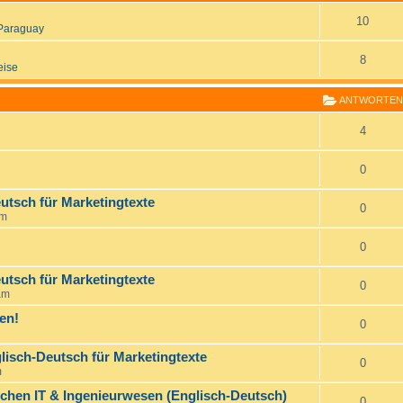
10
Paraguay
8
eise
ANTWORTEN
4
0
utsch für Marketingtexte
0
pm
0
utsch für Marketingtexte
0
am
en!
0
lisch-Deutsch für Marketingtexte
0
m
ichen IT & Ingenieurwesen (Englisch-Deutsch)
0