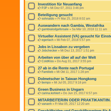
Investition für Neuanfang
PJP
»
Mi Dez 07, 2011 3:46 pm
Beteiligung gesucht
sohnaldo
»
Fr Mai 25, 2018 8:02 am
Auswandern nach Gambia, Westafrika
gambialodgeforsale
»
Sa Mär 10, 2018 11:11 am
Virtueller Assistent (VA) gesucht für Einst
egerlach
»
Mi Feb 07, 2018 5:57 pm
Jobs in Lissabon zu vergeben
Jobchecker
»
Mi Dez 13, 2017 1:51 pm
Arbeiten von über all auf der Welt
ColdKiss
»
Do Aug 31, 2017 3:55 pm
27 ab in die Rente nach Portugal
Familieb
»
Mi Okt 11, 2017 1:28 pm
Dolmetscher in Taiwan Hongkong
tiempo
»
Mi Jul 05, 2017 9:18 pm
Green Business in Ungarn
carina.kohlert
»
Do Jun 15, 2017 6:57 pm
MITARBEITER/IN ODER PRAKTIKANT/IN
vananh
»
Fr Mai 05, 2017 12:20 am
Geschäftsidee und Geschäftspartner für