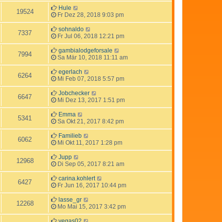
Hule
19524
Fr Dez 28, 2018 9:03 pm
sohnaldo
7337
Fr Jul 06, 2018 12:21 pm
gambialodgeforsale
7994
Sa Mär 10, 2018 11:11 am
egerlach
6264
Mi Feb 07, 2018 5:57 pm
Jobchecker
6647
Mi Dez 13, 2017 1:51 pm
Emma
5341
Sa Okt 21, 2017 8:42 pm
Familieb
6062
Mi Okt 11, 2017 1:28 pm
Jupp
12968
Di Sep 05, 2017 8:21 am
carina.kohlert
6427
Fr Jun 16, 2017 10:44 pm
lasse_gr
12268
Mo Mai 15, 2017 3:42 pm
vegas02