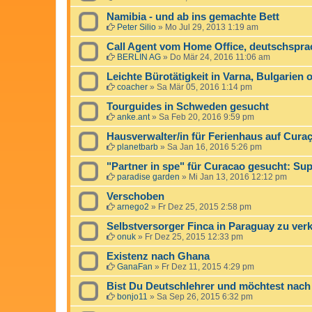
Namibia - und ab ins gemachte Bett
Peter Silio
»
Mo Jul 29, 2013 1:19 am
Call Agent vom Home Office, deutschspra
BERLIN AG
»
Do Mär 24, 2016 11:06 am
Leichte Bürotätigkeit in Varna, Bulgarien 
coacher
»
Sa Mär 05, 2016 1:14 pm
Tourguides in Schweden gesucht
anke.ant
»
Sa Feb 20, 2016 9:59 pm
Hausverwalter/in für Ferienhaus auf Cura
planetbarb
»
Sa Jan 16, 2016 5:26 pm
"Partner in spe" für Curacao gesucht: Su
paradise garden
»
Mi Jan 13, 2016 12:12 pm
Verschoben
arnego2
»
Fr Dez 25, 2015 2:58 pm
Selbstversorger Finca in Paraguay zu ver
onuk
»
Fr Dez 25, 2015 12:33 pm
Existenz nach Ghana
GanaFan
»
Fr Dez 11, 2015 4:29 pm
Bist Du Deutschlehrer und möchtest nac
bonjo11
»
Sa Sep 26, 2015 6:32 pm