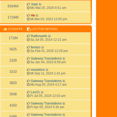
Jupp
816464
Mo Mai 25, 2020 8:51 am
rio
171940
Mi Mai 03, 2023 12:05 pm
ZUGRIFFE
LETZTER BEITRAG
Ralfrosarito
17184
Sa Jul 05, 2014 12:21 am
tiempo
5625
Sa Feb 01, 2025 12:29 pm
Gateway Translations
2328
Sa Jan 04, 2025 8:59 pm
medallion
3210
Mi Sep 11, 2024 1:41 pm
Gateway Translations
3820
Mo Aug 05, 2024 4:17 am
Leo21
3548
Fr Jul 05, 2024 12:03 am
Gateway Translations
4160
Fr Apr 05, 2024 5:36 am
Gateway Translations
5488