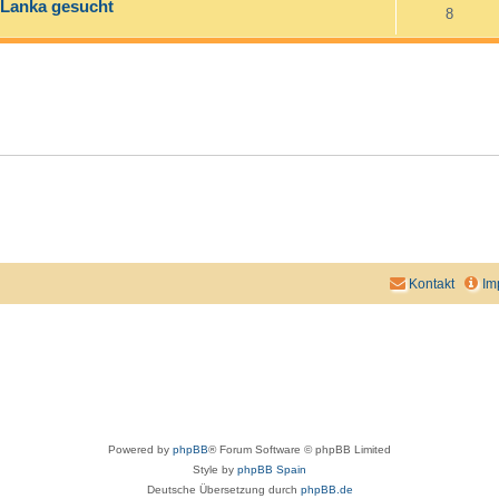
i Lanka gesucht
8
Kontakt
Im
Powered by
phpBB
® Forum Software © phpBB Limited
Style by
phpBB Spain
Deutsche Übersetzung durch
phpBB.de