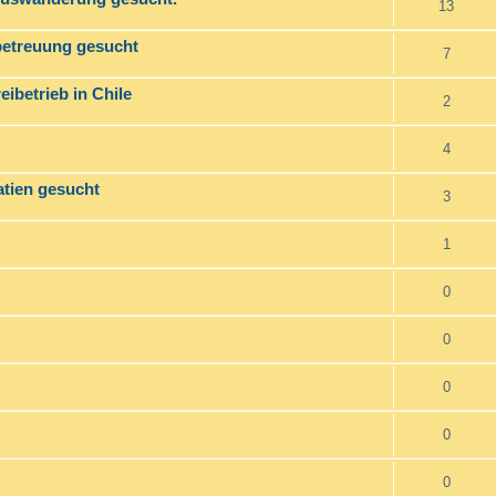
13
betreuung gesucht
7
ibetrieb in Chile
2
4
atien gesucht
3
1
0
0
0
0
0