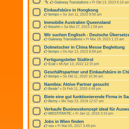
Gateway Translations
»
Fr Okt 13, 2023 6:10 a
Einkaufsbüro in Hongkong
tiempo
»
So Jun 11, 2023 9:58 am
Immobilie Australien Queensland
theurlm
»
Sa Mai 27, 2023 1:58 pm
Wir suchen Englisch - Deutsche Übersetz
Gateway Translations
»
Fr Mai 19, 2023 1:15 am
Dolmetscher in China Messe Begleitung
tiempo
»
Do Apr 13, 2023 8:09 pm
Fertigungsleiter Südtirol
Ecat
»
Mi Apr 13, 2022 12:15 pm
Geschäftspartner und Einkaufsbüro in Ch
tiempo
»
So Okt 11, 2020 10:36 am
Namibia: Aktive Partner gesucht
Beate*
»
Di Feb 11, 2020 4:46 pm
Biete eine gut funktionierende Firma in S
Berny
»
Mo Sep 23, 2019 12:57 am
Verkaufe Businesskonzept ideal für Ausw
MISSTITANTIC
»
Fr Jan 11, 2019 3:33 pm
Jobs in Wien finden
vsu
»
Fr Mai 05, 2017 3:49 pm