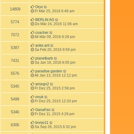
Oryx
14809
Fr Mär 25, 2016 6:48 am
BERLIN AG
5774
Do Mär 24, 2016 11:06 am
coacher
7072
Mi Mär 09, 2016 6:28 pm
anke.ant
5387
Sa Feb 20, 2016 9:59 pm
planetbarb
7431
Sa Jan 16, 2016 6:05 pm
paradise garden
5576
Mi Jan 13, 2016 12:12 pm
arnego2
5345
Fr Dez 25, 2015 2:58 pm
onuk
5499
Fr Dez 25, 2015 12:33 pm
GanaFan
5346
Fr Dez 11, 2015 4:29 pm
bonjo11
6306
Sa Sep 26, 2015 6:32 pm