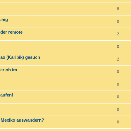
8
chig
0
oder remote
2
0
çao (Karibik) gesuch
2
perjob im
0
0
kaufen!
0
0
h Mexiko auswandern?
0