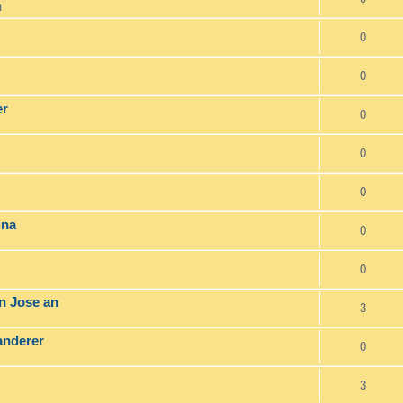
m
0
0
er
0
0
0
ina
0
0
an Jose an
3
anderer
0
3