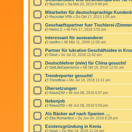
Buzzfuzz
»
Sa Mai 24, 2014 9:48 pm
Mitarbeiter für deutschsprachige Kunden
Recruiter VPA
»
Do Okt 17, 2013 1:05 am
Geschaeftspartner fuer Tischlerei-/Zimmere
Heinz Z.
»
Mi Feb 17, 2016 3:55 pm
interessant für auswanderer
santho
»
Mi Mär 11, 2009 12:00 am
Partner für lukrative Geschäftsidee in Kro
Deut
»
So Jul 31, 2016 11:42 am
Deutschlehrer (m/w) für China gesucht!
GetLifeExperience
»
Mi Okt 19, 2016 12:01 am
Trendreporter gesucht!
Trendflow
»
Mo Jul 18, 2016 11:41 am
Übersetzungen
Klaus250
»
Mi Jun 08, 2016 6:07 pm
Nebenjob
Klaus250
»
Mi Jun 08, 2016 5:59 pm
Als Bäcker auf nach Spanien ....
Ella Romantico
»
Sa Jun 04, 2016 6:29 pm
Existenzgründung in Kenia
Nzuri
»
Do Mai 19, 2016 11:14 am