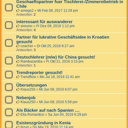
Geschaeftspartner fuer Tischlerei-/Zimmereibetrieb in
Chile
arnego2
«
Mi Feb 08, 2017 12:28 pm
Antworten:
2
interessant für auswanderer
simunic
«
Fr Dez 09, 2016 1:12 pm
Antworten:
4
Partner für lukrative Geschäftsidee in Kroatien
gesucht
coacher
«
Di Okt 25, 2016 8:27 am
Antworten:
3
Deutschlehrer (m/w) für China gesucht!
Rambazamba
«
Fr Okt 21, 2016 3:15 pm
Antworten:
1
Trendreporter gesucht!
Trendflow
«
Mo Jul 18, 2016 11:41 am
Übersetzungen
Klaus250
«
Mi Jun 08, 2016 6:07 pm
Nebenjob
Klaus250
«
Mi Jun 08, 2016 5:59 pm
Als Bäcker auf nach Spanien ....
Ella Romantico
«
Sa Jun 04, 2016 6:29 pm
Existenzgründung in Kenia
Nzuri
«
Do Mai 19, 2016 11:14 am