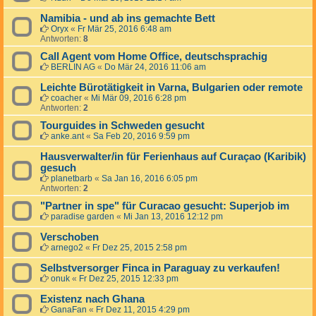
Namibia - und ab ins gemachte Bett
Oryx
«
Fr Mär 25, 2016 6:48 am
Antworten:
8
Call Agent vom Home Office, deutschsprachig
BERLIN AG
«
Do Mär 24, 2016 11:06 am
Leichte Bürotätigkeit in Varna, Bulgarien oder remote
coacher
«
Mi Mär 09, 2016 6:28 pm
Antworten:
2
Tourguides in Schweden gesucht
anke.ant
«
Sa Feb 20, 2016 9:59 pm
Hausverwalter/in für Ferienhaus auf Curaçao (Karibik)
gesuch
planetbarb
«
Sa Jan 16, 2016 6:05 pm
Antworten:
2
"Partner in spe" für Curacao gesucht: Superjob im
paradise garden
«
Mi Jan 13, 2016 12:12 pm
Verschoben
arnego2
«
Fr Dez 25, 2015 2:58 pm
Selbstversorger Finca in Paraguay zu verkaufen!
onuk
«
Fr Dez 25, 2015 12:33 pm
Existenz nach Ghana
GanaFan
«
Fr Dez 11, 2015 4:29 pm