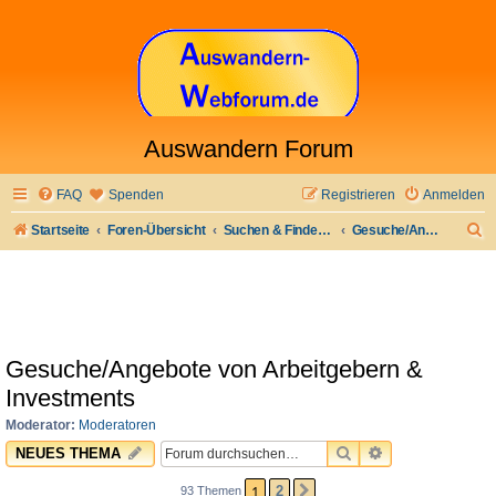
Auswandern Forum
FAQ
Spenden
Registrieren
Anmelden
S
Startseite
Foren-Übersicht
Suchen & Finden: Jobs & Arbeit und anderes
Gesuche/Angebote von Arbeitgebern & Investments
u
c
h
e
Gesuche/Angebote von Arbeitgebern &
Investments
Moderator:
Moderatoren
SUCHE
ERWEITERTE 
NEUES THEMA
1
2
93 Themen
NÄCHSTE