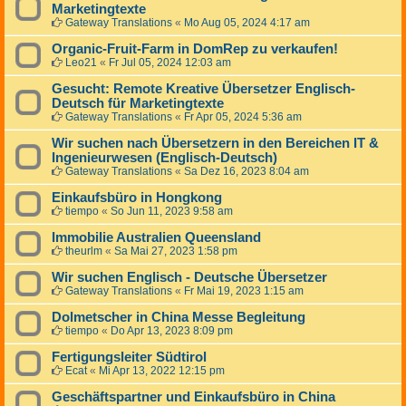
Marketingtexte
Gateway Translations
«
Mo Aug 05, 2024 4:17 am
Organic-Fruit-Farm in DomRep zu verkaufen!
Leo21
«
Fr Jul 05, 2024 12:03 am
Gesucht: Remote Kreative Übersetzer Englisch-
Deutsch für Marketingtexte
Gateway Translations
«
Fr Apr 05, 2024 5:36 am
Wir suchen nach Übersetzern in den Bereichen IT &
Ingenieurwesen (Englisch-Deutsch)
Gateway Translations
«
Sa Dez 16, 2023 8:04 am
Einkaufsbüro in Hongkong
tiempo
«
So Jun 11, 2023 9:58 am
Immobilie Australien Queensland
theurlm
«
Sa Mai 27, 2023 1:58 pm
Wir suchen Englisch - Deutsche Übersetzer
Gateway Translations
«
Fr Mai 19, 2023 1:15 am
Dolmetscher in China Messe Begleitung
tiempo
«
Do Apr 13, 2023 8:09 pm
Fertigungsleiter Südtirol
Ecat
«
Mi Apr 13, 2022 12:15 pm
Geschäftspartner und Einkaufsbüro in China