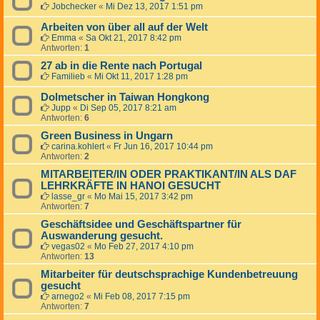
Jobchecker
«
Mi Dez 13, 2017 1:51 pm
Arbeiten von über all auf der Welt
Emma
«
Sa Okt 21, 2017 8:42 pm
Antworten:
1
27 ab in die Rente nach Portugal
Familieb
«
Mi Okt 11, 2017 1:28 pm
Dolmetscher in Taiwan Hongkong
Jupp
«
Di Sep 05, 2017 8:21 am
Antworten:
6
Green Business in Ungarn
carina.kohlert
«
Fr Jun 16, 2017 10:44 pm
Antworten:
2
MITARBEITER/IN ODER PRAKTIKANT/IN ALS DAF
LEHRKRÄFTE IN HANOI GESUCHT
lasse_gr
«
Mo Mai 15, 2017 3:42 pm
Antworten:
7
Geschäftsidee und Geschäftspartner für
Auswanderung gesucht.
vegas02
«
Mo Feb 27, 2017 4:10 pm
Antworten:
13
Mitarbeiter für deutschsprachige Kundenbetreuung
gesucht
arnego2
«
Mi Feb 08, 2017 7:15 pm
Antworten:
7