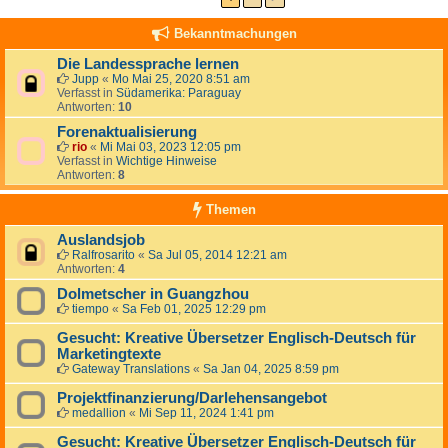
Bekanntmachungen
Die Landessprache lernen
Jupp
«
Mo Mai 25, 2020 8:51 am
Verfasst in
Südamerika: Paraguay
Antworten:
10
Forenaktualisierung
rio
«
Mi Mai 03, 2023 12:05 pm
Verfasst in
Wichtige Hinweise
Antworten:
8
Themen
Auslandsjob
Ralfrosarito
«
Sa Jul 05, 2014 12:21 am
Antworten:
4
Dolmetscher in Guangzhou
tiempo
«
Sa Feb 01, 2025 12:29 pm
Gesucht: Kreative Übersetzer Englisch-Deutsch für
Marketingtexte
Gateway Translations
«
Sa Jan 04, 2025 8:59 pm
Projektfinanzierung/Darlehensangebot
medallion
«
Mi Sep 11, 2024 1:41 pm
Gesucht: Kreative Übersetzer Englisch-Deutsch für