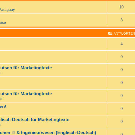
10
Paraguay
8
eise
ANTWORTEN
4
0
utsch für Marketingtexte
0
pm
0
utsch für Marketingtexte
0
am
en!
0
lisch-Deutsch für Marketingtexte
0
m
ichen IT & Ingenieurwesen (Englisch-Deutsch)
0