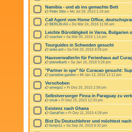
Namibia - und ab ins gemachte Bett
Peter Silio
»
Mo Jul 29, 2013 1:19 am
Call Agent vom Home Office, deutschspra
BERLIN AG
»
Do Mär 24, 2016 11:06 am
Leichte Bürotätigkeit in Varna, Bulgarien 
coacher
»
Sa Mär 05, 2016 1:14 pm
Tourguides in Schweden gesucht
anke.ant
»
Sa Feb 20, 2016 9:59 pm
Hausverwalter/in für Ferienhaus auf Cura
planetbarb
»
Sa Jan 16, 2016 5:26 pm
"Partner in spe" für Curacao gesucht: Su
paradise garden
»
Mi Jan 13, 2016 12:12 pm
Verschoben
arnego2
»
Fr Dez 25, 2015 2:58 pm
Selbstversorger Finca in Paraguay zu ver
onuk
»
Fr Dez 25, 2015 12:33 pm
Existenz nach Ghana
GanaFan
»
Fr Dez 11, 2015 4:29 pm
Bist Du Deutschlehrer und möchtest nac
bonjo11
»
Sa Sep 26, 2015 6:32 pm