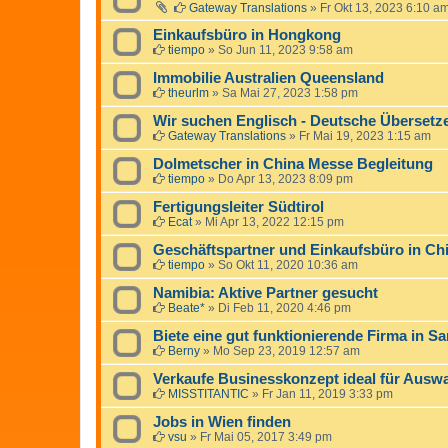
Gateway Translations
»
Fr Okt 13, 2023 6:10 a
Einkaufsbüro in Hongkong
tiempo
»
So Jun 11, 2023 9:58 am
Immobilie Australien Queensland
theurlm
»
Sa Mai 27, 2023 1:58 pm
Wir suchen Englisch - Deutsche Übersetz
Gateway Translations
»
Fr Mai 19, 2023 1:15 am
Dolmetscher in China Messe Begleitung
tiempo
»
Do Apr 13, 2023 8:09 pm
Fertigungsleiter Südtirol
Ecat
»
Mi Apr 13, 2022 12:15 pm
Geschäftspartner und Einkaufsbüro in Ch
tiempo
»
So Okt 11, 2020 10:36 am
Namibia: Aktive Partner gesucht
Beate*
»
Di Feb 11, 2020 4:46 pm
Biete eine gut funktionierende Firma in S
Berny
»
Mo Sep 23, 2019 12:57 am
Verkaufe Businesskonzept ideal für Ausw
MISSTITANTIC
»
Fr Jan 11, 2019 3:33 pm
Jobs in Wien finden
vsu
»
Fr Mai 05, 2017 3:49 pm