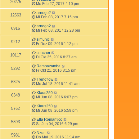
20275
Mo Feb 27, 2017 4:10 pm
arnego2
12663
Mi Feb 08, 2017 7:15 pm
arnego2
6916
Mi Feb 08, 2017 12:28 pm
simunic
9212
Fr Dez 09, 2016 1:12 pm
coacher
10117
Di Okt 25, 2016 8:27 am
Rambazamba
5292
Fr Okt 21, 2016 3:15 pm
Trendflow
6325
Mo Jul 18, 2016 11:41 am
Klaus250
6348
Mi Jun 08, 2016 6:07 pm
Klaus250
5762
Mi Jun 08, 2016 5:59 pm
Ella Romantico
5893
Sa Jun 04, 2016 6:29 pm
Nzuri
5981
Do Mai 19, 2016 11:14 am