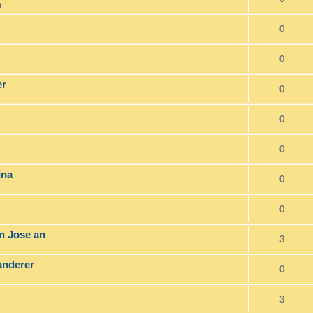
m
0
0
er
0
0
0
ina
0
0
an Jose an
3
anderer
0
3