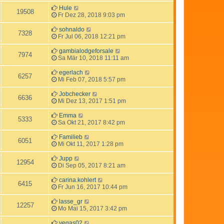
Hule
19508
Fr Dez 28, 2018 9:03 pm
sohnaldo
7328
Fr Jul 06, 2018 12:21 pm
gambialodgeforsale
7974
Sa Mär 10, 2018 11:11 am
egerlach
6257
Mi Feb 07, 2018 5:57 pm
Jobchecker
6636
Mi Dez 13, 2017 1:51 pm
Emma
5333
Sa Okt 21, 2017 8:42 pm
Familieb
6051
Mi Okt 11, 2017 1:28 pm
Jupp
12954
Di Sep 05, 2017 8:21 am
carina.kohlert
6415
Fr Jun 16, 2017 10:44 pm
lasse_gr
12257
Mo Mai 15, 2017 3:42 pm
vegas02