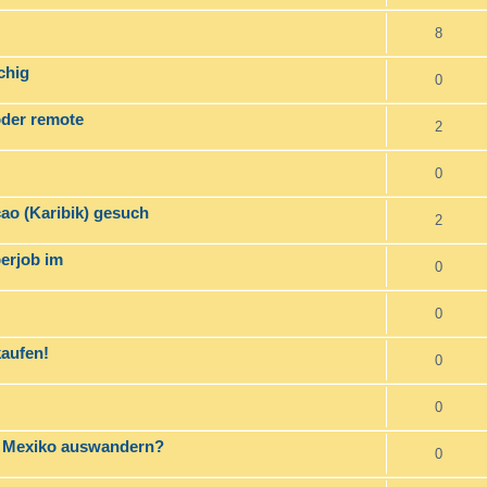
8
chig
0
oder remote
2
0
çao (Karibik) gesuch
2
perjob im
0
0
kaufen!
0
0
h Mexiko auswandern?
0