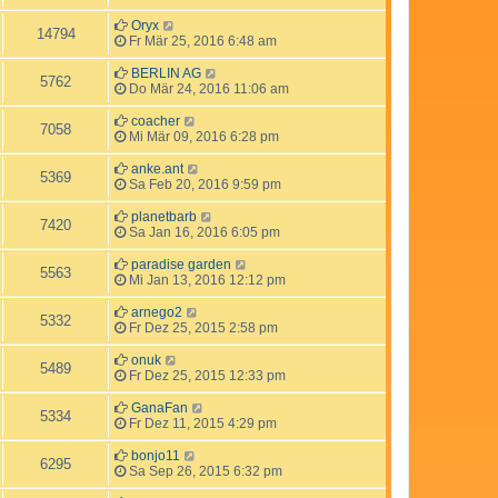
Oryx
14794
Fr Mär 25, 2016 6:48 am
BERLIN AG
5762
Do Mär 24, 2016 11:06 am
coacher
7058
Mi Mär 09, 2016 6:28 pm
anke.ant
5369
Sa Feb 20, 2016 9:59 pm
planetbarb
7420
Sa Jan 16, 2016 6:05 pm
paradise garden
5563
Mi Jan 13, 2016 12:12 pm
arnego2
5332
Fr Dez 25, 2015 2:58 pm
onuk
5489
Fr Dez 25, 2015 12:33 pm
GanaFan
5334
Fr Dez 11, 2015 4:29 pm
bonjo11
6295
Sa Sep 26, 2015 6:32 pm