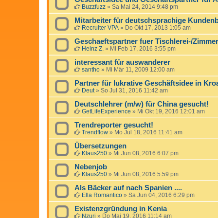
Buzzfuzz
»
Sa Mai 24, 2014 9:48 pm
Mitarbeiter für deutschsprachige Kunden
Recruiter VPA
»
Do Okt 17, 2013 1:05 am
Geschaeftspartner fuer Tischlerei-/Zimmere
Heinz Z.
»
Mi Feb 17, 2016 3:55 pm
interessant für auswanderer
santho
»
Mi Mär 11, 2009 12:00 am
Partner für lukrative Geschäftsidee in Kro
Deut
»
So Jul 31, 2016 11:42 am
Deutschlehrer (m/w) für China gesucht!
GetLifeExperience
»
Mi Okt 19, 2016 12:01 am
Trendreporter gesucht!
Trendflow
»
Mo Jul 18, 2016 11:41 am
Übersetzungen
Klaus250
»
Mi Jun 08, 2016 6:07 pm
Nebenjob
Klaus250
»
Mi Jun 08, 2016 5:59 pm
Als Bäcker auf nach Spanien ....
Ella Romantico
»
Sa Jun 04, 2016 6:29 pm
Existenzgründung in Kenia
Nzuri
»
Do Mai 19, 2016 11:14 am