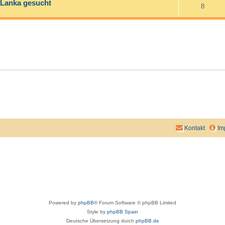
i Lanka gesucht
8
Kontakt
Im
Powered by
phpBB
® Forum Software © phpBB Limited
Style by
phpBB Spain
Deutsche Übersetzung durch
phpBB.de