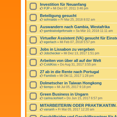
Investition für Neuanfang
PJP
»
Mi Dez 07, 2011 3:46 pm
Beteiligung gesucht
sohnaldo
»
Fr Mai 25, 2018 8:02 am
Auswandern nach Gambia, Westafrika
gambialodgeforsale
»
Sa Mär 10, 2018 11:11 am
Virtueller Assistent (VA) gesucht für Einst
egerlach
»
Mi Feb 07, 2018 5:57 pm
Jobs in Lissabon zu vergeben
Jobchecker
»
Mi Dez 13, 2017 1:51 pm
Arbeiten von über all auf der Welt
ColdKiss
»
Do Aug 31, 2017 3:55 pm
27 ab in die Rente nach Portugal
Familieb
»
Mi Okt 11, 2017 1:28 pm
Dolmetscher in Taiwan Hongkong
tiempo
»
Mi Jul 05, 2017 9:18 pm
Green Business in Ungarn
carina.kohlert
»
Do Jun 15, 2017 6:57 pm
MITARBEITER/IN ODER PRAKTIKANT/IN
vananh
»
Fr Mai 05, 2017 12:20 am
Geschäftsidee und Geschäftspartner für