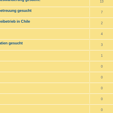
13
betreuung gesucht
7
ibetrieb in Chile
2
4
atien gesucht
3
1
0
0
0
0
0