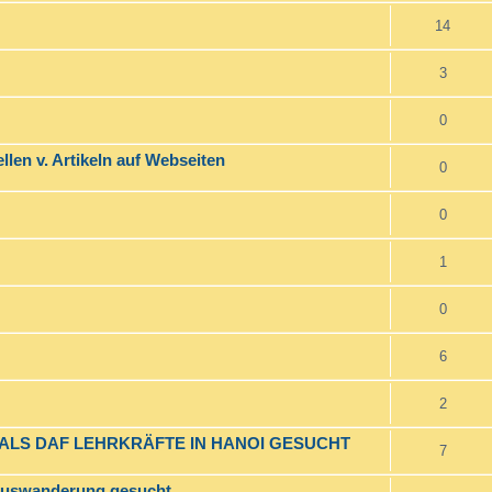
14
3
0
ellen v. Artikeln auf Webseiten
0
0
1
0
6
2
 ALS DAF LEHRKRÄFTE IN HANOI GESUCHT
7
 Auswanderung gesucht.