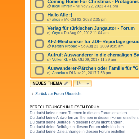
Coming Home For Christmas - Protagonist
lucaFilmreif
»
Mi Nov 22, 2023 4:41 pm
Hallo Alle :)
akos
»
Mo Okt 02, 2023 2:35 pm
Verlag für türkischen Jungautor - Forum
Oryx
»
Do Aug 09, 2012 11:04 am
KFZ-Mechaniker für ZDF-Reportage gesuc
Kerstin Kropac
»
So Aug 23, 2009 9:35 am
Aufruf: Auswanderer in die ehemaligen Ba
Volker Kl.
»
Mo Okt 09, 2017 11:29 am
Auswanderer-Pärchen oder Familie für "
Anneka
»
Di Nov 21, 2017 7:58 pm
NEUES THEMA
Zurück zur Foren-Übersicht
BERECHTIGUNGEN IN DIESEM FORUM
Du darfst
keine
neuen Themen in diesem Forum erstellen.
Du darfst
keine
Antworten zu Themen in diesem Forum erstellen.
Du darfst deine Beiträge in diesem Forum
nicht
ändern.
Du darfst deine Beiträge in diesem Forum
nicht
löschen.
Du darfst
keine
Dateianhänge in diesem Forum erstellen.