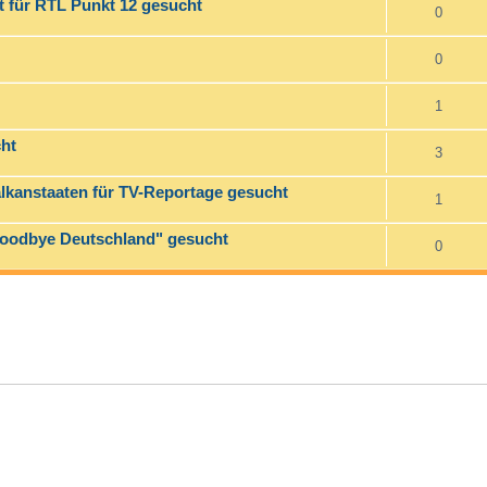
 für RTL Punkt 12 gesucht
0
0
1
ht
3
lkanstaaten für TV-Reportage gesucht
1
Goodbye Deutschland" gesucht
0