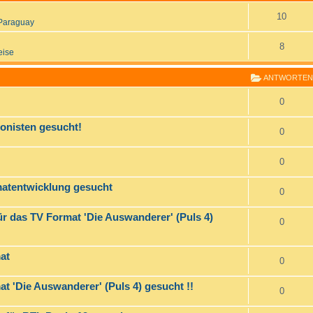
10
Paraguay
8
eise
ANTWORTEN
0
onisten gesucht!
0
0
matentwicklung gesucht
0
ür das TV Format 'Die Auswanderer' (Puls 4)
0
at
0
t 'Die Auswanderer' (Puls 4) gesucht !!
0