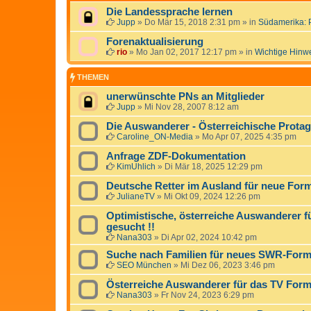
Die Landessprache lernen
Jupp
»
Do Mär 15, 2018 2:31 pm
» in
Südamerika: 
Forenaktualisierung
rio
»
Mo Jan 02, 2017 12:17 pm
» in
Wichtige Hinw
THEMEN
unerwünschte PNs an Mitglieder
Jupp
»
Mi Nov 28, 2007 8:12 am
Die Auswanderer - Österreichische Protag
Caroline_ON-Media
»
Mo Apr 07, 2025 4:35 pm
Anfrage ZDF-Dokumentation
KimUhlich
»
Di Mär 18, 2025 12:29 pm
Deutsche Retter im Ausland für neue For
JulianeTV
»
Mi Okt 09, 2024 12:26 pm
Optimistische, österreiche Auswanderer f
gesucht !!
Nana303
»
Di Apr 02, 2024 10:42 pm
Suche nach Familien für neues SWR-Form
SEO München
»
Mi Dez 06, 2023 3:46 pm
Österreiche Auswanderer für das TV Forma
Nana303
»
Fr Nov 24, 2023 6:29 pm