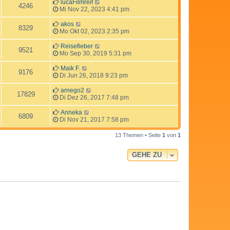
lucaFilmreif
4246
Mi Nov 22, 2023 4:41 pm
akos
8329
Mo Okt 02, 2023 2:35 pm
Reisefieber
9521
Mo Sep 30, 2019 5:31 pm
Maik F.
9176
Di Jun 26, 2018 9:23 pm
arnego2
17829
Di Dez 26, 2017 7:48 pm
Anneka
6809
Di Nov 21, 2017 7:58 pm
13 Themen • Seite
1
von
1
GEHE ZU