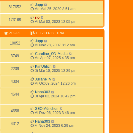
Jupp
817652
Mo Mai 25, 2020 8:51 am
rio
173169
Mi Mai 03, 2023 12:05 pm
ZUGRIFFE
LETZTER BEITRAG
Jupp
10052
Mi Nov 28, 2007 8:12 am
Caroline_ON-Media
3749
Mo Apr 07, 2025 4:35 pm
KimUhlich
2209
Di Mär 18, 2025 12:29 pm
JulianeTV
4304
Mi Okt 09, 2024 12:26 pm
Nana303
4644
Di Apr 02, 2024 10:42 pm
SEO München
4658
Mi Dez 06, 2023 3:46 pm
Nana303
4312
Fr Nov 24, 2023 6:29 pm