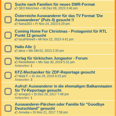
Suche nach Familien für neues SWR-Format
SEO München
«
Mi Dez 06, 2023 3:46 pm
Österreiche Auswanderer für das TV Format 'Die
Auswanderer' (Puls 4) gesucht !!
Nana303
«
Fr Nov 24, 2023 6:29 pm
Coming Home For Christmas - Protagonist für RTL
Punkt 12 gesucht
lucaFilmreif
«
Mi Nov 22, 2023 4:41 pm
Hallo Alle :)
akos
«
Mo Okt 02, 2023 2:35 pm
Verlag für türkischen Jungautor - Forum
Reisefieber
«
Mo Sep 30, 2019 5:31 pm
Antworten:
1
KFZ-Mechaniker für ZDF-Reportage gesucht
Maik F.
«
Di Jun 26, 2018 9:23 pm
Antworten:
3
Aufruf: Auswanderer in die ehemaligen Balkanstaaten
für TV-Reportage gesucht
arnego2
«
Di Dez 26, 2017 7:48 pm
Antworten:
1
Auswanderer-Pärchen oder Familie für "Goodbye
Deutschland" gesucht
Anneka
«
Di Nov 21, 2017 7:58 pm