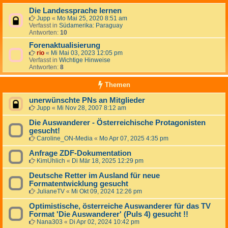
Die Landessprache lernen
Jupp
«
Mo Mai 25, 2020 8:51 am
Verfasst in
Südamerika: Paraguay
Antworten:
10
Forenaktualisierung
rio
«
Mi Mai 03, 2023 12:05 pm
Verfasst in
Wichtige Hinweise
Antworten:
8
Themen
unerwünschte PNs an Mitglieder
Jupp
«
Mi Nov 28, 2007 8:12 am
Die Auswanderer - Österreichische Protagonisten
gesucht!
Caroline_ON-Media
«
Mo Apr 07, 2025 4:35 pm
Anfrage ZDF-Dokumentation
KimUhlich
«
Di Mär 18, 2025 12:29 pm
Deutsche Retter im Ausland für neue
Formatentwicklung gesucht
JulianeTV
«
Mi Okt 09, 2024 12:26 pm
Optimistische, österreiche Auswanderer für das TV
Format 'Die Auswanderer' (Puls 4) gesucht !!
Nana303
«
Di Apr 02, 2024 10:42 pm