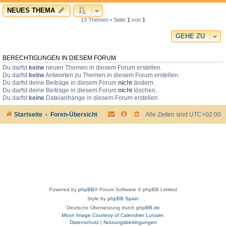
NEUES THEMA
13 Themen • Seite
1
von
1
GEHE ZU
BERECHTIGUNGEN IN DIESEM FORUM
Du darfst
keine
neuen Themen in diesem Forum erstellen.
Du darfst
keine
Antworten zu Themen in diesem Forum erstellen.
Du darfst deine Beiträge in diesem Forum
nicht
ändern.
Du darfst deine Beiträge in diesem Forum
nicht
löschen.
Du darfst
keine
Dateianhänge in diesem Forum erstellen.
Startseite
Foren-Übersicht
Alle Zeiten sind
UTC+02:00
Powered by
phpBB
® Forum Software © phpBB Limited
Style by
phpBB Spain
Deutsche Übersetzung durch
phpBB.de
Moon Image Courtesy of Calendrier Lunaire.
Datenschutz
|
Nutzungsbedingungen