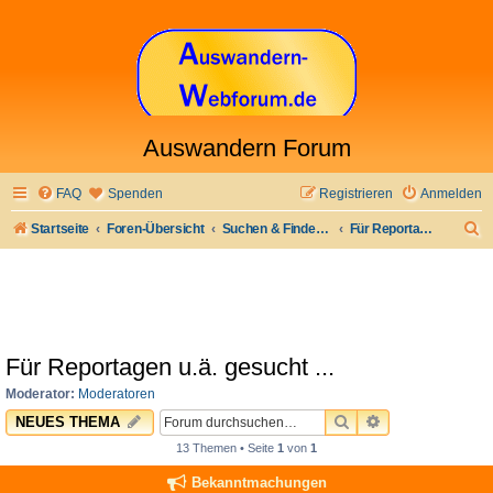
Auswandern Forum
FAQ
Spenden
Registrieren
Anmelden
S
Startseite
Foren-Übersicht
Suchen & Finden: Jobs & Arbeit und anderes
Für Reportagen u.ä. gesucht ...
u
c
h
e
Für Reportagen u.ä. gesucht ...
Moderator:
Moderatoren
SUCHE
ERWEITERTE 
NEUES THEMA
13 Themen • Seite
1
von
1
Bekanntmachungen