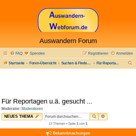
Auswandern Forum
FAQ
Spenden
Registrieren
Anmelden
S
Startseite
Foren-Übersicht
Suchen & Finden: Jobs & Arbeit und anderes
Für Reportagen u.ä. gesucht ...
u
c
h
e
Für Reportagen u.ä. gesucht ...
Moderator:
Moderatoren
SUCHE
ERWEITERTE 
NEUES THEMA
13 Themen • Seite
1
von
1
Bekanntmachungen