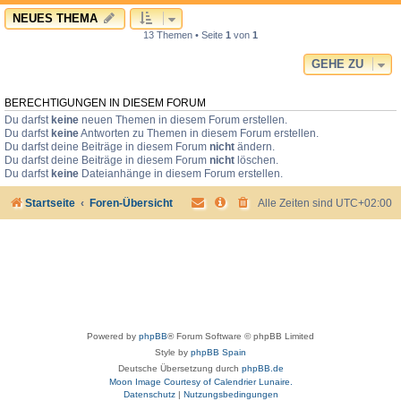
NEUES THEMA
13 Themen • Seite
1
von
1
GEHE ZU
BERECHTIGUNGEN IN DIESEM FORUM
Du darfst
keine
neuen Themen in diesem Forum erstellen.
Du darfst
keine
Antworten zu Themen in diesem Forum erstellen.
Du darfst deine Beiträge in diesem Forum
nicht
ändern.
Du darfst deine Beiträge in diesem Forum
nicht
löschen.
Du darfst
keine
Dateianhänge in diesem Forum erstellen.
Startseite
Foren-Übersicht
Alle Zeiten sind
UTC+02:00
Powered by
phpBB
® Forum Software © phpBB Limited
Style by
phpBB Spain
Deutsche Übersetzung durch
phpBB.de
Moon Image Courtesy of Calendrier Lunaire.
Datenschutz
|
Nutzungsbedingungen