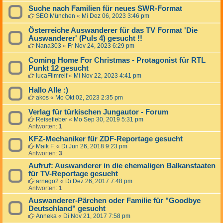
Suche nach Familien für neues SWR-Format
SEO München
«
Mi Dez 06, 2023 3:46 pm
Österreiche Auswanderer für das TV Format 'Die
Auswanderer' (Puls 4) gesucht !!
Nana303
«
Fr Nov 24, 2023 6:29 pm
Coming Home For Christmas - Protagonist für RTL
Punkt 12 gesucht
lucaFilmreif
«
Mi Nov 22, 2023 4:41 pm
Hallo Alle :)
akos
«
Mo Okt 02, 2023 2:35 pm
Verlag für türkischen Jungautor - Forum
Reisefieber
«
Mo Sep 30, 2019 5:31 pm
Antworten:
1
KFZ-Mechaniker für ZDF-Reportage gesucht
Maik F.
«
Di Jun 26, 2018 9:23 pm
Antworten:
3
Aufruf: Auswanderer in die ehemaligen Balkanstaaten
für TV-Reportage gesucht
arnego2
«
Di Dez 26, 2017 7:48 pm
Antworten:
1
Auswanderer-Pärchen oder Familie für "Goodbye
Deutschland" gesucht
Anneka
«
Di Nov 21, 2017 7:58 pm