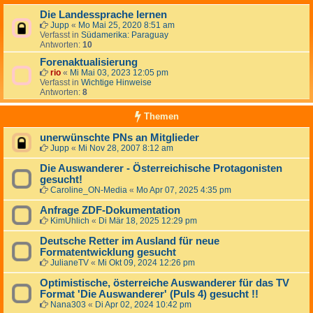
Die Landessprache lernen
Jupp
«
Mo Mai 25, 2020 8:51 am
Verfasst in
Südamerika: Paraguay
Antworten:
10
Forenaktualisierung
rio
«
Mi Mai 03, 2023 12:05 pm
Verfasst in
Wichtige Hinweise
Antworten:
8
Themen
unerwünschte PNs an Mitglieder
Jupp
«
Mi Nov 28, 2007 8:12 am
Die Auswanderer - Österreichische Protagonisten
gesucht!
Caroline_ON-Media
«
Mo Apr 07, 2025 4:35 pm
Anfrage ZDF-Dokumentation
KimUhlich
«
Di Mär 18, 2025 12:29 pm
Deutsche Retter im Ausland für neue
Formatentwicklung gesucht
JulianeTV
«
Mi Okt 09, 2024 12:26 pm
Optimistische, österreiche Auswanderer für das TV
Format 'Die Auswanderer' (Puls 4) gesucht !!
Nana303
«
Di Apr 02, 2024 10:42 pm