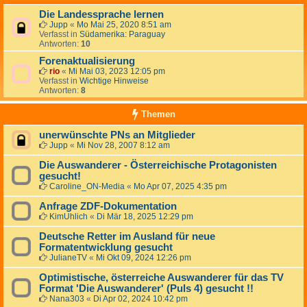
Die Landessprache lernen
Jupp
«
Mo Mai 25, 2020 8:51 am
Verfasst in
Südamerika: Paraguay
Antworten:
10
Forenaktualisierung
rio
«
Mi Mai 03, 2023 12:05 pm
Verfasst in
Wichtige Hinweise
Antworten:
8
Themen
unerwünschte PNs an Mitglieder
Jupp
«
Mi Nov 28, 2007 8:12 am
Die Auswanderer - Österreichische Protagonisten
gesucht!
Caroline_ON-Media
«
Mo Apr 07, 2025 4:35 pm
Anfrage ZDF-Dokumentation
KimUhlich
«
Di Mär 18, 2025 12:29 pm
Deutsche Retter im Ausland für neue
Formatentwicklung gesucht
JulianeTV
«
Mi Okt 09, 2024 12:26 pm
Optimistische, österreiche Auswanderer für das TV
Format 'Die Auswanderer' (Puls 4) gesucht !!
Nana303
«
Di Apr 02, 2024 10:42 pm