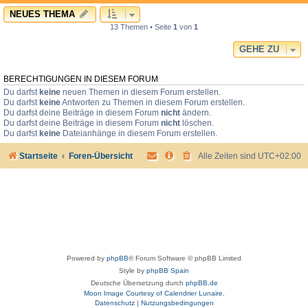
NEUES THEMA
13 Themen • Seite
1
von
1
GEHE ZU
BERECHTIGUNGEN IN DIESEM FORUM
Du darfst
keine
neuen Themen in diesem Forum erstellen.
Du darfst
keine
Antworten zu Themen in diesem Forum erstellen.
Du darfst deine Beiträge in diesem Forum
nicht
ändern.
Du darfst deine Beiträge in diesem Forum
nicht
löschen.
Du darfst
keine
Dateianhänge in diesem Forum erstellen.
Startseite
Foren-Übersicht
Alle Zeiten sind
UTC+02:00
Powered by
phpBB
® Forum Software © phpBB Limited
Style by
phpBB Spain
Deutsche Übersetzung durch
phpBB.de
Moon Image Courtesy of Calendrier Lunaire.
Datenschutz
|
Nutzungsbedingungen