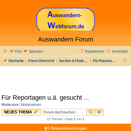
Auswandern Forum
FAQ
Spenden
Registrieren
Anmelden
S
Startseite
Foren-Übersicht
Suchen & Finden: Jobs & Arbeit und anderes
Für Reportagen u.ä. gesucht ...
u
c
h
e
Für Reportagen u.ä. gesucht ...
Moderator:
Moderatoren
SUCHE
ERWEITERTE 
NEUES THEMA
13 Themen • Seite
1
von
1
Bekanntmachungen