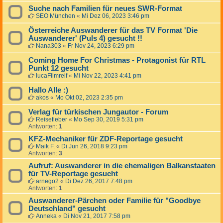
Suche nach Familien für neues SWR-Format
SEO München
«
Mi Dez 06, 2023 3:46 pm
Österreiche Auswanderer für das TV Format 'Die
Auswanderer' (Puls 4) gesucht !!
Nana303
«
Fr Nov 24, 2023 6:29 pm
Coming Home For Christmas - Protagonist für RTL
Punkt 12 gesucht
lucaFilmreif
«
Mi Nov 22, 2023 4:41 pm
Hallo Alle :)
akos
«
Mo Okt 02, 2023 2:35 pm
Verlag für türkischen Jungautor - Forum
Reisefieber
«
Mo Sep 30, 2019 5:31 pm
Antworten:
1
KFZ-Mechaniker für ZDF-Reportage gesucht
Maik F.
«
Di Jun 26, 2018 9:23 pm
Antworten:
3
Aufruf: Auswanderer in die ehemaligen Balkanstaaten
für TV-Reportage gesucht
arnego2
«
Di Dez 26, 2017 7:48 pm
Antworten:
1
Auswanderer-Pärchen oder Familie für "Goodbye
Deutschland" gesucht
Anneka
«
Di Nov 21, 2017 7:58 pm