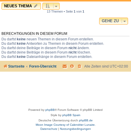
NEUES THEMA
13 Themen • Seite
1
von
1
GEHE ZU
BERECHTIGUNGEN IN DIESEM FORUM
Du darfst
keine
neuen Themen in diesem Forum erstellen.
Du darfst
keine
Antworten zu Themen in diesem Forum erstellen.
Du darfst deine Beiträge in diesem Forum
nicht
ändern.
Du darfst deine Beiträge in diesem Forum
nicht
löschen.
Du darfst
keine
Dateianhänge in diesem Forum erstellen.
Startseite
Foren-Übersicht
Alle Zeiten sind
UTC+02:00
Powered by
phpBB
® Forum Software © phpBB Limited
Style by
phpBB Spain
Deutsche Übersetzung durch
phpBB.de
Moon Image Courtesy of Calendrier Lunaire.
Datenschutz
|
Nutzungsbedingungen