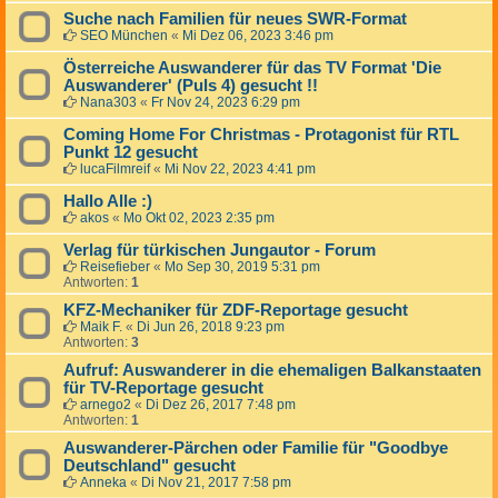
Suche nach Familien für neues SWR-Format
SEO München
«
Mi Dez 06, 2023 3:46 pm
Österreiche Auswanderer für das TV Format 'Die
Auswanderer' (Puls 4) gesucht !!
Nana303
«
Fr Nov 24, 2023 6:29 pm
Coming Home For Christmas - Protagonist für RTL
Punkt 12 gesucht
lucaFilmreif
«
Mi Nov 22, 2023 4:41 pm
Hallo Alle :)
akos
«
Mo Okt 02, 2023 2:35 pm
Verlag für türkischen Jungautor - Forum
Reisefieber
«
Mo Sep 30, 2019 5:31 pm
Antworten:
1
KFZ-Mechaniker für ZDF-Reportage gesucht
Maik F.
«
Di Jun 26, 2018 9:23 pm
Antworten:
3
Aufruf: Auswanderer in die ehemaligen Balkanstaaten
für TV-Reportage gesucht
arnego2
«
Di Dez 26, 2017 7:48 pm
Antworten:
1
Auswanderer-Pärchen oder Familie für "Goodbye
Deutschland" gesucht
Anneka
«
Di Nov 21, 2017 7:58 pm