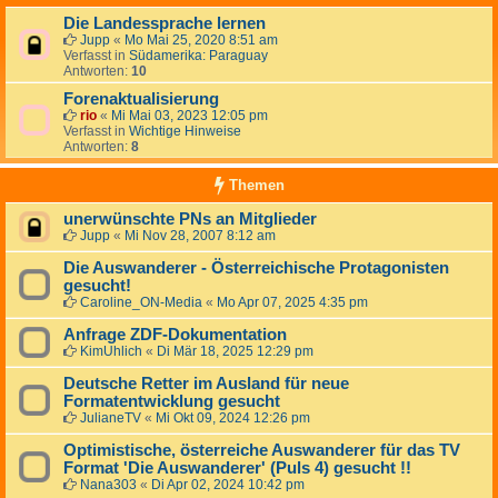
Die Landessprache lernen
Jupp
«
Mo Mai 25, 2020 8:51 am
Verfasst in
Südamerika: Paraguay
Antworten:
10
Forenaktualisierung
rio
«
Mi Mai 03, 2023 12:05 pm
Verfasst in
Wichtige Hinweise
Antworten:
8
Themen
unerwünschte PNs an Mitglieder
Jupp
«
Mi Nov 28, 2007 8:12 am
Die Auswanderer - Österreichische Protagonisten
gesucht!
Caroline_ON-Media
«
Mo Apr 07, 2025 4:35 pm
Anfrage ZDF-Dokumentation
KimUhlich
«
Di Mär 18, 2025 12:29 pm
Deutsche Retter im Ausland für neue
Formatentwicklung gesucht
JulianeTV
«
Mi Okt 09, 2024 12:26 pm
Optimistische, österreiche Auswanderer für das TV
Format 'Die Auswanderer' (Puls 4) gesucht !!
Nana303
«
Di Apr 02, 2024 10:42 pm