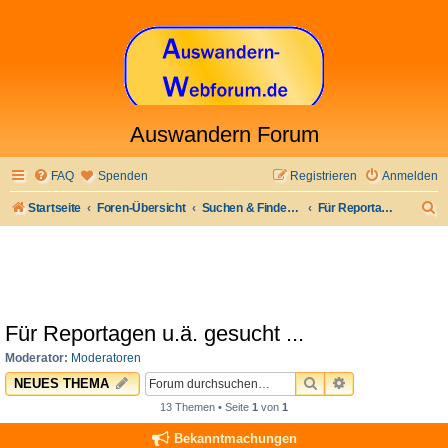
Auswandern Forum
FAQ
Spenden
Registrieren
Anmelden
S
Startseite
Foren-Übersicht
Suchen & Finden: Jobs & Arbeit und anderes
Für Reportagen u.ä. gesucht ...
u
c
h
e
Für Reportagen u.ä. gesucht ...
Moderator:
Moderatoren
SUCHE
ERWEITERTE 
NEUES THEMA
13 Themen • Seite
1
von
1
Bekanntmachungen