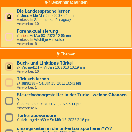
Bekanntmachungen
Die Landessprache lernen
Jupp
«
Mo Mai 25, 2020 8:51 am
Verfasst in
Südamerika: Paraguay
Antworten:
10
Forenaktualisierung
rio
«
Mi Mai 03, 2023 12:05 pm
Verfasst in
Wichtige Hinweise
Antworten:
8
Themen
Buch- und Linktipps Türkei
Michael111
«
Mi Jan 16, 2013 10:19 am
Antworten:
10
Türkisch lernen
suna238
«
Sa Jun 25, 2011 10:43 pm
Antworten:
1
Steuerfachangestellter in der Türkei..welche Chancen
?
Ahmet2301
«
Di Jul 21, 2026 5:11 pm
Antworten:
6
Türkei auswandern
rickjungelein69
«
Sa Mär 12, 2022 2:16 pm
umzugskisten in die türkei transportieren????