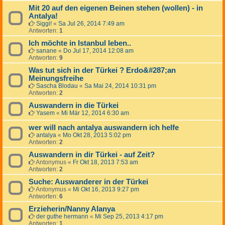
Mit 20 auf den eigenen Beinen stehen (wollen) - in
Antalya!
Siggi!
«
Sa Jul 26, 2014 7:49 am
Antworten:
1
Ich möchte in Istanbul leben..
sanane
«
Do Jul 17, 2014 12:08 am
Antworten:
9
Was tut sich in der Türkei ? Erdo&#287;an
Meinungsfreihe
Sascha Blodau
«
Sa Mai 24, 2014 10:31 pm
Antworten:
2
Auswandern in die Türkei
Yasem
«
Mi Mär 12, 2014 6:30 am
wer will nach antalya auswandern ich helfe
antalya
«
Mo Okt 28, 2013 5:02 pm
Antworten:
2
Auswandern in dir Türkei - auf Zeit?
Antonymus
«
Fr Okt 18, 2013 7:53 am
Antworten:
2
Suche: Auswanderer in der Türkei
Antonymus
«
Mi Okt 16, 2013 9:27 pm
Antworten:
6
Erzieherin/Nanny Alanya
der guthe hermann
«
Mi Sep 25, 2013 4:17 pm
Antworten:
1