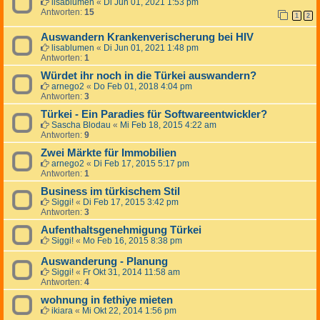
lisablumen
«
Di Jun 01, 2021 1:53 pm
Antworten:
15
1
2
Auswandern Krankenverischerung bei HIV
lisablumen
«
Di Jun 01, 2021 1:48 pm
Antworten:
1
Würdet ihr noch in die Türkei auswandern?
arnego2
«
Do Feb 01, 2018 4:04 pm
Antworten:
3
Türkei - Ein Paradies für Softwareentwickler?
Sascha Blodau
«
Mi Feb 18, 2015 4:22 am
Antworten:
9
Zwei Märkte für Immobilien
arnego2
«
Di Feb 17, 2015 5:17 pm
Antworten:
1
Business im türkischem Stil
Siggi!
«
Di Feb 17, 2015 3:42 pm
Antworten:
3
Aufenthaltsgenehmigung Türkei
Siggi!
«
Mo Feb 16, 2015 8:38 pm
Auswanderung - Planung
Siggi!
«
Fr Okt 31, 2014 11:58 am
Antworten:
4
wohnung in fethiye mieten
ikiara
«
Mi Okt 22, 2014 1:56 pm