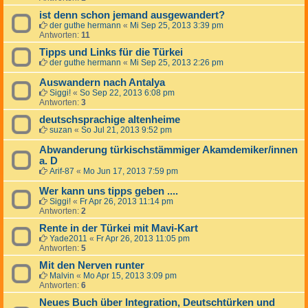
ist denn schon jemand ausgewandert?
der guthe hermann
«
Mi Sep 25, 2013 3:39 pm
Antworten:
11
Tipps und Links für die Türkei
der guthe hermann
«
Mi Sep 25, 2013 2:26 pm
Auswandern nach Antalya
Siggi!
«
So Sep 22, 2013 6:08 pm
Antworten:
3
deutschsprachige altenheime
suzan
«
So Jul 21, 2013 9:52 pm
Abwanderung türkischstämmiger Akamdemiker/innen
a. D
Arif-87
«
Mo Jun 17, 2013 7:59 pm
Wer kann uns tipps geben ....
Siggi!
«
Fr Apr 26, 2013 11:14 pm
Antworten:
2
Rente in der Türkei mit Mavi-Kart
Yade2011
«
Fr Apr 26, 2013 11:05 pm
Antworten:
5
Mit den Nerven runter
Malvin
«
Mo Apr 15, 2013 3:09 pm
Antworten:
6
Neues Buch über Integration, Deutschtürken und