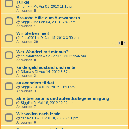
Türkei
henry
«
Mo Apr 01, 2013 11:16 pm
Antworten:
5
Brauche Hilfe zum Auswandern
Siggi!
«
Mo Feb 04, 2013 12:46 am
Antworten:
1
Wir bleiben hier!
Yade2011
«
Di Jan 15, 2013 3:50 pm
Antworten:
20
1
2
Wer Wandert mit mir aus?
holzklötzchen
«
So Sep 09, 2012 9:46 am
Antworten:
8
kindergeld ausland und rente
Dilana
«
Di Aug 14, 2012 8:37 am
Antworten:
2
auswandern türkei
Siggi!
«
Sa Mai 19, 2012 10:40 pm
Antworten:
3
abreitserlaubnis und aufenthaltsgenehmigung
Siggi!
«
Fr Mai 18, 2012 10:22 pm
Antworten:
7
Wir wollen nach Izmir
Yade2011
«
Fr Mai 18, 2012 2:31 pm
Antworten:
6