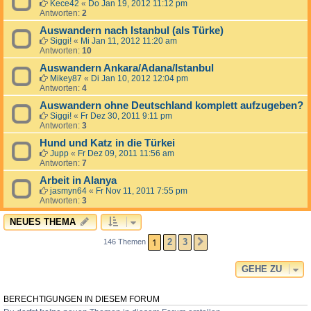
Kece42
«
Do Jan 19, 2012 11:12 pm
Antworten:
2
Auswandern nach Istanbul (als Türke)
Siggi!
«
Mi Jan 11, 2012 11:20 am
Antworten:
10
Auswandern Ankara/Adana/Istanbul
Mikey87
«
Di Jan 10, 2012 12:04 pm
Antworten:
4
Auswandern ohne Deutschland komplett aufzugeben?
Siggi!
«
Fr Dez 30, 2011 9:11 pm
Antworten:
3
Hund und Katz in die Türkei
Jupp
«
Fr Dez 09, 2011 11:56 am
Antworten:
7
Arbeit in Alanya
jasmyn64
«
Fr Nov 11, 2011 7:55 pm
Antworten:
3
NEUES THEMA
1
2
3
146 Themen
NÄCHSTE
GEHE ZU
BERECHTIGUNGEN IN DIESEM FORUM