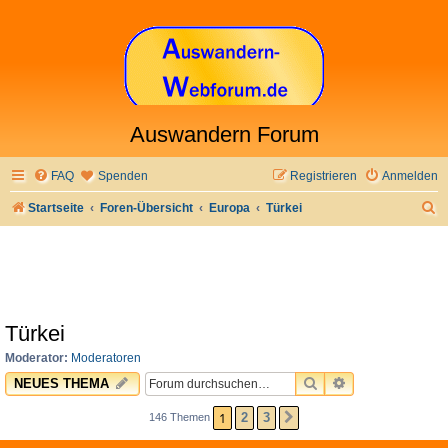
Auswandern Forum
FAQ
Spenden
Registrieren
Anmelden
S
Startseite
Foren-Übersicht
Europa
Türkei
u
c
h
e
Türkei
Moderator:
Moderatoren
SUCHE
ERWEITERTE 
NEUES THEMA
1
2
3
146 Themen
NÄCHSTE