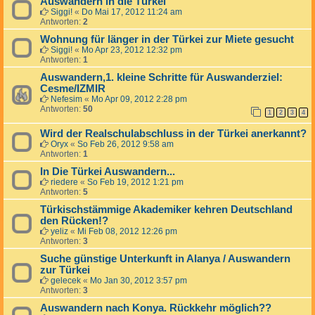
Auswandern in die Türkei
Siggi!
«
Do Mai 17, 2012 11:24 am
Antworten:
2
Wohnung für länger in der Türkei zur Miete gesucht
Siggi!
«
Mo Apr 23, 2012 12:32 pm
Antworten:
1
Auswandern,1. kleine Schritte für Auswanderziel:
Cesme/IZMIR
Nefesim
«
Mo Apr 09, 2012 2:28 pm
Antworten:
50
1
2
3
4
Wird der Realschulabschluss in der Türkei anerkannt?
Oryx
«
So Feb 26, 2012 9:58 am
Antworten:
1
In Die Türkei Auswandern...
riedere
«
So Feb 19, 2012 1:21 pm
Antworten:
5
Türkischstämmige Akademiker kehren Deutschland
den Rücken!?
yeliz
«
Mi Feb 08, 2012 12:26 pm
Antworten:
3
Suche günstige Unterkunft in Alanya / Auswandern
zur Türkei
gelecek
«
Mo Jan 30, 2012 3:57 pm
Antworten:
3
Auswandern nach Konya. Rückkehr möglich??