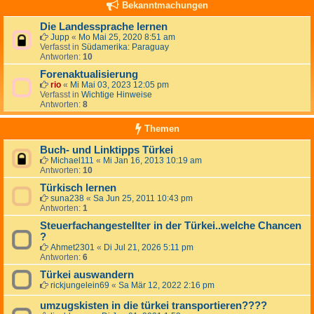
Bekanntmachungen
Die Landessprache lernen
Jupp
«
Mo Mai 25, 2020 8:51 am
Verfasst in
Südamerika: Paraguay
Antworten:
10
Forenaktualisierung
rio
«
Mi Mai 03, 2023 12:05 pm
Verfasst in
Wichtige Hinweise
Antworten:
8
Themen
Buch- und Linktipps Türkei
Michael111
«
Mi Jan 16, 2013 10:19 am
Antworten:
10
Türkisch lernen
suna238
«
Sa Jun 25, 2011 10:43 pm
Antworten:
1
Steuerfachangestellter in der Türkei..welche Chancen
?
Ahmet2301
«
Di Jul 21, 2026 5:11 pm
Antworten:
6
Türkei auswandern
rickjungelein69
«
Sa Mär 12, 2022 2:16 pm
umzugskisten in die türkei transportieren????