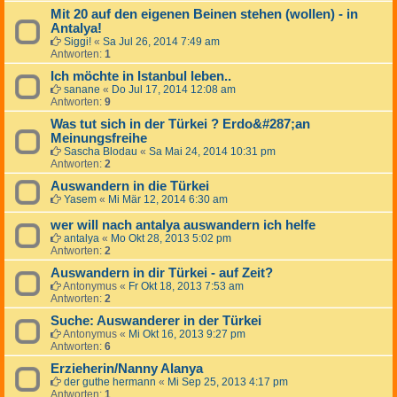
Mit 20 auf den eigenen Beinen stehen (wollen) - in
Antalya!
Siggi!
«
Sa Jul 26, 2014 7:49 am
Antworten:
1
Ich möchte in Istanbul leben..
sanane
«
Do Jul 17, 2014 12:08 am
Antworten:
9
Was tut sich in der Türkei ? Erdo&#287;an
Meinungsfreihe
Sascha Blodau
«
Sa Mai 24, 2014 10:31 pm
Antworten:
2
Auswandern in die Türkei
Yasem
«
Mi Mär 12, 2014 6:30 am
wer will nach antalya auswandern ich helfe
antalya
«
Mo Okt 28, 2013 5:02 pm
Antworten:
2
Auswandern in dir Türkei - auf Zeit?
Antonymus
«
Fr Okt 18, 2013 7:53 am
Antworten:
2
Suche: Auswanderer in der Türkei
Antonymus
«
Mi Okt 16, 2013 9:27 pm
Antworten:
6
Erzieherin/Nanny Alanya
der guthe hermann
«
Mi Sep 25, 2013 4:17 pm
Antworten:
1