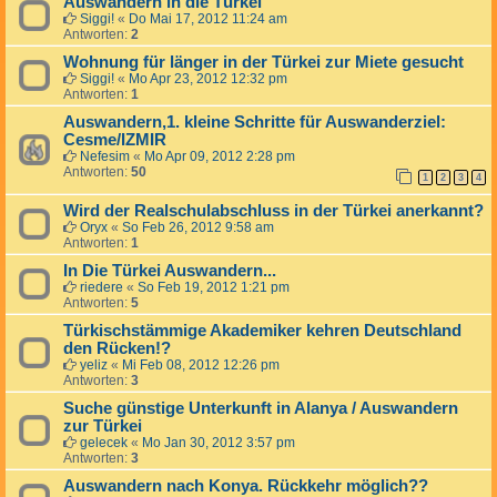
Auswandern in die Türkei
Siggi!
«
Do Mai 17, 2012 11:24 am
Antworten:
2
Wohnung für länger in der Türkei zur Miete gesucht
Siggi!
«
Mo Apr 23, 2012 12:32 pm
Antworten:
1
Auswandern,1. kleine Schritte für Auswanderziel:
Cesme/IZMIR
Nefesim
«
Mo Apr 09, 2012 2:28 pm
Antworten:
50
1
2
3
4
Wird der Realschulabschluss in der Türkei anerkannt?
Oryx
«
So Feb 26, 2012 9:58 am
Antworten:
1
In Die Türkei Auswandern...
riedere
«
So Feb 19, 2012 1:21 pm
Antworten:
5
Türkischstämmige Akademiker kehren Deutschland
den Rücken!?
yeliz
«
Mi Feb 08, 2012 12:26 pm
Antworten:
3
Suche günstige Unterkunft in Alanya / Auswandern
zur Türkei
gelecek
«
Mo Jan 30, 2012 3:57 pm
Antworten:
3
Auswandern nach Konya. Rückkehr möglich??