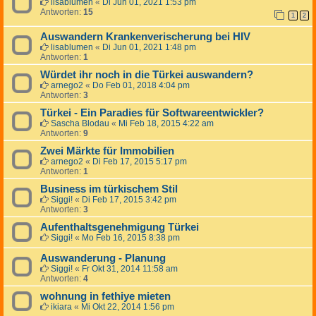
lisablumen
«
Di Jun 01, 2021 1:53 pm
Antworten:
15
1
2
Auswandern Krankenverischerung bei HIV
lisablumen
«
Di Jun 01, 2021 1:48 pm
Antworten:
1
Würdet ihr noch in die Türkei auswandern?
arnego2
«
Do Feb 01, 2018 4:04 pm
Antworten:
3
Türkei - Ein Paradies für Softwareentwickler?
Sascha Blodau
«
Mi Feb 18, 2015 4:22 am
Antworten:
9
Zwei Märkte für Immobilien
arnego2
«
Di Feb 17, 2015 5:17 pm
Antworten:
1
Business im türkischem Stil
Siggi!
«
Di Feb 17, 2015 3:42 pm
Antworten:
3
Aufenthaltsgenehmigung Türkei
Siggi!
«
Mo Feb 16, 2015 8:38 pm
Auswanderung - Planung
Siggi!
«
Fr Okt 31, 2014 11:58 am
Antworten:
4
wohnung in fethiye mieten
ikiara
«
Mi Okt 22, 2014 1:56 pm