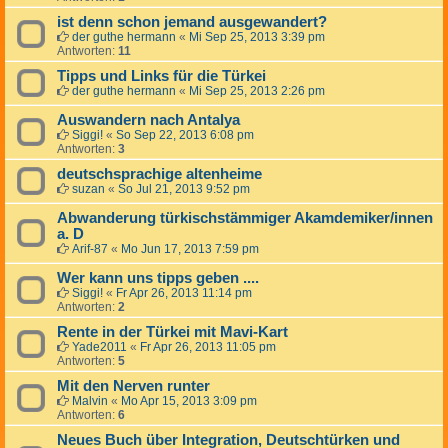
ist denn schon jemand ausgewandert?
der guthe hermann
«
Mi Sep 25, 2013 3:39 pm
Antworten:
11
Tipps und Links für die Türkei
der guthe hermann
«
Mi Sep 25, 2013 2:26 pm
Auswandern nach Antalya
Siggi!
«
So Sep 22, 2013 6:08 pm
Antworten:
3
deutschsprachige altenheime
suzan
«
So Jul 21, 2013 9:52 pm
Abwanderung türkischstämmiger Akamdemiker/innen
a. D
Arif-87
«
Mo Jun 17, 2013 7:59 pm
Wer kann uns tipps geben ....
Siggi!
«
Fr Apr 26, 2013 11:14 pm
Antworten:
2
Rente in der Türkei mit Mavi-Kart
Yade2011
«
Fr Apr 26, 2013 11:05 pm
Antworten:
5
Mit den Nerven runter
Malvin
«
Mo Apr 15, 2013 3:09 pm
Antworten:
6
Neues Buch über Integration, Deutschtürken und