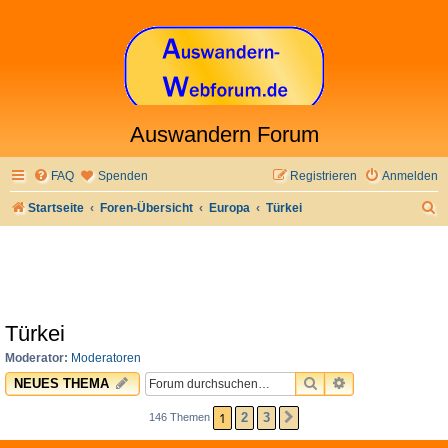
Auswandern Forum
FAQ
Spenden
Registrieren
Anmelden
S
Startseite
Foren-Übersicht
Europa
Türkei
u
c
h
e
Türkei
Moderator:
Moderatoren
SUCHE
ERWEITERTE 
NEUES THEMA
1
2
3
146 Themen
NÄCHSTE