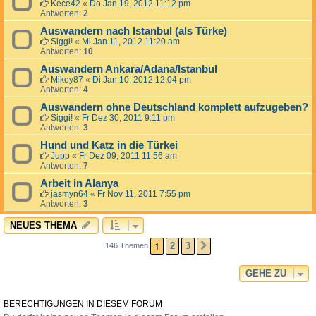
Kece42
«
Do Jan 19, 2012 11:12 pm
Antworten:
2
Auswandern nach Istanbul (als Türke)
Siggi!
«
Mi Jan 11, 2012 11:20 am
Antworten:
10
Auswandern Ankara/Adana/Istanbul
Mikey87
«
Di Jan 10, 2012 12:04 pm
Antworten:
4
Auswandern ohne Deutschland komplett aufzugeben?
Siggi!
«
Fr Dez 30, 2011 9:11 pm
Antworten:
3
Hund und Katz in die Türkei
Jupp
«
Fr Dez 09, 2011 11:56 am
Antworten:
7
Arbeit in Alanya
jasmyn64
«
Fr Nov 11, 2011 7:55 pm
Antworten:
3
NEUES THEMA
1
2
3
146 Themen
NÄCHSTE
GEHE ZU
BERECHTIGUNGEN IN DIESEM FORUM