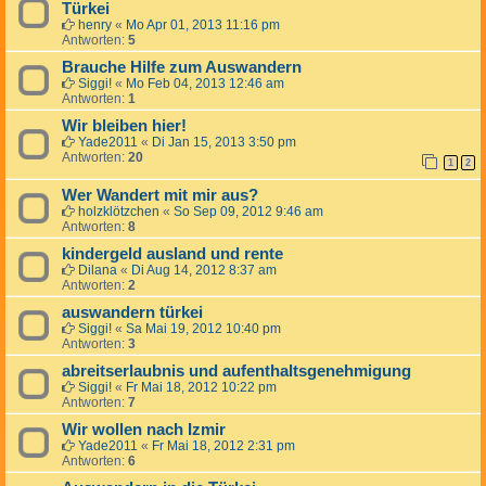
Türkei
henry
«
Mo Apr 01, 2013 11:16 pm
Antworten:
5
Brauche Hilfe zum Auswandern
Siggi!
«
Mo Feb 04, 2013 12:46 am
Antworten:
1
Wir bleiben hier!
Yade2011
«
Di Jan 15, 2013 3:50 pm
Antworten:
20
1
2
Wer Wandert mit mir aus?
holzklötzchen
«
So Sep 09, 2012 9:46 am
Antworten:
8
kindergeld ausland und rente
Dilana
«
Di Aug 14, 2012 8:37 am
Antworten:
2
auswandern türkei
Siggi!
«
Sa Mai 19, 2012 10:40 pm
Antworten:
3
abreitserlaubnis und aufenthaltsgenehmigung
Siggi!
«
Fr Mai 18, 2012 10:22 pm
Antworten:
7
Wir wollen nach Izmir
Yade2011
«
Fr Mai 18, 2012 2:31 pm
Antworten:
6