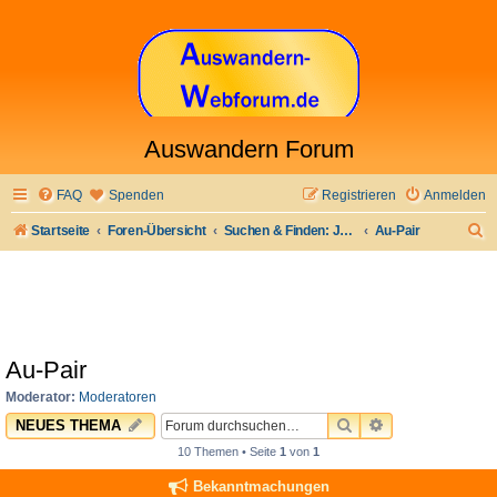
Auswandern Forum
FAQ
Spenden
Registrieren
Anmelden
S
Startseite
Foren-Übersicht
Suchen & Finden: Jobs & Arbeit und anderes
Au-Pair
u
c
h
e
Au-Pair
Moderator:
Moderatoren
SUCHE
ERWEITERTE 
NEUES THEMA
10 Themen • Seite
1
von
1
Bekanntmachungen