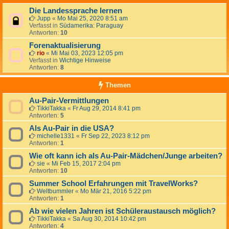
Die Landessprache lernen
Jupp
«
Mo Mai 25, 2020 8:51 am
Verfasst in
Südamerika: Paraguay
Antworten:
10
Forenaktualisierung
rio
«
Mi Mai 03, 2023 12:05 pm
Verfasst in
Wichtige Hinweise
Antworten:
8
Themen
Au-Pair-Vermittlungen
TikkiTakka
«
Fr Aug 29, 2014 8:41 pm
Antworten:
5
Als Au-Pair in die USA?
michelle1331
«
Fr Sep 22, 2023 8:12 pm
Antworten:
1
Wie oft kann ich als Au-Pair-Mädchen/Junge arbeiten?
sie
«
Mi Feb 15, 2017 2:04 pm
Antworten:
10
Summer School Erfahrungen mit TravelWorks?
Weltbummler
«
Mo Mär 21, 2016 5:22 pm
Antworten:
1
Ab wie vielen Jahren ist Schüleraustausch möglich?
TikkiTakka
«
Sa Aug 30, 2014 10:42 pm
Antworten:
4