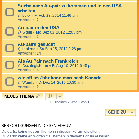
Suche nach Au-pair zu kommen und in den USA
arbeiten
bekk
«
Fr Feb 28, 2014 11:46 am
Antworten:
2
Au-pair in den USA
Siggi!
«
Mo Dez 03, 2012 12:05 pm
Antworten:
2
Au-pairs gesucht
rabiene
«
Sa Sep 15, 2012 9:26 pm
Antworten:
14
Als Au Pair nach Frankreich
DschingisKhan
«
Fr Aug 10, 2012 6:45 pm
Antworten:
8
wie oft im Jahr kann man nach Kanada
Wanda
«
Di Dez 14, 2010 10:30 am
Antworten:
9
NEUES THEMA
10 Themen • Seite
1
von
1
GEHE ZU
BERECHTIGUNGEN IN DIESEM FORUM
Du darfst
keine
neuen Themen in diesem Forum erstellen.
Du darfst
keine
Antworten zu Themen in diesem Forum erstellen.