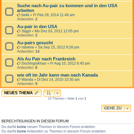
Suche nach Au-pair zu kommen und in den USA
arbeiten
bekk
«
Fr Feb 28, 2014 11:46 am
Antworten:
2
Au-pair in den USA
Siggi!
«
Mo Dez 03, 2012 12:05 pm
Antworten:
2
Au-pairs gesucht
rabiene
«
Sa Sep 15, 2012 9:26 pm
Antworten:
14
Als Au Pair nach Frankreich
DschingisKhan
«
Fr Aug 10, 2012 6:45 pm
Antworten:
8
wie oft im Jahr kann man nach Kanada
Wanda
«
Di Dez 14, 2010 10:30 am
Antworten:
9
NEUES THEMA
10 Themen • Seite
1
von
1
GEHE ZU
BERECHTIGUNGEN IN DIESEM FORUM
Du darfst
keine
neuen Themen in diesem Forum erstellen.
Du darfst
keine
Antworten zu Themen in diesem Forum erstellen.