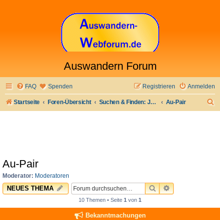
Auswandern Forum
FAQ
Spenden
Registrieren
Anmelden
S
Startseite
Foren-Übersicht
Suchen & Finden: Jobs & Arbeit und anderes
Au-Pair
u
c
h
e
Au-Pair
Moderator:
Moderatoren
SUCHE
ERWEITERTE 
NEUES THEMA
10 Themen • Seite
1
von
1
Bekanntmachungen