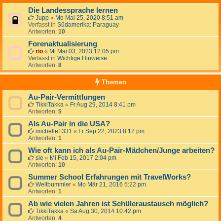
Die Landessprache lernen
Jupp
«
Mo Mai 25, 2020 8:51 am
Verfasst in
Südamerika: Paraguay
Antworten:
10
Forenaktualisierung
rio
«
Mi Mai 03, 2023 12:05 pm
Verfasst in
Wichtige Hinweise
Antworten:
8
Themen
Au-Pair-Vermittlungen
TikkiTakka
«
Fr Aug 29, 2014 8:41 pm
Antworten:
5
Als Au-Pair in die USA?
michelle1331
«
Fr Sep 22, 2023 8:12 pm
Antworten:
1
Wie oft kann ich als Au-Pair-Mädchen/Junge arbeiten?
sie
«
Mi Feb 15, 2017 2:04 pm
Antworten:
10
Summer School Erfahrungen mit TravelWorks?
Weltbummler
«
Mo Mär 21, 2016 5:22 pm
Antworten:
1
Ab wie vielen Jahren ist Schüleraustausch möglich?
TikkiTakka
«
Sa Aug 30, 2014 10:42 pm
Antworten:
4