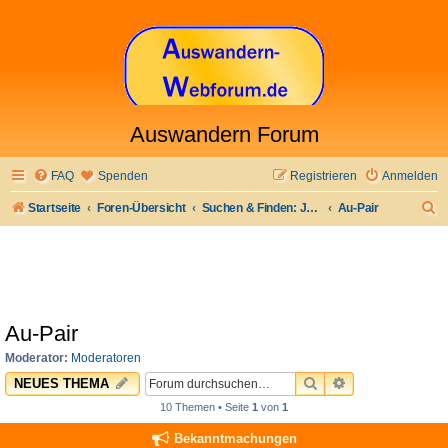
Auswandern Forum
FAQ
Spenden
Registrieren
Anmelden
S
Startseite
Foren-Übersicht
Suchen & Finden: Jobs & Arbeit und anderes
Au-Pair
u
c
h
e
Au-Pair
Moderator:
Moderatoren
SUCHE
ERWEITERTE 
NEUES THEMA
10 Themen • Seite
1
von
1
Bekanntmachungen