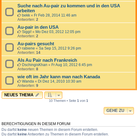
Suche nach Au-pair zu kommen und in den USA
arbeiten
bekk
«
Fr Feb 28, 2014 11:46 am
Antworten:
2
Au-pair in den USA
Siggi!
«
Mo Dez 03, 2012 12:05 pm
Antworten:
2
Au-pairs gesucht
rabiene
«
Sa Sep 15, 2012 9:26 pm
Antworten:
14
Als Au Pair nach Frankreich
DschingisKhan
«
Fr Aug 10, 2012 6:45 pm
Antworten:
8
wie oft im Jahr kann man nach Kanada
Wanda
«
Di Dez 14, 2010 10:30 am
Antworten:
9
NEUES THEMA
10 Themen • Seite
1
von
1
GEHE ZU
BERECHTIGUNGEN IN DIESEM FORUM
Du darfst
keine
neuen Themen in diesem Forum erstellen.
Du darfst
keine
Antworten zu Themen in diesem Forum erstellen.