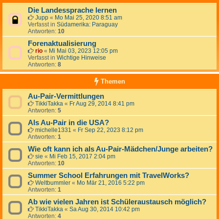
Die Landessprache lernen
Jupp
«
Mo Mai 25, 2020 8:51 am
Verfasst in
Südamerika: Paraguay
Antworten:
10
Forenaktualisierung
rio
«
Mi Mai 03, 2023 12:05 pm
Verfasst in
Wichtige Hinweise
Antworten:
8
Themen
Au-Pair-Vermittlungen
TikkiTakka
«
Fr Aug 29, 2014 8:41 pm
Antworten:
5
Als Au-Pair in die USA?
michelle1331
«
Fr Sep 22, 2023 8:12 pm
Antworten:
1
Wie oft kann ich als Au-Pair-Mädchen/Junge arbeiten?
sie
«
Mi Feb 15, 2017 2:04 pm
Antworten:
10
Summer School Erfahrungen mit TravelWorks?
Weltbummler
«
Mo Mär 21, 2016 5:22 pm
Antworten:
1
Ab wie vielen Jahren ist Schüleraustausch möglich?
TikkiTakka
«
Sa Aug 30, 2014 10:42 pm
Antworten:
4