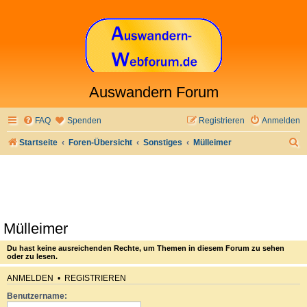
Auswandern Forum
FAQ
Spenden
Registrieren
Anmelden
S
Startseite
Foren-Übersicht
Sonstiges
Mülleimer
u
c
h
e
Mülleimer
Du hast keine ausreichenden Rechte, um Themen in diesem Forum zu sehen
oder zu lesen.
ANMELDEN
•
REGISTRIEREN
Benutzername: