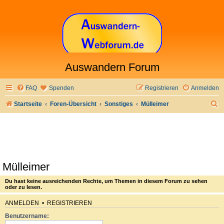
Auswandern Forum
FAQ
Spenden
Registrieren
Anmelden
S
Startseite
Foren-Übersicht
Sonstiges
Mülleimer
u
c
h
e
Mülleimer
Du hast keine ausreichenden Rechte, um Themen in diesem Forum zu sehen
oder zu lesen.
ANMELDEN
•
REGISTRIEREN
Benutzername: