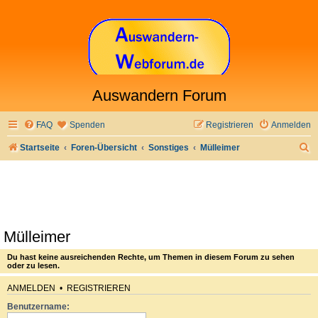
Auswandern Forum
FAQ
Spenden
Registrieren
Anmelden
S
Startseite
Foren-Übersicht
Sonstiges
Mülleimer
u
c
h
e
Mülleimer
Du hast keine ausreichenden Rechte, um Themen in diesem Forum zu sehen
oder zu lesen.
ANMELDEN
•
REGISTRIEREN
Benutzername: